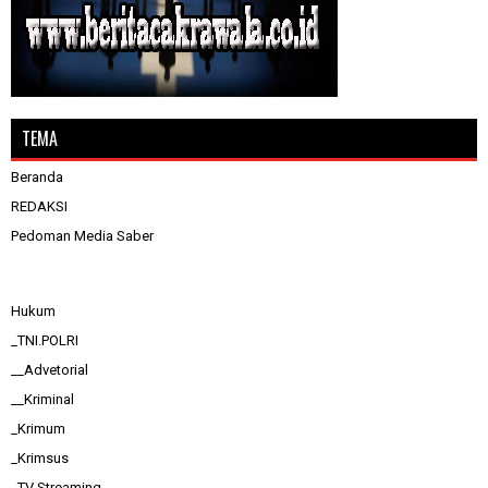
TEMA
Beranda
REDAKSI
Pedoman Media Saber
Hukum
_TNI.POLRI
__Advetorial
__Kriminal
_Krimum
_Krimsus
_TV Streaming