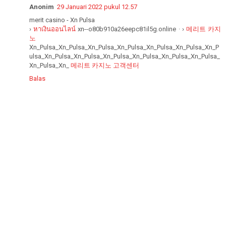
Anonim
29 Januari 2022 pukul 12.57
merit casino - Xn Pulsa
›
หาเงินออนไลน์
xn--o80b910a26eepc81il5g.online · ›
메리트 카지
노
Xn_Pulsa_Xn_Pulsa_Xn_Pulsa_Xn_Pulsa_Xn_Pulsa_Xn_Pulsa_Xn_P
ulsa_Xn_Pulsa_Xn_Pulsa_Xn_Pulsa_Xn_Pulsa_Xn_Pulsa_Xn_Pulsa_
Xn_Pulsa_Xn_
메리트 카지노 고객센터
Balas