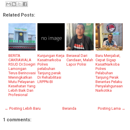
Related Posts:
BERITA
Kunjungan Kerja
Berawal Dari
Baru Menjabat,
CAKRAWALA
Kasatnarkoba
Candaan, Malah
Cepat Sigap
RSUD Dr.Soegiri
Polres
Lapor Polisi
KasatNarkoba
Lamongan
pelabuhan
Polres
Terus Berinovasi
Tanjung perak
Pelabuhan
Meningkatkan
Di Rehabilitasi
Tanjung Perak
Mutu Pelayanan
LRPPN-BI
Berantas Pelaku
Kesehatan Yang
Penyalahgunaan
Lebih Baik Dan
Narkotika
Profesional
← Posting Lebih Baru
Beranda
Posting Lama →
1 comments: