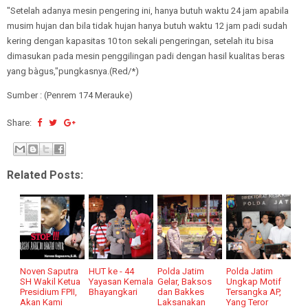
"Setelah adanya mesin pengering ini, hanya butuh waktu 24 jam apabila
musim hujan dan bila tidak hujan hanya butuh waktu 12 jam padi sudah
kering dengan kapasitas 10 ton sekali pengeringan, setelah itu bisa
dimasukan pada mesin penggilingan padi dengan hasil kualitas beras
yang bàgus,"pungkasnya.(Red/*)
Sumber : (Penrem 174 Merauke)
Share:
Related Posts:
Noven Saputra
HUT ke - 44
Polda Jatim
Polda Jatim
SH Wakil Ketua
Yayasan Kemala
Gelar, Baksos
Ungkap Motif
Presidium FPII,
Bhayangkari
dan Bakkes
Tersangka AP,
Akan Kami
Laksanakan
Yang Teror