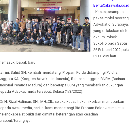
BeritaCakrawala.co.i
- Kasus perampasan
paksa mobil seorang
Advokat di Surabaya,
yang di lakukan oleh
oknum Polsek
Sukolilo pada Sabtu
26 Februari 2022 puk
02.00 dini hari
memasuki babak baru.
Kali ini, Sahid SH, kembali mendatangi Propam Polda didampingi Puluhan
Anggota KAI (Kongres Advokat Indonesia), Ratusan anggota BNPM (Barisan
Nasional Pemuda Madura) dan beberapa LSM yang memberikan dukungan
kepada Advokat muda tersebut, Selasa (1/3/2022).
"Dr H. Rizal Haliman, SH., MH,.CIL, selaku kuasa hukum korban memaparkan
kepada awak media, hari ini kami mendatangi Bid Propam Polda Jatim untuk
elengkapi alat bukti dan dimintai keterangan atas kejadian
ersebut,"terangnya.