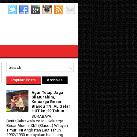
Popular Posts
Archives
Agar Tetap Jaga
Silaturahim,
Keluarga Besar
Blasdu TNI AL Gelar
HUT ke-29 Tahun
SURABAYA,
BeritaCakrawala.co.id - Keluarga
Besar Alumni XI/II (Blasdu) Wilayah
Timur TNI Angkatan Laut Tahun
1992/1993 merayakan hari ulang...