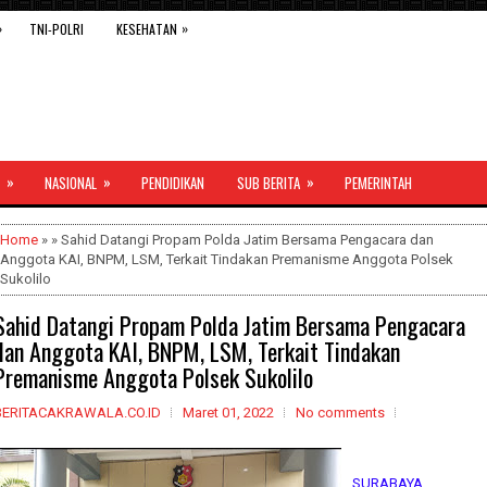
»
»
TNI-POLRI
KESEHATAN
»
»
»
NASIONAL
PENDIDIKAN
SUB BERITA
PEMERINTAH
Home
» » Sahid Datangi Propam Polda Jatim Bersama Pengacara dan
Anggota KAI, BNPM, LSM, Terkait Tindakan Premanisme Anggota Polsek
Sukolilo
Sahid Datangi Propam Polda Jatim Bersama Pengacara
dan Anggota KAI, BNPM, LSM, Terkait Tindakan
Premanisme Anggota Polsek Sukolilo
BERITACAKRAWALA.CO.ID
Maret 01, 2022
No comments
SURABAYA,