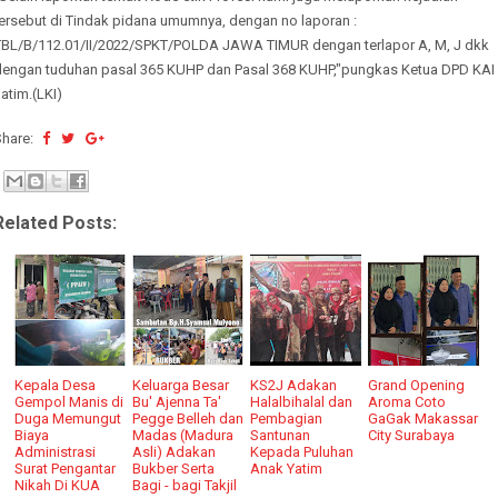
tersebut di Tindak pidana umumnya, dengan no laporan :
TBL/B/112.01/II/2022/SPKT/POLDA JAWA TIMUR dengan terlapor A, M, J dkk
dengan tuduhan pasal 365 KUHP dan Pasal 368 KUHP,"pungkas Ketua DPD KAI
atim.(LKI)
Share:
Related Posts:
Kepala Desa
Keluarga Besar
KS2J Adakan
Grand Opening
Gempol Manis di
Bu' Ajenna Ta'
Halalbihalal dan
Aroma Coto
Duga Memungut
Pegge Belleh dan
Pembagian
GaGak Makassar
Biaya
Madas (Madura
Santunan
City Surabaya
Administrasi
Asli) Adakan
Kepada Puluhan
Surat Pengantar
Bukber Serta
Anak Yatim
Nikah Di KUA
Bagi - bagi Takjil