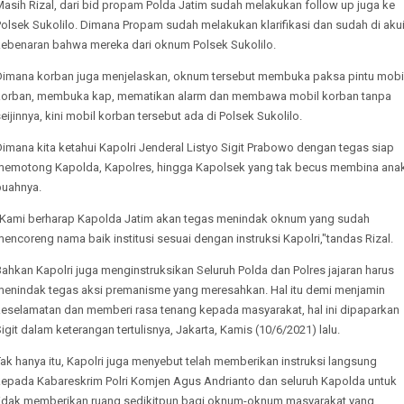
asih Rizal, dari bid propam Polda Jatim sudah melakukan follow up juga ke
olsek Sukolilo. Dimana Propam sudah melakukan klarifikasi dan sudah di aku
kebenaran bahwa mereka dari oknum Polsek Sukolilo.
Dimana korban juga menjelaskan, oknum tersebut membuka paksa pintu mobi
korban, membuka kap, mematikan alarm dan membawa mobil korban tanpa
eijinnya, kini mobil korban tersebut ada di Polsek Sukolilo.
imana kita ketahui Kapolri Jenderal Listyo Sigit Prabowo dengan tegas siap
memotong Kapolda, Kapolres, hingga Kapolsek yang tak becus membina ana
buahnya.
"Kami berharap Kapolda Jatim akan tegas menindak oknum yang sudah
encoreng nama baik institusi sesuai dengan instruksi Kapolri,"tandas Rizal.
ahkan Kapolri juga menginstruksikan Seluruh Polda dan Polres jajaran harus
menindak tegas aksi premanisme yang meresahkan. Hal itu demi menjamin
keselamatan dan memberi rasa tenang kepada masyarakat, hal ini dipaparkan
igit dalam keterangan tertulisnya, Jakarta, Kamis (10/6/2021) lalu.
ak hanya itu, Kapolri juga menyebut telah memberikan instruksi langsung
kepada Kabareskrim Polri Komjen Agus Andrianto dan seluruh Kapolda untuk
tidak memberikan ruang sedikitpun bagi oknum-oknum masyarakat yang