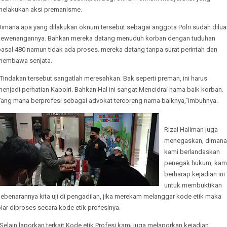
melakukan aksi premanisme.
Dimana apa yang dilakukan oknum tersebut sebagai anggota Polri sudah dilua
kewenangannya. Bahkan mereka datang menuduh korban dengan tuduhan
pasal 480 namun tidak ada proses. mereka datang tanpa surat perintah dan
membawa senjata.
Tindakan tersebut sangatlah meresahkan. Bak seperti preman, ini harus
enjadi perhatian Kapolri. Bahkan Hal ini sangat Mencidrai nama baik korban.
Yang mana berprofesi sebagai advokat tercoreng nama baiknya,"imbuhnya.
Rizal Haliman juga
menegaskan, dimana
kami berlandaskan
penegak hukum, kam
berharap kejadian ini
untuk membuktikan
ebenarannya kita uji di pengadilan, jika merekam melanggar kode etik maka
iar diproses secara kode etik profesinya.
Selain laporkan terkait Kode etik Profesi kami juga melaporkan kejadian