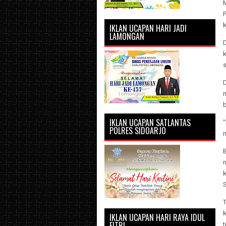
M
P
IKLAN UCAPAN HARI JADI
LAMONGAN
s
D
IKLAN UCAPAN SATLANTAS
POLRES SIDOARJO
m
B
S
T
IKLAN UCAPAN HARI RAYA IDUL
FITRI