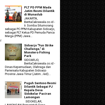
d
PLT PD PPM Mada
Jatim Resmi Dilantik
di Munaslub
JAKARTA,
BeritaCakrawala.co.id -
Ir. Somba Situmorang
sebagai PC PPM Kabupaten Sidoarjo,
sebagai PLT Ketua PD Pemuda Panca
Marga (PPM) Jawa...
ul
Sidoarjo "Fun Strike
Challenge," di
Monstero Fishing
Park
SIDOARJO,
BeritaCakrawala.co.id -
Dinas Kepemudaan, Olahraga dan
Pariwisata Kabupaten Sidoarjo
Provinsi Jawa Timur (Jatim...red)...
Puguh Santoso Resmi
Dilantik Sebagai PJ
Kepala Desa
Sidokelar Paciran
Lamongan
SIDOKELAR,
LAMONGAN Pemerintah Desa