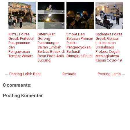
KRYD, Polres
Ditemukan
Empat Dari
Satlantas Polres
Gresik Pertebal
Gorong
Belasan Preman
Gresik Gencar
Pengamanan
Pembuangan
Pelaku
Laksanakan
dan
Cairan Limbah
Pengeroyokan,
Sosialisasi
Pengawasan
Berbau Busuk di
Berhasil
Prokes, Cegah
Tempat Wisata
Desa Pada Asih
Diringkus Polisi
Meningkatnya
Subang
Kasus Covid-19
← Posting Lebih Baru
Beranda
Posting Lama →
0 comments:
Posting Komentar