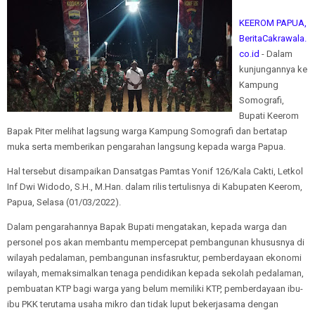
KEEROM PAPUA,
BeritaCakrawala.
co.id
- Dalam
kunjungannya ke
Kampung
Somografi,
Bupati Keerom
Bapak Piter melihat lagsung warga Kampung Somografi dan bertatap
muka serta memberikan pengarahan langsung kepada warga Papua.
Hal tersebut disampaikan Dansatgas Pamtas Yonif 126/Kala Cakti, Letkol
Inf Dwi Widodo, S.H., M.Han. dalam rilis tertulisnya di Kabupaten Keerom,
Papua, Selasa (01/03/2022).
Dalam pengarahannya Bapak Bupati mengatakan, kepada warga dan
personel pos akan membantu mempercepat pembangunan khususnya di
wilayah pedalaman, pembangunan insfasruktur, pemberdayaan ekonomi
wilayah, memaksimalkan tenaga pendidikan kepada sekolah pedalaman,
pembuatan KTP bagi warga yang belum memiliki KTP, pemberdayaan ibu-
ibu PKK terutama usaha mikro dan tidak luput bekerjasama dengan