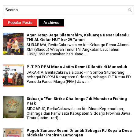
Popular Posts
Archives
Agar Tetap Jaga Silaturahim, Keluarga Besar Blasdu
TNI AL Gelar HUT ke-29 Tahun
SURABAYA, BeritaCakrawala.co.id - Keluarga Besar Alumni
XI/II (Blasdu) Wilayah Timur TNI Angkatan Laut Tahun
1992/1993 merayakan hari ulang...
PLT PD PPM Mada Jatim Resmi Dilantik di Munaslub
JAKARTA, BeritaCakrawala.co.id - Ir. Somba Situmorang
sebagai PC PPM Kabupaten Sidoarjo, sebagai PLT Ketua PD
Pemuda Panca Marga (PPM) Jawa...
Sidoarjo "Fun Strike Challenge," di Monstero Fishing
Park
SIDOARJO, BeritaCakrawala.co.id - Dinas Kepemudaan,
Olahraga dan Pariwisata Kabupaten Sidoarjo Provinsi Jawa
Timur (Jatim...red)...
Puguh Santoso Resmi Dilantik Sebagai PJ Kepala Desa
Sidokelar Paciran Lamongan