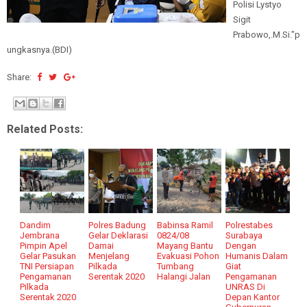
Polisi Lystyo
Sigit
Prabowo,.M.Si."p
ungkasnya.(BDI)
Share:
Related Posts:
Dandim
Polres Badung
Babinsa Ramil
Polrestabes
Jembrana
Gelar Deklarasi
0824/08
Surabaya
Pimpin Apel
Damai
Mayang Bantu
Dengan
Gelar Pasukan
Menjelang
Evakuasi Pohon
Humanis Dalam
TNI Persiapan
Pilkada
Tumbang
Giat
Pengamanan
Serentak 2020
Halangi Jalan
Pengamanan
Pilkada
UNRAS Di
Serentak 2020
Depan Kantor