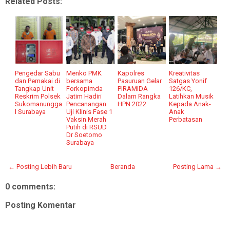
Related Posts:
Pengedar Sabu
Menko PMK
Kapolres
Kreativitas
dan Pemakai di
bersama
Pasuruan Gelar
Satgas Yonif
Tangkap Unit
Forkopimda
PIRAMIDA
126/KC,
Reskrim Polsek
Jatim Hadiri
Dalam Rangka
Latihkan Musik
Sukomanungga
Pencanangan
HPN 2022
Kepada Anak-
l Surabaya
Uji Klinis Fase 1
Anak
Vaksin Merah
Perbatasan
Putih di RSUD
Dr Soetomo
Surabaya
← Posting Lebih Baru
Beranda
Posting Lama →
0 comments:
Posting Komentar