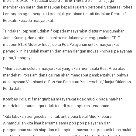
melalui Elektronik Tactical Map Game (E-TMG). Selain itu, ia juga
memberikan saran dan masukan kepada jajaran personel Satlantas Polres
Lamongan agar mengikuti petunjuk pimpinan terkait tindakan Represif
Edukatif kepada masyarakat.
“Tindakan Represif Edukatif kepada masyarakat diatur menggunakan
Janur Kuning, dan optimalisasi penindakannya menggunakan ETLE
maupun ETLE Mobile/ Incar, serta Pos Pelayanan untuk masyarakat
pemudik ini haruslah nyaman dan aman dengan inovasi-inovasi pelayanan
prima,”terangnya.
"Memastikan seluruh masyarakat yang akan memasuki Rest Area atau
mendekati Pos Pam dan Pos Yan akan mendapat pemberitahuan bahwa
ada Layanan Vaksinasi di Pos Yan Pam atau Yan tersebut," lanjut Dirlantas
Polda Jatim
Kombes Pol Latif mengimbau masyarakat tidak mudik pada hari-hari
mendekati lebaran agar tidak terjadi penumpukan kendaraan.
"Kita lakukan pengecekan, untuk antisipasi betul Mudik lebaran.
Alhamdulilah kita lihat bersama sama pos pos pelayanan dan
pengamanan sudah siap dan diharapkan masyarakat pemudik bisa mulai