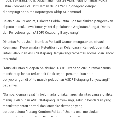
mudik sekarang, tidak pada nanti mulai 28 April," jelas Dirlantas Polda
Jatim Kombes Pol Latif Usman di Pos Yan Bojonegoro dengan
didampingi Kapolres Bojonegoro Akbp Muhammad.
Selain di Jalur Pantura, Dirlantas Polda Jatim juga melakukan pengecekan
di pintu masuk Jawa Timur, yakni di pelabuhan Angkutan Sungai, Danau
dan Penyeberangan (ASDP) Ketapang Banyuwangi.
Dirlantas Polda Jatim Kombes Pol Latif Usman mengatakan, situasi
Keamanan, Keselamatan, Ketertiban dan Kelancaran (Kamseltibcar) lalu
lintas Pelabuhan ASDP Ketapang Banyuwangi terpantau normal dan lancar
terkendali.
"Arus lalulintas di depan pelabuhan ASDP Ketapang cukup ramai namun
masih tetap lancar terkendali.Tidak terjadi penumpukan arus
penyebrangan di pintu masuk pelabuhan ASDP Ketapang Banyuwangi,"
paparnya.
"Sampai dengan saat ini belum ada lonjakan arus lalulintas yang signifikan
menuju Pelabuhan ASDP Ketapang Banyuwangi, seluruh kendaraan yang
masuk terpantau normal dan lancar ke dermaga yang
beroperasional,"terang Kombes Pol Latif Usama usai melakukan