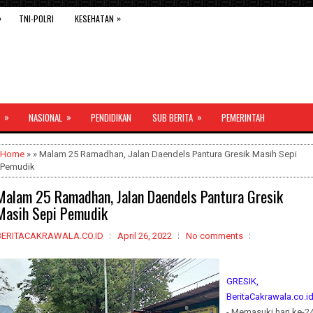
»
»
TNI-POLRI
KESEHATAN
»
»
»
NASIONAL
PENDIDIKAN
SUB BERITA
PEMERINTAH
Home
» » Malam 25 Ramadhan, Jalan Daendels Pantura Gresik Masih Sepi
Pemudik
Malam 25 Ramadhan, Jalan Daendels Pantura Gresik
Masih Sepi Pemudik
BERITACAKRAWALA.CO.ID
April 26, 2022
No comments
GRESIK,
BeritaCakrawala.co.i
- Memasuki hari ke-2