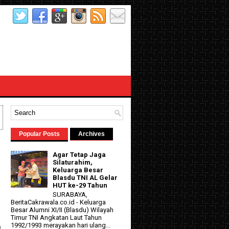
Popular Posts
Archives
Agar Tetap Jaga
Silaturahim,
Keluarga Besar
Blasdu TNI AL Gelar
HUT ke-29 Tahun
SURABAYA,
BeritaCakrawala.co.id - Keluarga
Besar Alumni XI/II (Blasdu) Wilayah
d
Timur TNI Angkatan Laut Tahun
1992/1993 merayakan hari ulang...
4