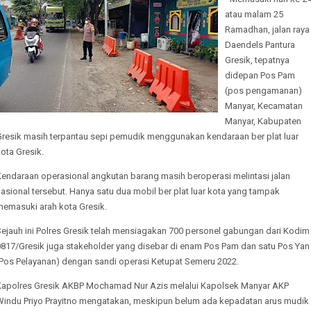
atau malam 25
Ramadhan, jalan raya
Daendels Pantura
Gresik, tepatnya
didepan Pos Pam
(pos pengamanan)
Manyar, Kecamatan
Manyar, Kabupaten
Gresik masih terpantau sepi pemudik menggunakan kendaraan ber plat luar
ota Gresik.
Kendaraan operasional angkutan barang masih beroperasi melintasi jalan
asional tersebut. Hanya satu dua mobil ber plat luar kota yang tampak
memasuki arah kota Gresik.
Sejauh ini Polres Gresik telah mensiagakan 700 personel gabungan dari Kodim
0817/Gresik juga stakeholder yang disebar di enam Pos Pam dan satu Pos Yan
(Pos Pelayanan) dengan sandi operasi Ketupat Semeru 2022.
Kapolres Gresik AKBP Mochamad Nur Azis melalui Kapolsek Manyar AKP
Windu Priyo Prayitno mengatakan, meskipun belum ada kepadatan arus mudik