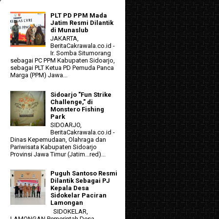
PLT PD PPM Mada
Jatim Resmi Dilantik
di Munaslub
JAKARTA,
BeritaCakrawala.co.id -
Ir. Somba Situmorang
sebagai PC PPM Kabupaten Sidoarjo,
sebagai PLT Ketua PD Pemuda Panca
Marga (PPM) Jawa...
Sidoarjo "Fun Strike
Challenge," di
Monstero Fishing
Park
SIDOARJO,
BeritaCakrawala.co.id -
Dinas Kepemudaan, Olahraga dan
Pariwisata Kabupaten Sidoarjo
Provinsi Jawa Timur (Jatim...red)...
Puguh Santoso Resmi
Dilantik Sebagai PJ
Kepala Desa
Sidokelar Paciran
Lamongan
SIDOKELAR,
LAMONGAN Pemerintah Desa