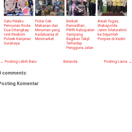
Satu Pelaku
Polisi Cek
Berkah
Awali Tugas,
Pencurian Roda
Makanan dan
Ramadhan ,
Wakapolda
Dua Ditangkap
Minuman yang
PWRI Kabupaten
Jatim Silaturahmi
Unit Reskrim
Kadaluarsa di
Sampang
ke Sejumlah
Polsek Kenjeran
Minimarket
Bagikan Takjil
Ponpes di Kediri
Surabaya
Terhadap
Pengguna Jalan
← Posting Lebih Baru
Beranda
Posting Lama →
0 comments:
Posting Komentar