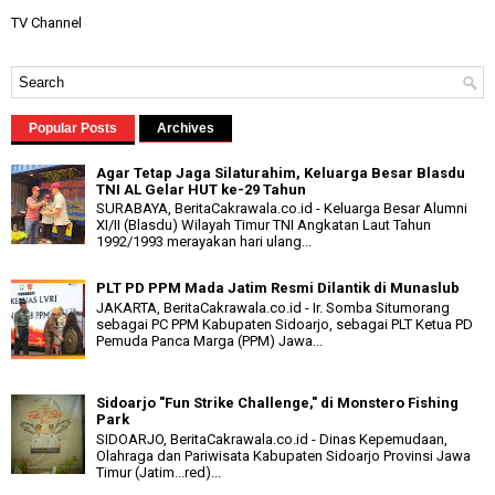
TV Channel
Popular Posts
Archives
Agar Tetap Jaga Silaturahim, Keluarga Besar Blasdu
TNI AL Gelar HUT ke-29 Tahun
SURABAYA, BeritaCakrawala.co.id - Keluarga Besar Alumni
XI/II (Blasdu) Wilayah Timur TNI Angkatan Laut Tahun
1992/1993 merayakan hari ulang...
PLT PD PPM Mada Jatim Resmi Dilantik di Munaslub
JAKARTA, BeritaCakrawala.co.id - Ir. Somba Situmorang
sebagai PC PPM Kabupaten Sidoarjo, sebagai PLT Ketua PD
Pemuda Panca Marga (PPM) Jawa...
Sidoarjo "Fun Strike Challenge," di Monstero Fishing
Park
SIDOARJO, BeritaCakrawala.co.id - Dinas Kepemudaan,
Olahraga dan Pariwisata Kabupaten Sidoarjo Provinsi Jawa
Timur (Jatim...red)...