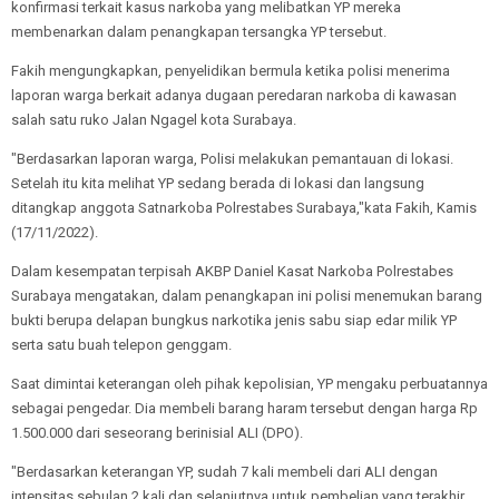
konfirmasi terkait kasus narkoba yang melibatkan YP mereka
membenarkan dalam penangkapan tersangka YP tersebut.
Fakih mengungkapkan, penyelidikan bermula ketika polisi menerima
laporan warga berkait adanya dugaan peredaran narkoba di kawasan
salah satu ruko Jalan Ngagel kota Surabaya.
"Berdasarkan laporan warga, Polisi melakukan pemantauan di lokasi.
Setelah itu kita melihat YP sedang berada di lokasi dan langsung
ditangkap anggota Satnarkoba Polrestabes Surabaya,"kata Fakih, Kamis
(17/11/2022).
Dalam kesempatan terpisah AKBP Daniel Kasat Narkoba Polrestabes
Surabaya mengatakan, dalam penangkapan ini polisi menemukan barang
bukti berupa delapan bungkus narkotika jenis sabu siap edar milik YP
serta satu buah telepon genggam.
Saat dimintai keterangan oleh pihak kepolisian, YP mengaku perbuatannya
sebagai pengedar. Dia membeli barang haram tersebut dengan harga Rp
1.500.000 dari seseorang berinisial ALI (DPO).
"Berdasarkan keterangan YP, sudah 7 kali membeli dari ALI dengan
intensitas sebulan 2 kali dan selanjutnya untuk pembelian yang terakhir,