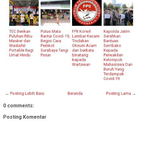
TEC Berikan
Putus Mata
FPII Korwil
Kapolda Jatim
Puluhan Ribu
Rantai Covid-19,
Lambar Kecam
Serahkan
Masker dan
Begini Cara
Tindakan
Bantuan
Wastafel
Pemkot
Oknum Acam
Sembako
Portable Bagi
Surabaya Tangi
dan berkata
Kepada
Umat Hindu
Pasar
binatang
Perwakilan
kepada
Kelompok
Wartawan
Mahasiswa Dan
Buruh Yang
Terdampak
Covid-19
← Posting Lebih Baru
Beranda
Posting Lama →
0 comments:
Posting Komentar