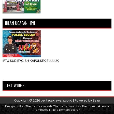
IKLAN UCAPAN HPN
IPTU SUDIBYO, SH KAPOLSEK BLULUK
TEXT WIDGET
Copyright ©
2026
beritacakrawala.co.id
| Powered by
Bayu
Design by
FlexiThemes
| cakrawala Theme by
Lasantha
-
Premium cakrawala
Templates
|
Rapid Domain Search