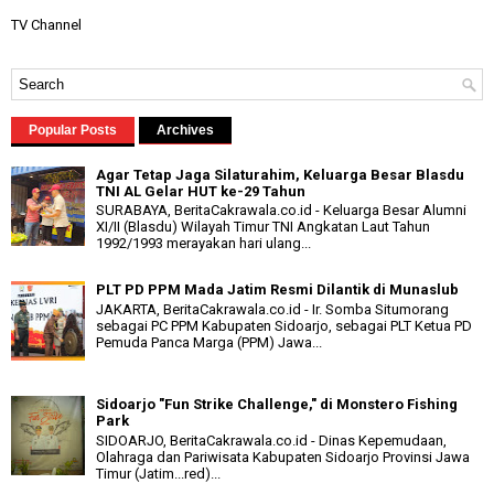
TV Channel
Popular Posts
Archives
Agar Tetap Jaga Silaturahim, Keluarga Besar Blasdu
TNI AL Gelar HUT ke-29 Tahun
SURABAYA, BeritaCakrawala.co.id - Keluarga Besar Alumni
XI/II (Blasdu) Wilayah Timur TNI Angkatan Laut Tahun
1992/1993 merayakan hari ulang...
PLT PD PPM Mada Jatim Resmi Dilantik di Munaslub
JAKARTA, BeritaCakrawala.co.id - Ir. Somba Situmorang
sebagai PC PPM Kabupaten Sidoarjo, sebagai PLT Ketua PD
Pemuda Panca Marga (PPM) Jawa...
Sidoarjo "Fun Strike Challenge," di Monstero Fishing
Park
SIDOARJO, BeritaCakrawala.co.id - Dinas Kepemudaan,
Olahraga dan Pariwisata Kabupaten Sidoarjo Provinsi Jawa
Timur (Jatim...red)...