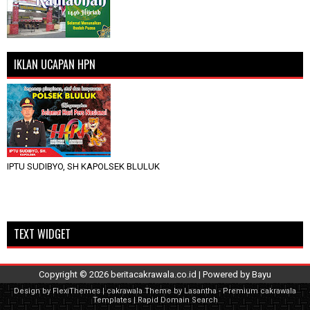
IKLAN UCAPAN HPN
IPTU SUDIBYO, SH KAPOLSEK BLULUK
TEXT WIDGET
Copyright ©
2026
beritacakrawala.co.id
| Powered by
Bayu
Design by
FlexiThemes
| cakrawala Theme by
Lasantha
-
Premium cakrawala
Templates
|
Rapid Domain Search