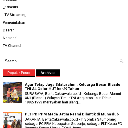
_Krimsus
_TV Streaming
Pemerintahan
Daerah
Nasional
TV Channel
Popular Posts
Archives
Agar Tetap Jaga Silaturahim, Keluarga Besar Blasdu
TNI AL Gelar HUT ke-29 Tahun
SURABAYA, BeritaCakrawala.co.id - Keluarga Besar Alumni
XI/II (Blasdu) Wilayah Timur TNI Angkatan Laut Tahun
1992/1993 merayakan hari ulang...
PLT PD PPM Mada Jatim Resmi Dilantik di Munaslub
JAKARTA, BeritaCakrawala.co.id - Ir. Somba Situmorang
sebagai PC PPM Kabupaten Sidoarjo, sebagai PLT Ketua PD
Pemuda Panca Marga (PPM) Jawa...