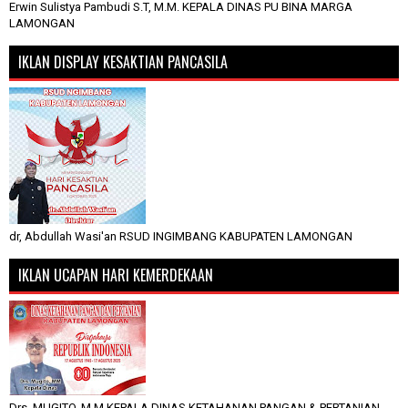
Erwin Sulistya Pambudi S.T, M.M. KEPALA DINAS PU BINA MARGA
LAMONGAN
IKLAN DISPLAY KESAKTIAN PANCASILA
dr, Abdullah Wasi'an RSUD INGIMBANG KABUPATEN LAMONGAN
IKLAN UCAPAN HARI KEMERDEKAAN
Drs, MUGITO, M.M KEPALA DINAS KETAHANAN PANGAN & PERTANIAN