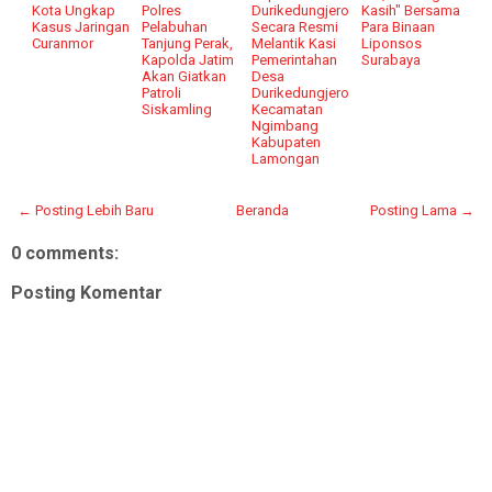
Kota Ungkap
Polres
Durikedungjero
Kasih" Bersama
Kasus Jaringan
Pelabuhan
Secara Resmi
Para Binaan
Curanmor
Tanjung Perak,
Melantik Kasi
Liponsos
Kapolda Jatim
Pemerintahan
Surabaya
Akan Giatkan
Desa
Patroli
Durikedungjero
Siskamling
Kecamatan
Ngimbang
Kabupaten
Lamongan
← Posting Lebih Baru
Beranda
Posting Lama →
0 comments:
Posting Komentar