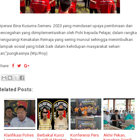
Operasi Bina Kusuma Semeru 2023 yang mendasari upaya pembinaan dan
pencegahan yang diimplementasikan oleh Polri kepada Pelajar, dalam rangka
mengurangi Kenakalan Remaja yang sering muncul sehingga menimbulkan
dampak sosial yang tidak baik dalam kehidupan masyarakat sehari-
hari,"pungkasnya.(Wp/Roy)
Share:
Related Posts:
Klarifikasi Polres
Berbekal Kunci
Konferensi Pers
Akhir Pekan,
Lamongan
Duplikat Mantan
Polres
Kapolres Gresik