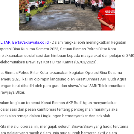
BLITAR, BertaCakrawala.co.id
- Dalam rangka lebih meningkatkan kegiatan
Operasi Bina Kusuma Semeru 2023, Satuan Binmas Polres Blitar Kota
melaksanakan sosialisasi dan himbuan kepada masyarakat dan pelajar di SM
elekomunikasi Brawijaya Kota Blitar, Kamis (02/03/2023).
at Binmas Polres Blitar Kota laksanakan kegiatan Operasi Bina Kusuma
Semeru 2023, kali ini dipimpin langsung oleh Kasat Binmas AKP Budi Agus
engan turut dihadiri oleh para guru dan siswa/siswi SMK Telekomunikasi
rawijaya Blitar.
Dalam kegiatan tersebut Kasat Binmas AKP Budi Agus menyamlaikan
sosialisasi dan pesan kamtibmas tentang pencegahan maraknya aksi
kenakalan remaja dalam Lingkungan bermasyarakat dan sekolah.
Kita melalui operasi ini, mengajak seluruh Siswa/Siswi yang hadir, terutama
para pelajar yang masih dalam usia muda untuk berperan aktif dalam