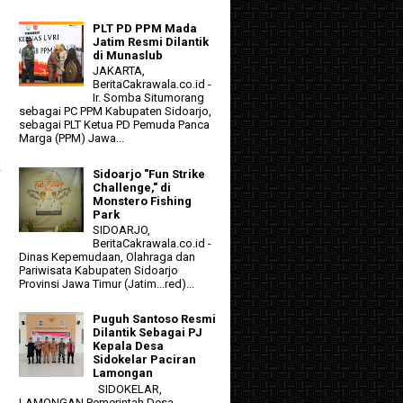
PLT PD PPM Mada
Jatim Resmi Dilantik
di Munaslub
JAKARTA,
BeritaCakrawala.co.id -
Ir. Somba Situmorang
sebagai PC PPM Kabupaten Sidoarjo,
sebagai PLT Ketua PD Pemuda Panca
Marga (PPM) Jawa...
K
Sidoarjo "Fun Strike
Challenge," di
Monstero Fishing
Park
SIDOARJO,
BeritaCakrawala.co.id -
Dinas Kepemudaan, Olahraga dan
Pariwisata Kabupaten Sidoarjo
Provinsi Jawa Timur (Jatim...red)...
Puguh Santoso Resmi
Dilantik Sebagai PJ
Kepala Desa
Sidokelar Paciran
Lamongan
SIDOKELAR,
LAMONGAN Pemerintah Desa