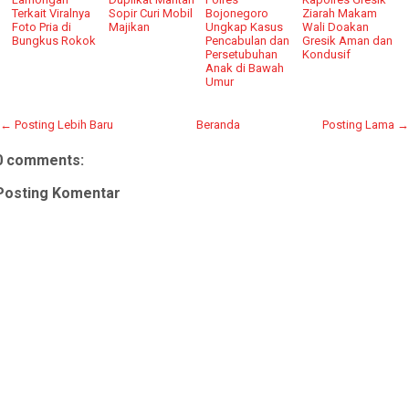
Terkait Viralnya
Sopir Curi Mobil
Bojonegoro
Ziarah Makam
Foto Pria di
Majikan
Ungkap Kasus
Wali Doakan
Bungkus Rokok
Pencabulan dan
Gresik Aman dan
Persetubuhan
Kondusif
Anak di Bawah
Umur
← Posting Lebih Baru
Beranda
Posting Lama →
0 comments:
Posting Komentar