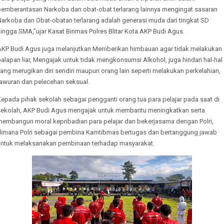
pemberantasan Narkoba dan obat-obat terlarang lainnya mengingat sasaran
Narkoba dan Obat-obatan terlarang adalah generasi muda dari tingkat SD
ingga SMA,”ujar Kasat Binmas Polres Blitar Kota AKP Budi Agus.
AKP Budi Agus juga melanjutkan Memberikan himbauan agar tidak melakukan
alapan liar, Mengajak untuk tidak mengkonsumsi Alkohol, juga hindari hal-hal
ang merugikan diri sendiri maupun orang lain seperti melakukan perkelahian,
tawuran dan pelecehan seksual.
Kepada pihak sekolah sebagai pengganti orang tua para pelajar pada saat di
sekolah, AKP Budi Agus mengajak untuk membantu meningkatkan serta
membangun moral kepribadian para pelajar dan bekerjasama dengan Polri,
dimana Polri sebagai pembina Kamtibmas bertugas dan bertanggung jawab
untuk melaksanakan pembinaan terhadap masyarakat.