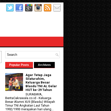
Popular Posts
Archives
Agar Tetap Jaga
Silaturahim,
Keluarga Besar
Blasdu TNI AL Gelar
HUT ke-29 Tahun
SURABAYA,
BeritaCakrawala.co.id - Keluarga
Besar Alumni XI/II (Blasdu) Wilayah
Timur TNI Angkatan Laut Tahun
1992/1993 merayakan hari ulang...