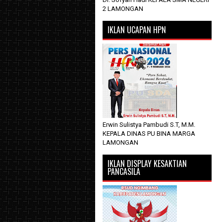
2 LAMONGAN
IKLAN UCAPAN HPN
Erwin Sulistya Pambudi S.T, M.M.
KEPALA DINAS PU BINA MARGA
LAMONGAN
IKLAN DISPLAY KESAKTIAN
PANCASILA