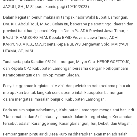
JAZULI, SH., M.Si, pada kamis pagi (19/10/2023).
Dalam kegiatan penuh makna ini tampak hadir Wakil Bupati Lamongan,
Dra. KH. Abdul Rouf, M.Ag., Selain itu, beberapa pejabat tinggi daerah dan
provinsi turut hadir, seperti Kepala Dinas PU SDA Provinsi Jawa Timur, Ir.
BAJU TRIHAKSORO, M.M; Kepala BPBD Provinsi Jawa Timur, ADHI
KARYONO, A.K.S., M.A.P; serta Kepala BBWS Bengawan Solo, MARYADI
UTAMA, ST., M.Si.
Turut serta pula Kasdim 0812/Lamongan, Mayor Chb. HEROE GOETTOJO,
dan Kepala OPD Kabupaten Lamongan bersama dengan Forkopimcam
Karangbinangun dan Forkopimcam Glagah.
Penyelenggaraan kegiatan site visit dan peletakan batu pertama pintu air
merupakan bentuk langkah serius pemerintah kabupaten Lamongan
dalam mengatasi masalah banjir di Kabupaten Lamongan.
Pada musim hujan sebelumnya, Kabupaten Lamongan mengalami banjir di
7 kecamatan, dan 5 di antaranya masuk dalam kategori siaga. Kecamatan
tersebut adalah Karanggeneng, Karangbinangun, Turi, Deket, dan Glagah.
Pembangunan pintu air di Desa Kuro ini diharapkan akan menjadi salah