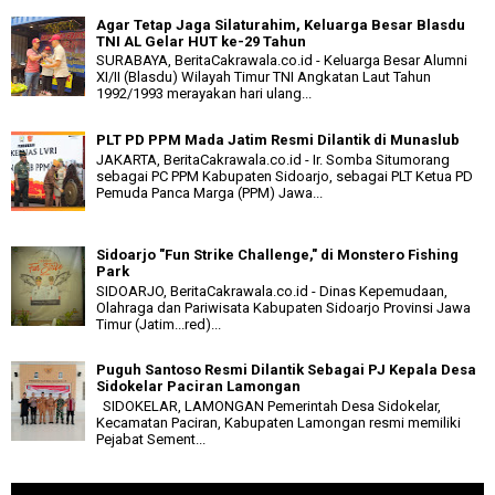
Agar Tetap Jaga Silaturahim, Keluarga Besar Blasdu
TNI AL Gelar HUT ke-29 Tahun
SURABAYA, BeritaCakrawala.co.id - Keluarga Besar Alumni
XI/II (Blasdu) Wilayah Timur TNI Angkatan Laut Tahun
1992/1993 merayakan hari ulang...
PLT PD PPM Mada Jatim Resmi Dilantik di Munaslub
JAKARTA, BeritaCakrawala.co.id - Ir. Somba Situmorang
sebagai PC PPM Kabupaten Sidoarjo, sebagai PLT Ketua PD
Pemuda Panca Marga (PPM) Jawa...
Sidoarjo "Fun Strike Challenge," di Monstero Fishing
Park
SIDOARJO, BeritaCakrawala.co.id - Dinas Kepemudaan,
Olahraga dan Pariwisata Kabupaten Sidoarjo Provinsi Jawa
Timur (Jatim...red)...
Puguh Santoso Resmi Dilantik Sebagai PJ Kepala Desa
Sidokelar Paciran Lamongan
SIDOKELAR, LAMONGAN Pemerintah Desa Sidokelar,
Kecamatan Paciran, Kabupaten Lamongan resmi memiliki
Pejabat Sement...