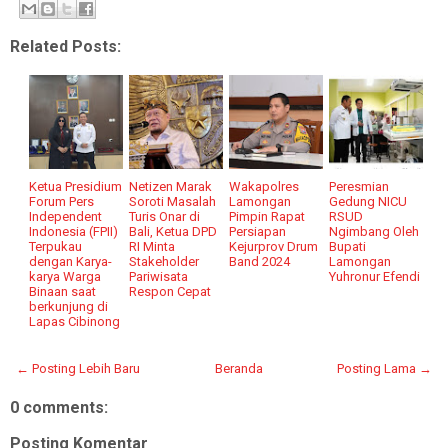
Related Posts:
Ketua Presidium
Netizen Marak
Wakapolres
Peresmian
Forum Pers
Soroti Masalah
Lamongan
Gedung NICU
Independent
Turis Onar di
Pimpin Rapat
RSUD
Indonesia (FPII)
Bali, Ketua DPD
Persiapan
Ngimbang Oleh
Terpukau
RI Minta
Kejurprov Drum
Bupati
dengan Karya-
Stakeholder
Band 2024
Lamongan
karya Warga
Pariwisata
Yuhronur Efendi
Binaan saat
Respon Cepat
berkunjung di
Lapas Cibinong
← Posting Lebih Baru
Beranda
Posting Lama →
0 comments:
Posting Komentar