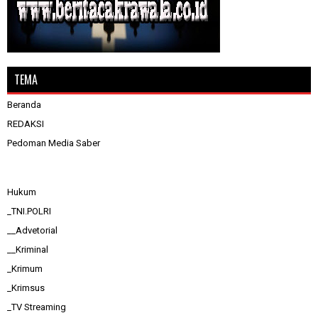
TEMA
Beranda
REDAKSI
Pedoman Media Saber
Hukum
_TNI.POLRI
__Advetorial
__Kriminal
_Krimum
_Krimsus
_TV Streaming