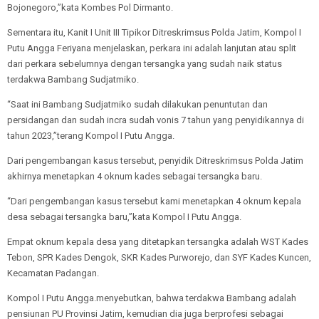
Bojonegoro,”kata Kombes Pol Dirmanto.
Sementara itu, Kanit I Unit III Tipikor Ditreskrimsus Polda Jatim, Kompol I
Putu Angga Feriyana menjelaskan, perkara ini adalah lanjutan atau split
dari perkara sebelumnya dengan tersangka yang sudah naik status
terdakwa Bambang Sudjatmiko.
“Saat ini Bambang Sudjatmiko sudah dilakukan penuntutan dan
persidangan dan sudah incra sudah vonis 7 tahun yang penyidikannya di
tahun 2023,”terang Kompol I Putu Angga.
Dari pengembangan kasus tersebut, penyidik Ditreskrimsus Polda Jatim
akhirnya menetapkan 4 oknum kades sebagai tersangka baru.
“Dari pengembangan kasus tersebut kami menetapkan 4 oknum kepala
desa sebagai tersangka baru,”kata Kompol I Putu Angga.
Empat oknum kepala desa yang ditetapkan tersangka adalah WST Kades
Tebon, SPR Kades Dengok, SKR Kades Purworejo, dan SYF Kades Kuncen,
Kecamatan Padangan.
Kompol I Putu Angga.menyebutkan, bahwa terdakwa Bambang adalah
pensiunan PU Provinsi Jatim, kemudian dia juga berprofesi sebagai