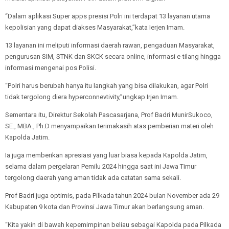
“Dalam aplikasi Super apps presisi Polri ini terdapat 13 layanan utama
kepolisian yang dapat diakses Masyarakat,”kata Ierjen Imam.
13 layanan ini meliputi informasi daerah rawan, pengaduan Masyarakat,
pengurusan SIM, STNK dan SKCK secara online, informasi e-tilang hingga
informasi mengenai pos Polisi.
“Polri harus berubah hanya itu langkah yang bisa dilakukan, agar Polri
tidak tergolong diera hyperconnevtivity,”ungkap Irjen Imam.
Sementara itu, Direktur Sekolah Pascasarjana, Prof Badri MunirSukoco,
SE., MBA., Ph.D menyampaikan terimakasih atas pemberian materi oleh
Kapolda Jatim.
Ia juga memberikan apresiasi yang luar biasa kepada Kapolda Jatim,
selama dalam pergelaran Pemilu 2024 hingga saat ini Jawa Timur
tergolong daerah yang aman tidak ada catatan sama sekali.
Prof Badri juga optimis, pada Pilkada tahun 2024 bulan November ada 29
Kabupaten 9 kota dan Provinsi Jawa Timur akan berlangsung aman.
“Kita yakin di bawah kepemimpinan beliau sebagai Kapolda pada Pilkada