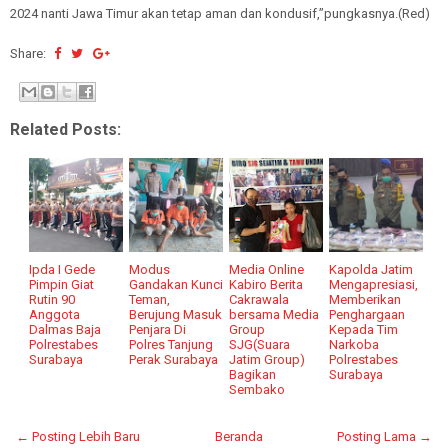
2024 nanti Jawa Timur akan tetap aman dan kondusif,”pungkasnya.(Red)
Share:
Related Posts:
Ipda I Gede
Modus
Media Online
Kapolda Jatim
Pimpin Giat
Gandakan Kunci
Kabiro Berita
Mengapresiasi,
Rutin 90
Teman,
Cakrawala
Memberikan
Anggota
Berujung Masuk
bersama Media
Penghargaan
Dalmas Baja
Penjara Di
Group
Kepada Tim
Polrestabes
Polres Tanjung
SJG(Suara
Narkoba
Surabaya
Perak Surabaya
Jatim Group)
Polrestabes
Bagikan
Surabaya
Sembako
← Posting Lebih Baru
Beranda
Posting Lama →