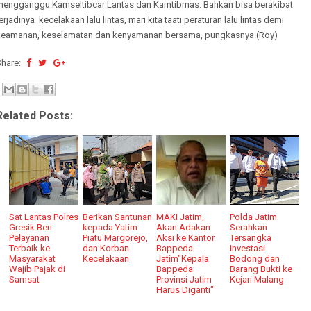
mengganggu Kamseltibcar Lantas dan Kamtibmas. Bahkan bisa berakibat
erjadinya kecelakaan lalu lintas, mari kita taati peraturan lalu lintas demi
keamanan, keselamatan dan kenyamanan bersama, pungkasnya.(Roy)
Share:
Related Posts:
Sat Lantas Polres
Berikan Santunan
MAKI Jatim,
Polda Jatim
Gresik Beri
kepada Yatim
Akan Adakan
Serahkan
Pelayanan
Piatu Margorejo,
Aksi ke Kantor
Tersangka
Terbaik ke
dan Korban
Bappeda
Investasi
Masyarakat
Kecelakaan
Jatim"Kepala
Bodong dan
Wajib Pajak di
Bappeda
Barang Bukti ke
Samsat
Provinsi Jatim
Kejari Malang
Harus Diganti"