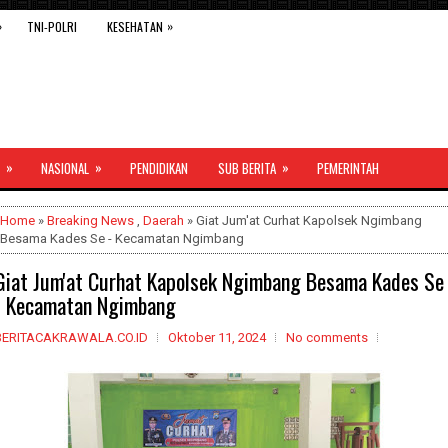
»
»
TNI-POLRI
KESEHATAN
»
»
»
NASIONAL
PENDIDIKAN
SUB BERITA
PEMERINTAH
Home
»
Breaking News
,
Daerah
» Giat Jum'at Curhat Kapolsek Ngimbang
Besama Kades Se - Kecamatan Ngimbang
Giat Jum'at Curhat Kapolsek Ngimbang Besama Kades Se
- Kecamatan Ngimbang
BERITACAKRAWALA.CO.ID
Oktober 11, 2024
No comments