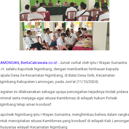
LAMONGAN, BeritaCakrawala.co.id -
Jumat curhat oleh Iptu I Wayan Sumantra
S.H. selaku Kapolsek Ngimbang, dengan memberikan himbauan kepada
Kepala Desa Se-Kecamatan Ngimbang, di Balai Desa Girik, Kecamatan
Ngimbang Kabupaten Lamongan, pada Jum'at (11/10/2024).
Kegiatan ini dilaksanakan sebagai upaya pencegahan terjadinya tindak pidana
riminal serta menjaga agar situasi Kamtibmas di wilayah hukum Polsek
Ngimbang tetap aman kondusif.
Kapolsek Ngimbang Iptu I Wayan Sumantra, menghimbau bahwa dalam rangk
untuk menciptakan situasi Kamtibmas yang kondusif di wilayah Kab Lamonga
khususnya wilayah Kecamatan Ngimbang