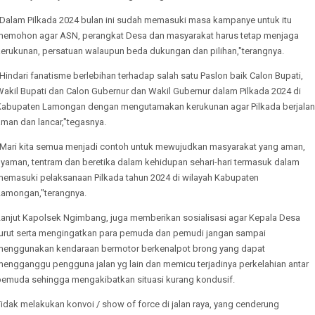
"Dalam Pilkada 2024 bulan ini sudah memasuki masa kampanye untuk itu
memohon agar ASN, perangkat Desa dan masyarakat harus tetap menjaga
kerukunan, persatuan walaupun beda dukungan dan pilihan,"terangnya.
Hindari fanatisme berlebihan terhadap salah satu Paslon baik Calon Bupati,
Wakil Bupati dan Calon Gubernur dan Wakil Gubernur dalam Pilkada 2024 di
Kabupaten Lamongan dengan mengutamakan kerukunan agar Pilkada berjalan
aman dan lancar,"tegasnya.
"Mari kita semua menjadi contoh untuk mewujudkan masyarakat yang aman,
nyaman, tentram dan beretika dalam kehidupan sehari-hari termasuk dalam
memasuki pelaksanaan Pilkada tahun 2024 di wilayah Kabupaten
Lamongan,"terangnya.
Lanjut Kapolsek Ngimbang, juga memberikan sosialisasi agar Kepala Desa
turut serta mengingatkan para pemuda dan pemudi jangan sampai
menggunakan kendaraan bermotor berkenalpot brong yang dapat
mengganggu pengguna jalan yg lain dan memicu terjadinya perkelahian antar
pemuda sehingga mengakibatkan situasi kurang kondusif.
idak melakukan konvoi / show of force di jalan raya, yang cenderung