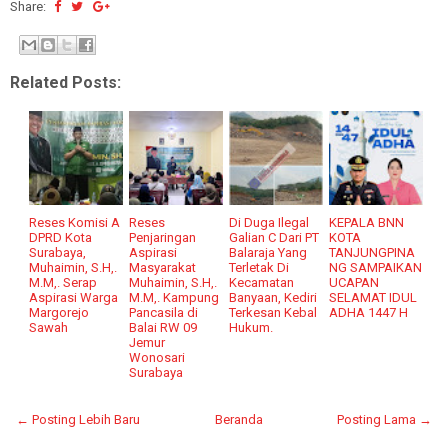
Share:
Related Posts:
Reses Komisi A
Reses
Di Duga Ilegal
KEPALA BNN
DPRD Kota
Penjaringan
Galian C Dari PT
KOTA
Surabaya,
Aspirasi
Balaraja Yang
TANJUNGPINA
Muhaimin, S.H,.
Masyarakat
Terletak Di
NG SAMPAIKAN
M.M,. Serap
Muhaimin, S.H,.
Kecamatan
UCAPAN
Aspirasi Warga
M.M,. Kampung
Banyaan, Kediri
SELAMAT IDUL
Margorejo
Pancasila di
Terkesan Kebal
ADHA 1447 H
Sawah
Balai RW 09
Hukum.
Jemur
Wonosari
Surabaya
← Posting Lebih Baru
Beranda
Posting Lama →