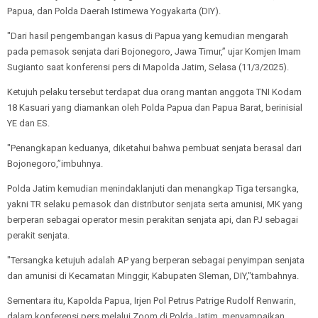
Papua, dan Polda Daerah Istimewa Yogyakarta (DIY).
"Dari hasil pengembangan kasus di Papua yang kemudian mengarah
pada pemasok senjata dari Bojonegoro, Jawa Timur,” ujar Komjen Imam
Sugianto saat konferensi pers di Mapolda Jatim, Selasa (11/3/2025).
Ketujuh pelaku tersebut terdapat dua orang mantan anggota TNI Kodam
18 Kasuari yang diamankan oleh Polda Papua dan Papua Barat, berinisial
YE dan ES.
"Penangkapan keduanya, diketahui bahwa pembuat senjata berasal dari
Bojonegoro,”imbuhnya.
Polda Jatim kemudian menindaklanjuti dan menangkap Tiga tersangka,
yakni TR selaku pemasok dan distributor senjata serta amunisi, MK yang
berperan sebagai operator mesin perakitan senjata api, dan PJ sebagai
perakit senjata.
"Tersangka ketujuh adalah AP yang berperan sebagai penyimpan senjata
dan amunisi di Kecamatan Minggir, Kabupaten Sleman, DIY,"tambahnya.
Sementara itu, Kapolda Papua, Irjen Pol Petrus Patrige Rudolf Renwarin,
dalam konferensi pers melalui Zoom di Polda Jatim, menyampaikan