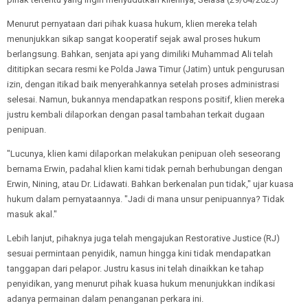
Menurut pernyataan dari pihak kuasa hukum, klien mereka telah
menunjukkan sikap sangat kooperatif sejak awal proses hukum
berlangsung. Bahkan, senjata api yang dimiliki Muhammad Ali telah
dititipkan secara resmi ke Polda Jawa Timur (Jatim) untuk pengurusan
izin, dengan itikad baik menyerahkannya setelah proses administrasi
selesai. Namun, bukannya mendapatkan respons positif, klien mereka
justru kembali dilaporkan dengan pasal tambahan terkait dugaan
penipuan.
"Lucunya, klien kami dilaporkan melakukan penipuan oleh seseorang
bernama Erwin, padahal klien kami tidak pernah berhubungan dengan
Erwin, Nining, atau Dr. Lidawati. Bahkan berkenalan pun tidak," ujar kuasa
hukum dalam pernyataannya. "Jadi di mana unsur penipuannya? Tidak
masuk akal."
Lebih lanjut, pihaknya juga telah mengajukan Restorative Justice (RJ)
sesuai permintaan penyidik, namun hingga kini tidak mendapatkan
tanggapan dari pelapor. Justru kasus ini telah dinaikkan ke tahap
penyidikan, yang menurut pihak kuasa hukum menunjukkan indikasi
adanya permainan dalam penanganan perkara ini.