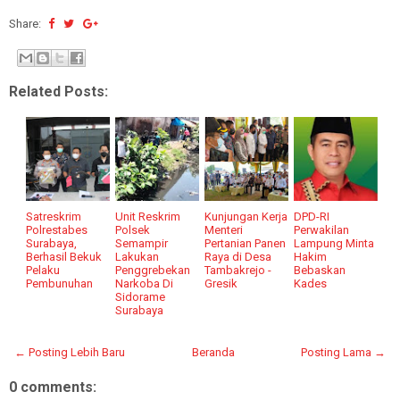
Share:
Related Posts:
Satreskrim
Unit Reskrim
Kunjungan Kerja
DPD-RI
Polrestabes
Polsek
Menteri
Perwakilan
Surabaya,
Semampir
Pertanian Panen
Lampung Minta
Berhasil Bekuk
Lakukan
Raya di Desa
Hakim
Pelaku
Penggrebekan
Tambakrejo -
Bebaskan
Pembunuhan
Narkoba Di
Gresik
Kades
Sidorame
Surabaya
← Posting Lebih Baru
Beranda
Posting Lama →
0 comments: