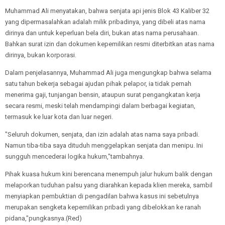
Muhammad Ali menyatakan, bahwa senjata api jenis Blok 43 Kaliber 32
yang dipermasalahkan adalah milik pribadinya, yang dibeli atas nama
dirinya dan untuk keperluan bela diri, bukan atas nama perusahaan.
Bahkan surat izin dan dokumen kepemilikan resmi diterbitkan atas nama
dirinya, bukan korporasi.
Dalam penjelasannya, Muhammad Ali juga mengungkap bahwa selama
satu tahun bekerja sebagai ajudan pihak pelapor, ia tidak pernah
menerima gaji, tunjangan bensin, ataupun surat pengangkatan kerja
secara resmi, meski telah mendampingi dalam berbagai kegiatan,
termasuk ke luar kota dan luar negeri.
"Seluruh dokumen, senjata, dan izin adalah atas nama saya pribadi.
Namun tiba-tiba saya dituduh menggelapkan senjata dan menipu. Ini
sungguh mencederai logika hukum,"tambahnya.
Pihak kuasa hukum kini berencana menempuh jalur hukum balik dengan
melaporkan tuduhan palsu yang diarahkan kepada klien mereka, sambil
menyiapkan pembuktian di pengadilan bahwa kasus ini sebetulnya
merupakan sengketa kepemilikan pribadi yang dibelokkan ke ranah
pidana,"pungkasnya.(Red)