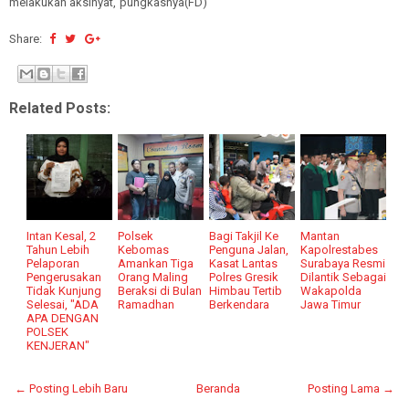
melakukan aksinyat,"pungkasnya(FD)
Share:
Related Posts:
Intan Kesal, 2
Polsek
Bagi Takjil Ke
Mantan
Tahun Lebih
Kebomas
Penguna Jalan,
Kapolrestabes
Pelaporan
Amankan Tiga
Kasat Lantas
Surabaya Resmi
Pengerusakan
Orang Maling
Polres Gresik
Dilantik Sebagai
Tidak Kunjung
Beraksi di Bulan
Himbau Tertib
Wakapolda
Selesai, "ADA
Ramadhan
Berkendara
Jawa Timur
APA DENGAN
POLSEK
KENJERAN"
← Posting Lebih Baru
Beranda
Posting Lama →