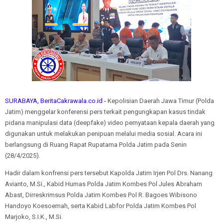
SURABAYA, BeritaCakrawala.co.id -
Kepolisian Daerah Jawa Timur (Polda
Jatim) menggelar konferensi pers terkait pengungkapan kasus tindak
pidana manipulasi data (deepfake) video pernyataan kepala daerah yang
digunakan untuk melakukan penipuan melalui media sosial. Acara ini
berlangsung di Ruang Rapat Rupatama Polda Jatim pada Senin
(28/4/2025).
Hadir dalam konfrensi pers tersebut Kapolda Jatim Irjen Pol Drs. Nanang
Avianto, M.Si., Kabid Humas Polda Jatim Kombes Pol Jules Abraham
Abast, Dirreskrimsus Polda Jatim Kombes Pol R. Bagoes Wibisono
Handoyo Koesoemah, serta Kabid Labfor Polda Jatim Kombes Pol
Marjoko, S.I.K., M.Si.