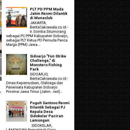
PLT PD PPM Mada
Jatim Resmi Dilantik
di Munaslub
JAKARTA,
BeritaCakrawala.co.id -
Ir. Somba Situmorang
sebagai PC PPM Kabupaten Sidoarjo,
sebagai PLT Ketua PD Pemuda Panca
Marga (PPM) Jawa...
Sidoarjo "Fun Strike
Challenge," di
Monstero Fishing
Park
SIDOARJO,
BeritaCakrawala.co.id -
Dinas Kepemudaan, Olahraga dan
Pariwisata Kabupaten Sidoarjo
Provinsi Jawa Timur (Jatim...red)...
n
Puguh Santoso Resmi
Dilantik Sebagai PJ
Kepala Desa
Sidokelar Paciran
Lamongan
a
SIDOKELAR,
LAMONGAN Pemerintah Desa