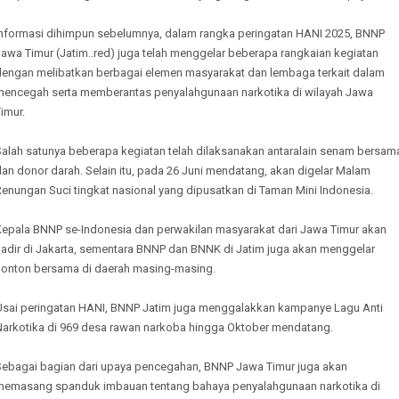
Informasi dihimpun sebelumnya, dalam rangka peringatan HANI 2025, BNNP
awa Timur (Jatim..red) juga telah menggelar beberapa rangkaian kegiatan
dengan melibatkan berbagai elemen masyarakat dan lembaga terkait dalam
mencegah serta memberantas penyalahgunaan narkotika di wilayah Jawa
imur.
Salah satunya beberapa kegiatan telah dilaksanakan antaralain senam bersam
an donor darah. Selain itu, pada 26 Juni mendatang, akan digelar Malam
enungan Suci tingkat nasional yang dipusatkan di Taman Mini Indonesia.
Kepala BNNP se-Indonesia dan perwakilan masyarakat dari Jawa Timur akan
hadir di Jakarta, sementara BNNP dan BNNK di Jatim juga akan menggelar
nonton bersama di daerah masing-masing.
Usai peringatan HANI, BNNP Jatim juga menggalakkan kampanye Lagu Anti
Narkotika di 969 desa rawan narkoba hingga Oktober mendatang.
Sebagai bagian dari upaya pencegahan, BNNP Jawa Timur juga akan
memasang spanduk imbauan tentang bahaya penyalahgunaan narkotika di