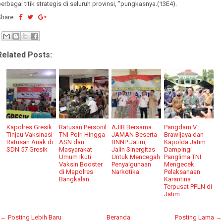
erbagai titik strategis di seluruh provinsi, "pungkasnya.(13E4).
Share:
Related Posts:
Kapolres Gresik
Ratusan Personil
AJIB Bersama
Pangdam V
Tinjau Vaksinasi
TNI-Polri Hingga
JAMAN Beserta
Brawijaya dan
Ratusan Anak di
ASN dan
BNNP Jatim,
Kapolda Jatim
SDN 57 Gresik
Masyarakat
Jalin Sinergitas
Dampingi
Umum Ikuti
Untuk Mencegah
Panglima TNI
Vaksin Booster
Penyalgunaan
Mengecek
di Mapolres
Narkotika
Pelaksanaan
Bangkalan
Karantina
Terpusat PPLN di
Jatim
← Posting Lebih Baru
Beranda
Posting Lama →