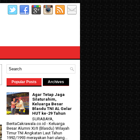
Popular Posts
Archives
Agar Tetap Jaga
Silaturahim,
Keluarga Besar
Blasdu TNI AL Gelar
HUT ke-29 Tahun
SURABAYA,
BeritaCakrawala.co.id - Keluarga
Besar Alumni XI/II (Blasdu) Wilayah
Timur TNI Angkatan Laut Tahun
1992/1993 merayakan hari ulang...