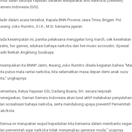
Timur salah satunya Yayasan Gerakan Masyarakat Anti Narkoba (GAMAN)
Semeru Indonesia (GSI).
adir dalam acara tersebut, Kepala BNN Provinsi Jawa Timur, Brigjen. Pol.
wang Joko Rumitro, S.I.K., M.Si. bersama jajaran.
Pada kesempatan ini, panitia pelaksana menggelar long march, cek kesehatan
ratis, fun games, edukasi bahaya narkoba dan live music accoustic. Spesial
hadir Berkah Angklung Surabaya.
Disampaikan Ka BNNP Jatim, Awang Joko Rumitro disela kegiatan bahwa “Mar
kita putus mata rantai narkoba, kita selamatkan masa depan demi anak cucu
ita,” ungkapnya.
Sementara, Ketua Yayasan GSI, Dadang Buana, SH. secara terpisah
menegaskan, Gaman Semeru Indonesia akan turut aktif melakukan penyuluhan
dan sosialisasi bahaya narkoba, serta mendukung upaya preventif Pemerintah
Kab/kota.
“Semua ini merupakan wujud kepedulian kita bersama dalam membantu negar
dan pemerintah agar narkoba tidak menjangkau generasi muda,” ucapnya.