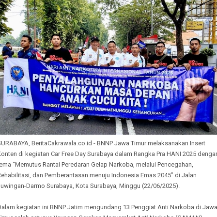
SURABAYA, BeritaCakrawala.co.id - BNNP Jawa Timur melaksanakan Insert
Konten di kegiatan Car Free Day Surabaya dalam Rangka Pra HANI 2025 denga
tema “Memutus Rantai Peredaran Gelap Narkoba, melalui Pencegahan,
Rehabilitasi, dan Pemberantasan menuju Indonesia Emas 2045” di Jalan
Juwingan-Darmo Surabaya, Kota Surabaya, Minggu (22/06/2025).
Dalam kegiatan ini BNNP Jatim mengundang 13 Penggiat Anti Narkoba di Jaw