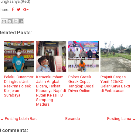
pungkasnya.(Red)
Share:
Related Posts:
Pelaku Curanmor
Kemenkumham
Polres Gresik
Prajurit Satgas
Diringkus Unit
Jatim Angkat
Gerak Cepat
Yonif 126/KC
Reskrim Polsek
Bicara, Terkait
Tangkap Begal
Gelar Karya Bakti
Kenjeran
Kaburnya Napi di
Driver Online
di Perbatasan
Surabaya
Rutan Kelas II B
Sampang
Madura
← Posting Lebih Baru
Beranda
Posting Lama →
0 comments: