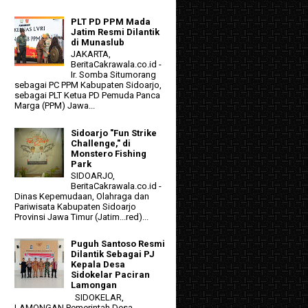
PLT PD PPM Mada
Jatim Resmi Dilantik
di Munaslub
JAKARTA,
BeritaCakrawala.co.id -
Ir. Somba Situmorang
sebagai PC PPM Kabupaten Sidoarjo,
sebagai PLT Ketua PD Pemuda Panca
Marga (PPM) Jawa...
Sidoarjo "Fun Strike
Challenge," di
Monstero Fishing
Park
SIDOARJO,
BeritaCakrawala.co.id -
Dinas Kepemudaan, Olahraga dan
Pariwisata Kabupaten Sidoarjo
Provinsi Jawa Timur (Jatim...red)...
Puguh Santoso Resmi
Dilantik Sebagai PJ
Kepala Desa
Sidokelar Paciran
Lamongan
SIDOKELAR,
LAMONGAN Pemerintah Desa