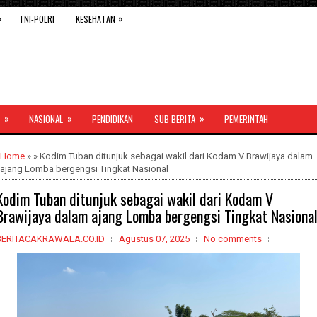
»
»
TNI-POLRI
KESEHATAN
»
»
»
NASIONAL
PENDIDIKAN
SUB BERITA
PEMERINTAH
Home
» » Kodim Tuban ditunjuk sebagai wakil dari Kodam V Brawijaya dalam
ajang Lomba bergengsi Tingkat Nasional
Kodim Tuban ditunjuk sebagai wakil dari Kodam V
Brawijaya dalam ajang Lomba bergengsi Tingkat Nasiona
BERITACAKRAWALA.CO.ID
Agustus 07, 2025
No comments