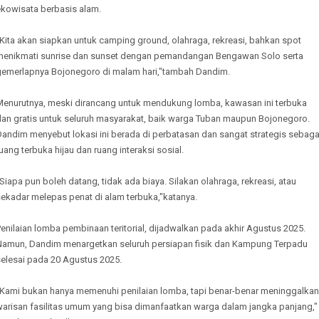
ekowisata berbasis alam.
Kita akan siapkan untuk camping ground, olahraga, rekreasi, bahkan spot
menikmati sunrise dan sunset dengan pemandangan Bengawan Solo serta
gemerlapnya Bojonegoro di malam hari,"tambah Dandim.
Menurutnya, meski dirancang untuk mendukung lomba, kawasan ini terbuka
dan gratis untuk seluruh masyarakat, baik warga Tuban maupun Bojonegoro.
Dandim menyebut lokasi ini berada di perbatasan dan sangat strategis sebaga
uang terbuka hijau dan ruang interaksi sosial.
Siapa pun boleh datang, tidak ada biaya. Silakan olahraga, rekreasi, atau
sekadar melepas penat di alam terbuka,"katanya.
enilaian lomba pembinaan teritorial, dijadwalkan pada akhir Agustus 2025.
Namun, Dandim menargetkan seluruh persiapan fisik dan Kampung Terpadu
selesai pada 20 Agustus 2025.
"Kami bukan hanya memenuhi penilaian lomba, tapi benar-benar meninggalkan
warisan fasilitas umum yang bisa dimanfaatkan warga dalam jangka panjang,"