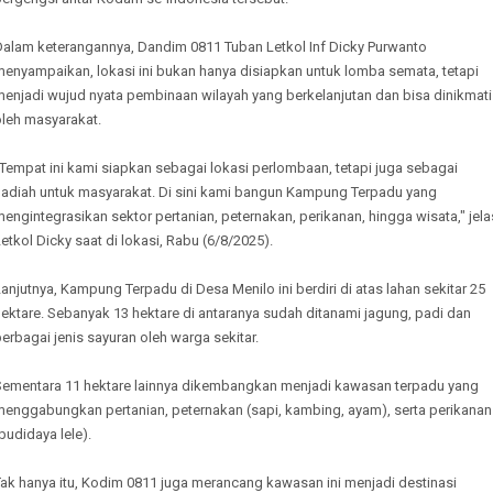
Dalam keterangannya, Dandim 0811 Tuban Letkol Inf Dicky Purwanto
menyampaikan, lokasi ini bukan hanya disiapkan untuk lomba semata, tetapi
menjadi wujud nyata pembinaan wilayah yang berkelanjutan dan bisa dinikmati
oleh masyarakat.
Tempat ini kami siapkan sebagai lokasi perlombaan, tetapi juga sebagai
hadiah untuk masyarakat. Di sini kami bangun Kampung Terpadu yang
engintegrasikan sektor pertanian, peternakan, perikanan, hingga wisata," jela
etkol Dicky saat di lokasi, Rabu (6/8/2025).
anjutnya, Kampung Terpadu di Desa Menilo ini berdiri di atas lahan sekitar 25
ektare. Sebanyak 13 hektare di antaranya sudah ditanami jagung, padi dan
erbagai jenis sayuran oleh warga sekitar.
Sementara 11 hektare lainnya dikembangkan menjadi kawasan terpadu yang
menggabungkan pertanian, peternakan (sapi, kambing, ayam), serta perikanan
budidaya lele).
Tak hanya itu, Kodim 0811 juga merancang kawasan ini menjadi destinasi