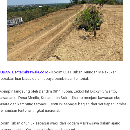
UBAN, BeritaCakrawala.co id -
Kodim 0811 Tuban Tenngah Melakukan
ebrakan luar biasa dalam upaya pembinaan teritorial.
Dipimpin langsung oleh Dandim 0811 Tuban, Letkol Inf Dicky Purwanto,
kawasan di Desa Menilo, Kecamatan Soko disulap menjadi kawasan eko
wisata dan kampung terpadu. Tentu ini sebagai bagian dari persiapan lomba
embinaan teritorial tingkat nasional.
Kodim Tuban ditunjuk sebagai wakil dari Kodam V Brawijaya dalam ajang
bergengsi antar Kodam se-Indonesia tersebut.