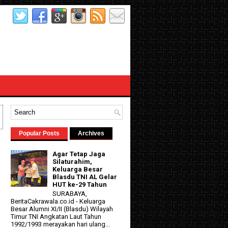
Popular Posts
Archives
l
Agar Tetap Jaga
Silaturahim,
Keluarga Besar
Blasdu TNI AL Gelar
HUT ke-29 Tahun
SURABAYA,
BeritaCakrawala.co.id - Keluarga
Besar Alumni XI/II (Blasdu) Wilayah
Timur TNI Angkatan Laut Tahun
1992/1993 merayakan hari ulang...