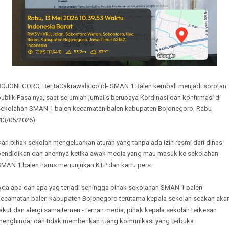
BOJONEGORO, BeritaCakrawala.co.id- SMAN 1 Balen kembali menjadi sorotan
ublik Pasalnya, saat sejumlah jurnalis berupaya Kordinasi dan konfirmasi di
sekolahan SMAN 1 balen kecamatan balen kabupaten Bojonegoro, Rabu
13/05/2026).
ari pihak sekolah mengeluarkan aturan yang tanpa ada izin resmi dari dinas
pendidikan dan anehnya ketika awak media yang mau masuk ke sekolahan
SMAN 1 balen harus menunjukan KTP dan kartu pers.
Ada apa dan apa yag terjadi sehingga pihak sekolahan SMAN 1 balen
kecamatan balen kabupaten Bojonegoro terutama kepala sekolah seakan aka
akut dan alergi sama temen - teman media, pihak kepala sekolah terkesan
menghindar dan tidak memberikan ruang komunikasi yang terbuka.