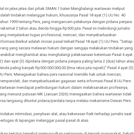
al ini jelas jelas dari pihak SMAN 1 balen Menghalangi wartawan meliput
adalah tindakan melanggar hukum, khususnya Pasal 18 ayat (1) UU No. 40
Tahun 1999 tentang Pers, yang mengancam pelakunya dengan pidana penjara
aksimal 2 tahun atau denda hingga Rp500 juta. Pasal ini melindungi jurnalis
yang menjalankan tugas profesional, mencari, dan menyebarluaskan
nformasi.Berikut adalah rincian pasal terkait:Pasal 18 ayat (1) UU Pers: "Setiap
orang yang secara melawan hukum dengan sengaja melakukan tindakan yang
berakibat menghambat atau menghalangi pelaksanaan ketentuan Pasal 4 ayat
2) dan ayat (3) dipidana dengan pidana penjara paling lama 2 (dua) tahun atau
enda paling banyak Rp500.000.000,00 (lima ratus juta rupiah)".Pasal 4 ayat (3)
UU Pers: Menegaskan bahwa pers nasional memiliki hak untuk mencari,
memperoleh, dan menyebarluaskan gagasan serta informasi.Pasal 8 UU Pers:
Wartawan mendapat perlindungan hukum dalam melaksanakan profesinya,
yang menurut putusan MK (Januari 2026) menegaskan bahwa wartawan tidak
bisa langsung dituntut pidana/perdata tanpa melalui mekanisme Dewan Pers.
indakan intimidasi, penyitaan alat, atau kekerasan fisik terhadap jurnalis saat
ertugas di lapangan melanggar pasal-pasal di atas.
Sikap tertutup tersebut memunculkan pertanyaan di tengah masyarakat. Sebab