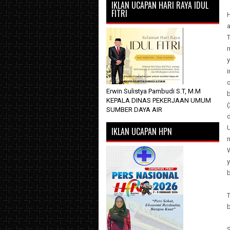
IKLAN UCAPAN HARI RAYA IDUL
FITRI
H
m
i
Erwin Sulistya Pambudi S.T, M.M
KEPALA DINAS PEKERJAAN UMUM
(
SUMBER DAYA AIR
d
IKLAN UCAPAN HPN
T
b