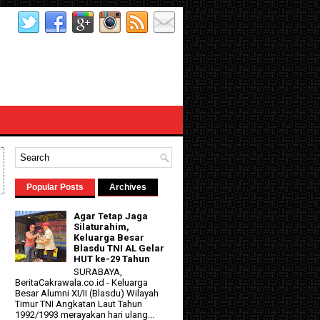
Popular Posts
Archives
Agar Tetap Jaga
Silaturahim,
Keluarga Besar
Blasdu TNI AL Gelar
HUT ke-29 Tahun
SURABAYA,
BeritaCakrawala.co.id - Keluarga
Besar Alumni XI/II (Blasdu) Wilayah
Timur TNI Angkatan Laut Tahun
1992/1993 merayakan hari ulang...