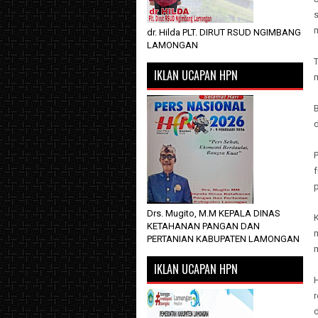
m
dr. Hilda PLT. DIRUT RSUD NGIMBANG
LAMONGAN
T
IKLAN UCAPAN HPN
p
Drs. Mugito, M.M KEPALA DINAS
KETAHANAN PANGAN DAN
m
PERTANIAN KABUPATEN LAMONGAN
m
IKLAN UCAPAN HPN
H
r
d