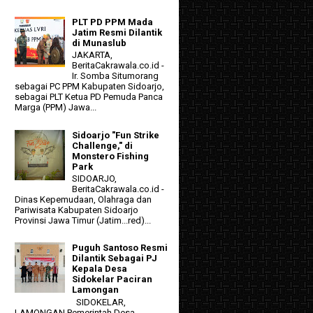
PLT PD PPM Mada
Jatim Resmi Dilantik
di Munaslub
JAKARTA,
BeritaCakrawala.co.id -
Ir. Somba Situmorang
sebagai PC PPM Kabupaten Sidoarjo,
sebagai PLT Ketua PD Pemuda Panca
Marga (PPM) Jawa...
Sidoarjo "Fun Strike
Challenge," di
Monstero Fishing
Park
SIDOARJO,
BeritaCakrawala.co.id -
Dinas Kepemudaan, Olahraga dan
Pariwisata Kabupaten Sidoarjo
Provinsi Jawa Timur (Jatim...red)...
Puguh Santoso Resmi
Dilantik Sebagai PJ
Kepala Desa
Sidokelar Paciran
Lamongan
SIDOKELAR,
LAMONGAN Pemerintah Desa