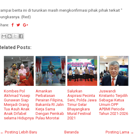
ampai berita ini di turunkan masih mengkonfirmasi pihak pihak terkait "
pungkasnya. (Red)
Share:
Related Posts:
Kombes Pol
Amankan
Salurkan
Juswandi
Akhmad Yusep
Perbatasan
Aspirasi Pecinta
Kristanto Terpilih
Gunawan Siap
Perairan Filipina,
Seni, Polda Jawa
Sebagai Ketua
Menjadi Orang
Bakamla RI Jalin
Timur Gelar
Umum DPP
Tua Asuh Anak
Kerja Sama
Bhayangkara
APBMI Periode
Anak Difabel
Dengan Pemkab
Mural Festival
Tahun 2021-2026
selama Hidupnya
Pulau Morotai
2021
← Posting Lebih Baru
Beranda
Posting Lama →