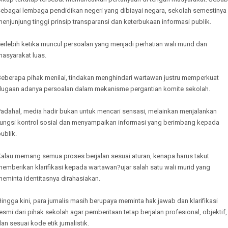
sebagai lembaga pendidikan negeri yang dibiayai negara, sekolah semestinya
enjunjung tinggi prinsip transparansi dan keterbukaan informasi publik.
erlebih ketika muncul persoalan yang menjadi perhatian wali murid dan
masyarakat luas.
Beberapa pihak menilai, tindakan menghindari wartawan justru memperkuat
dugaan adanya persoalan dalam mekanisme pergantian komite sekolah.
Padahal, media hadir bukan untuk mencari sensasi, melainkan menjalankan
fungsi kontrol sosial dan menyampaikan informasi yang berimbang kepada
ublik.
Kalau memang semua proses berjalan sesuai aturan, kenapa harus takut
emberikan klarifikasi kepada wartawan?ujar salah satu wali murid yang
eminta identitasnya dirahasiakan.
ingga kini, para jurnalis masih berupaya meminta hak jawab dan klarifikasi
esmi dari pihak sekolah agar pemberitaan tetap berjalan profesional, objektif,
an sesuai kode etik jurnalistik.