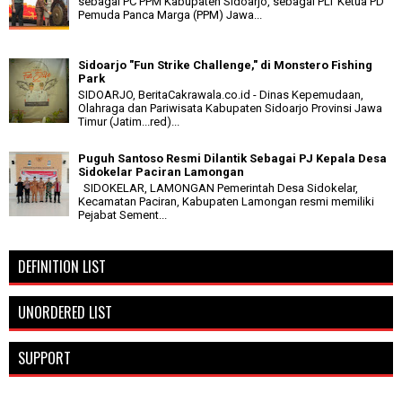
sebagai PC PPM Kabupaten Sidoarjo, sebagai PLT Ketua PD
Pemuda Panca Marga (PPM) Jawa...
Sidoarjo "Fun Strike Challenge," di Monstero Fishing
Park
SIDOARJO, BeritaCakrawala.co.id - Dinas Kepemudaan,
Olahraga dan Pariwisata Kabupaten Sidoarjo Provinsi Jawa
Timur (Jatim...red)...
Puguh Santoso Resmi Dilantik Sebagai PJ Kepala Desa
Sidokelar Paciran Lamongan
SIDOKELAR, LAMONGAN Pemerintah Desa Sidokelar,
Kecamatan Paciran, Kabupaten Lamongan resmi memiliki
Pejabat Sement...
DEFINITION LIST
UNORDERED LIST
SUPPORT