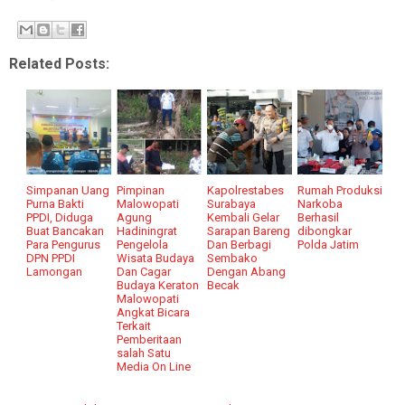
Related Posts:
Simpanan Uang
Pimpinan
Kapolrestabes
Rumah Produksi
Purna Bakti
Malowopati
Surabaya
Narkoba
PPDI, Diduga
Agung
Kembali Gelar
Berhasil
Buat Bancakan
Hadiningrat
Sarapan Bareng
dibongkar
Para Pengurus
Pengelola
Dan Berbagi
Polda Jatim
DPN PPDI
Wisata Budaya
Sembako
Lamongan
Dan Cagar
Dengan Abang
Budaya Keraton
Becak
Malowopati
Angkat Bicara
Terkait
Pemberitaan
salah Satu
Media On Line