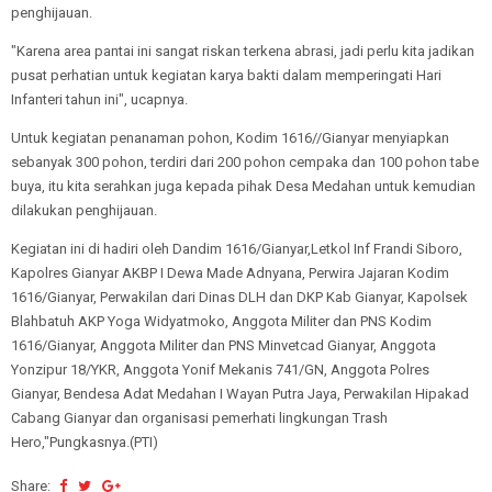
penghijauan.
"Karena area pantai ini sangat riskan terkena abrasi, jadi perlu kita jadikan
pusat perhatian untuk kegiatan karya bakti dalam memperingati Hari
Infanteri tahun ini", ucapnya.
Untuk kegiatan penanaman pohon, Kodim 1616//Gianyar menyiapkan
sebanyak 300 pohon, terdiri dari 200 pohon cempaka dan 100 pohon tabe
buya, itu kita serahkan juga kepada pihak Desa Medahan untuk kemudian
dilakukan penghijauan.
Kegiatan ini di hadiri oleh Dandim 1616/Gianyar,Letkol Inf Frandi Siboro,
Kapolres Gianyar AKBP I Dewa Made Adnyana, Perwira Jajaran Kodim
1616/Gianyar, Perwakilan dari Dinas DLH dan DKP Kab Gianyar, Kapolsek
Blahbatuh AKP Yoga Widyatmoko, Anggota Militer dan PNS Kodim
1616/Gianyar, Anggota Militer dan PNS Minvetcad Gianyar, Anggota
Yonzipur 18/YKR, Anggota Yonif Mekanis 741/GN, Anggota Polres
Gianyar, Bendesa Adat Medahan I Wayan Putra Jaya, Perwakilan Hipakad
Cabang Gianyar dan organisasi pemerhati lingkungan Trash
Hero,"Pungkasnya.(PTI)
Share: