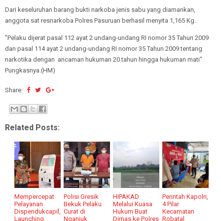
Dari keseluruhan barang bukti narkoba jenis sabu yang diamankan,
anggota sat resnarkoba Polres Pasuruan berhasil menyita 1,165 Kg.
"Pelaku dijerat pasal 112 ayat 2 undang-undang RI nomor 35 Tahun 2009
dan pasal 114 ayat 2 undang-undang RI nomor 35 Tahun 2009 tentang
narkotika dengan ancaman hukuman 20 tahun hingga hukuman mati"
Pungkasnya.(HM)
Share:
Related Posts:
Mempercepat
Polisi Gresik
HIPAKAD
Perintah Kapolri,
Pelayanan
Bekuk Pelaku
Melalui Kuasa
4 Pilar
Dispendukcapil,
Curat di
Hukum Buat
Kecamatan
Launching
Nganjuk
Dimas ke Polres
Robatal