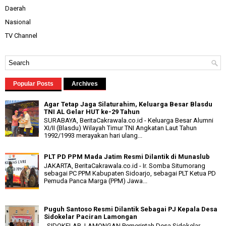
Daerah
Nasional
TV Channel
Popular Posts
Archives
Agar Tetap Jaga Silaturahim, Keluarga Besar Blasdu
TNI AL Gelar HUT ke-29 Tahun
SURABAYA, BeritaCakrawala.co.id - Keluarga Besar Alumni
XI/II (Blasdu) Wilayah Timur TNI Angkatan Laut Tahun
1992/1993 merayakan hari ulang...
PLT PD PPM Mada Jatim Resmi Dilantik di Munaslub
JAKARTA, BeritaCakrawala.co.id - Ir. Somba Situmorang
sebagai PC PPM Kabupaten Sidoarjo, sebagai PLT Ketua PD
Pemuda Panca Marga (PPM) Jawa...
Puguh Santoso Resmi Dilantik Sebagai PJ Kepala Desa
Sidokelar Paciran Lamongan
SIDOKELAR, LAMONGAN Pemerintah Desa Sidokelar,