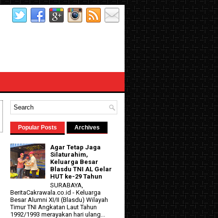
Popular Posts
Archives
Agar Tetap Jaga
Silaturahim,
Keluarga Besar
Blasdu TNI AL Gelar
HUT ke-29 Tahun
SURABAYA,
BeritaCakrawala.co.id - Keluarga
Besar Alumni XI/II (Blasdu) Wilayah
Timur TNI Angkatan Laut Tahun
1992/1993 merayakan hari ulang...