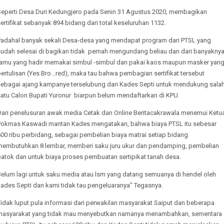
Seperti Desa Duri Kedungjero pada Senin 31 Agustus 2020, membagikan
ertifikat sebanyak 894 bidang dari total keseluruhan 1132.
Padahal banyak sekali Desa-desa yang mendapat program dari PTSL yang
sudah selesai di bagikan tidak pernah mengundang beliau dan dari banyakny
tamu yang hadir memakai simbul -simbul dan pakai kaos maupun masker yan
ertulisan (Yes Bro...red), maka tau bahwa pembagian sertifikat tersebut
sebagai ajang kampanye terselubung dari Kades Septi untuk mendukung sala
satu Calon Bupati Yuronur biarpun belum mendaftarkan di KPU.
Dari penelusuran awak media Cetak dan Online Beritacakrawala menemui Ketu
Pokmas Kaswadi mantan Kades mengatakan, bahwa biaya PTSL itu sebesar
00 ribu perbidang, sebagai pembelian biaya matrai setiap bidang
membutuhkan 8 lembar, memberi saku juru ukur dan pendamping, pembelian
patok dan untuk biaya proses pembuatan sertipikat tanah desa.
Belum lagi untuk saku media atau lsm yang datang semuanya di hendel oleh
kades Septi dan kami tidak tau pengeluaranya" Tegasnya.
idak luput pula informasi dari perwakilan masyarakat Saiput dan beberapa
masyarakat yang tidak mau menyebutkan namanya menambahkan, sementara