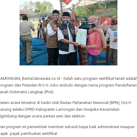
AMONGAN, BeritaCakrawala.co.id - Salah satu program sertifikat tanah adala
program dari Presiden RI Ir H Joko widodo dengan nama program Pendaftaran
anah Sistimatis Lengkap (Ptsl).
alam acara tersebut di hadiri oleh Badan Pertanahan Nasional (BPN), Drs H
kacung selaku DPRD Kabupaten Lamongan dan muspika Kecamatan
Ngimbang dengan acara pentas seni dan elekton.
Dari program ini pemerintah memberi subsidi biaya baik administrasi maupun
ajak -pajak pembuatan sertifikat.