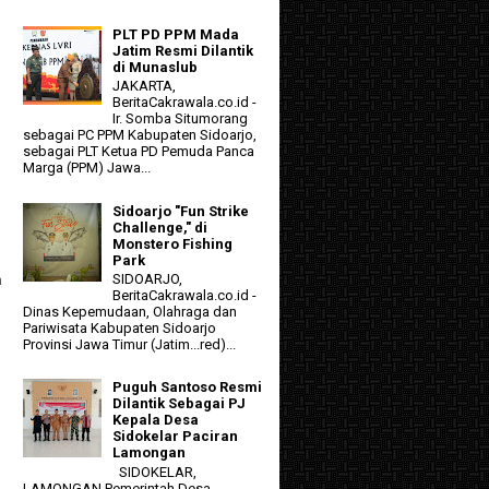
PLT PD PPM Mada
Jatim Resmi Dilantik
di Munaslub
JAKARTA,
BeritaCakrawala.co.id -
Ir. Somba Situmorang
sebagai PC PPM Kabupaten Sidoarjo,
sebagai PLT Ketua PD Pemuda Panca
Marga (PPM) Jawa...
Sidoarjo "Fun Strike
Challenge," di
Monstero Fishing
Park
SIDOARJO,
h
BeritaCakrawala.co.id -
Dinas Kepemudaan, Olahraga dan
Pariwisata Kabupaten Sidoarjo
Provinsi Jawa Timur (Jatim...red)...
Puguh Santoso Resmi
Dilantik Sebagai PJ
Kepala Desa
Sidokelar Paciran
Lamongan
SIDOKELAR,
LAMONGAN Pemerintah Desa