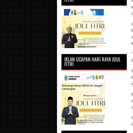
i
d
S
s
K
"
IKLAN UCAPAN HARI RAYA IDUL
t
FITRI