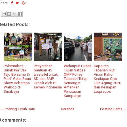
Share:
Related Posts:
Polrestabes
Penyerahan
Walaupun Cuaca
Kapolres
Surabaya"Cak
bantuan 45
Hujan Satgas
Tabanan Ikuti
Tejo Bersama Si
wastafel untuk
OMP Polres
Vicon Rakor
Putri" Gelar Road
SD dan SMP
Tabanan Tetap
Kesiapan Ops
Show Beberapa
Gresik oleh PT
Semangat
Lilin Agung 2020
Warkop di
semen Indonesia
Amankan
dan Kesiapan
Surabaya
Penutupan
Latpraops
Kampanye
← Posting Lebih Baru
Beranda
Posting Lama →
0 comments: