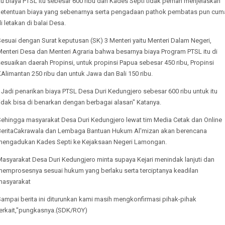
tu biaya PTSL itu sebesar 600 ribu dan Kades Septi tidak pernah menjelaskan
ketentuan biaya yang sebenarnya serta pengadaan pathok pembatas pun cum
i letakan di balai Desa.
esuai dengan Surat keputusan (SK) 3 Menteri yaitu Menteri Dalam Negeri,
Menteri Desa dan Menteri Agraria bahwa besarnya biaya Program PTSL itu di
esuaikan daerah Propinsi, untuk propinsi Papua sebesar 450 ribu, Propinsi
Alimantan 250 ribu dan untuk Jawa dan Bali 150 ribu.
 Jadi penarikan biaya PTSL Desa Duri Kedungjero sebesar 600 ribu untuk itu
idak bisa di benarkan dengan berbagai alasan" Katanya.
Sehingga masyarakat Desa Duri Kedungjero lewat tim Media Cetak dan Online
BeritaCakrawala dan Lembaga Bantuan Hukum Al'mizan akan berencana
mengadukan Kades Septi ke Kejaksaan Negeri Lamongan.
Masyarakat Desa Duri Kedungjero minta supaya Kejari menindak lanjuti dan
memprosesnya sesuai hukum yang berlaku serta terciptanya keadilan
masyarakat
Sampai berita ini diturunkan kami masih mengkonfirmasi pihak-pihak
terkait,"pungkasnya.(SDK/ROY)