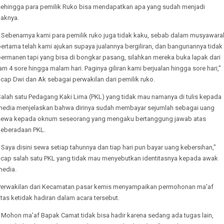
sehingga para pemilik Ruko bisa mendapatkan apa yang sudah menjadi
haknya.
" Sebenarnya kami para pemilik ruko juga tidak kaku, sebab dalam musyawara
ertama telah kami ajukan supaya jualannya bergiliran, dan bangunannya tidak
permanen tapi yang bisa di bongkar pasang, silahkan mereka buka lapak dari
am 4 sore hingga malam hari. Paginya giliran kami berjualan hingga sore hari,"
ucap Dwi dan Ak sebagai perwakilan dari pemilik ruko.
Salah satu Pedagang Kaki Lima (PKL) yang tidak mau namanya di tulis kepada
media menjelaskan bahwa dirinya sudah membayar sejumlah sebagai uang
sewa kepada oknum seseorang yang mengaku bertanggung jawab atas
keberadaan PKL.
 Saya disini sewa setiap tahunnya dan tiap hari pun bayar uang kebersihan,"
ucap salah satu PKL yang tidak mau menyebutkan identitasnya kepada awak
media.
Perwakilan dari Kecamatan pasar kemis menyampaikan permohonan ma'af
tas ketidak hadiran dalam acara tersebut.
" Mohon ma'af Bapak Camat tidak bisa hadir karena sedang ada tugas lain,