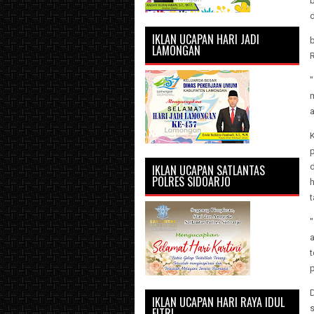
IKLAN UCAPAN HARI JADI
LAMONGAN
R
"
m
IKLAN UCAPAN SATLANTAS
POLRES SIDOARJO
h
t
"
t
D
IKLAN UCAPAN HARI RAYA IDUL
s
FITRI