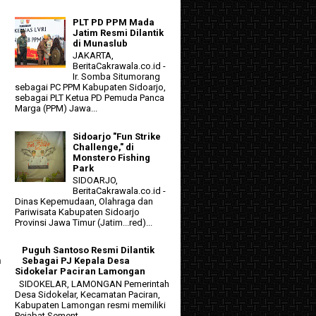
PLT PD PPM Mada
Jatim Resmi Dilantik
di Munaslub
JAKARTA,
BeritaCakrawala.co.id -
Ir. Somba Situmorang
sebagai PC PPM Kabupaten Sidoarjo,
sebagai PLT Ketua PD Pemuda Panca
Marga (PPM) Jawa...
Sidoarjo "Fun Strike
Challenge," di
Monstero Fishing
Park
SIDOARJO,
BeritaCakrawala.co.id -
Dinas Kepemudaan, Olahraga dan
Pariwisata Kabupaten Sidoarjo
Provinsi Jawa Timur (Jatim...red)...
Puguh Santoso Resmi Dilantik
n
Sebagai PJ Kepala Desa
Sidokelar Paciran Lamongan
SIDOKELAR, LAMONGAN Pemerintah
Desa Sidokelar, Kecamatan Paciran,
Kabupaten Lamongan resmi memiliki
Pejabat Sement...