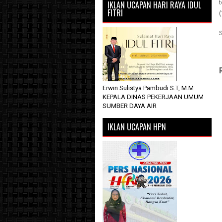
t
IKLAN UCAPAN HARI RAYA IDUL
FITRI
Erwin Sulistya Pambudi S.T, M.M
KEPALA DINAS PEKERJAAN UMUM
SUMBER DAYA AIR
IKLAN UCAPAN HPN