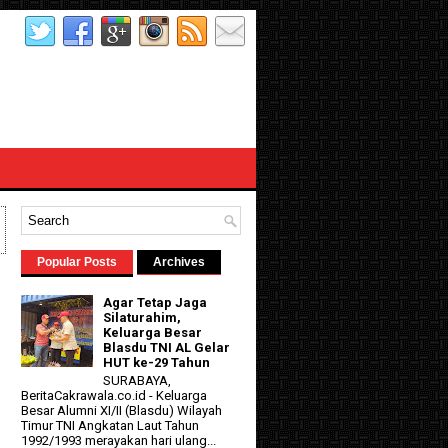
Popular Posts
Archives
Agar Tetap Jaga
Silaturahim,
Keluarga Besar
Blasdu TNI AL Gelar
HUT ke-29 Tahun
SURABAYA,
BeritaCakrawala.co.id - Keluarga
Besar Alumni XI/II (Blasdu) Wilayah
Timur TNI Angkatan Laut Tahun
1992/1993 merayakan hari ulang...