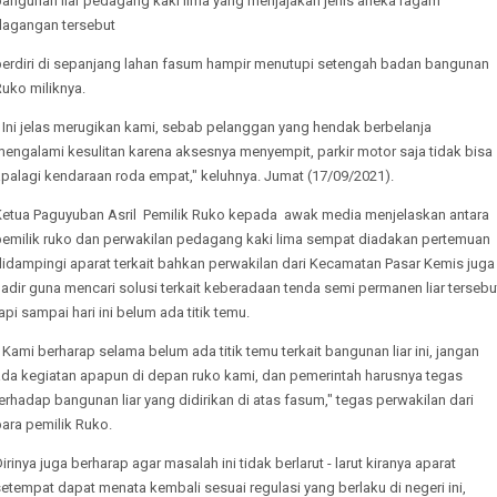
bangunan liar pedagang kaki lima yang menjajakan jenis aneka ragam
dagangan tersebut
berdiri di sepanjang lahan fasum hampir menutupi setengah badan bangunan
uko miliknya.
 Ini jelas merugikan kami, sebab pelanggan yang hendak berbelanja
engalami kesulitan karena aksesnya menyempit, parkir motor saja tidak bisa
apalagi kendaraan roda empat," keluhnya. Jumat (17/09/2021).
Ketua Paguyuban Asril Pemilik Ruko kepada awak media menjelaskan antara
pemilik ruko dan perwakilan pedagang kaki lima sempat diadakan pertemuan
didampingi aparat terkait bahkan perwakilan dari Kecamatan Pasar Kemis juga
adir guna mencari solusi terkait keberadaan tenda semi permanen liar tersebu
api sampai hari ini belum ada titik temu.
 Kami berharap selama belum ada titik temu terkait bangunan liar ini, jangan
ada kegiatan apapun di depan ruko kami, dan pemerintah harusnya tegas
erhadap bangunan liar yang didirikan di atas fasum," tegas perwakilan dari
para pemilik Ruko.
irinya juga berharap agar masalah ini tidak berlarut - larut kiranya aparat
etempat dapat menata kembali sesuai regulasi yang berlaku di negeri ini,