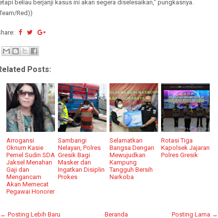
etapi beliau berjanji kasus ini akan segera diselesaikan," pungkasnya.
(Team/Red))
Share:
Related Posts:
Arrogansi
Sambangi
Selamatkan
Rotasi Tiga
Oknum Kasie
Nelayan, Polres
Bangsa Dengan
Kapolsek Jajaran
Pemel Sudin SDA
Gresik Bagi
Mewujudkan
Polres Gresik
Jaksel Menahan
Masker dan
Kampung
Gaji dan
Ingatkan Disiplin
Tangguh Bersih
Mengancam
Prokes
Narkoba
Akan Memecat
Pegawai Honorer
← Posting Lebih Baru
Beranda
Posting Lama →