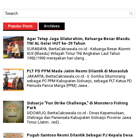
Popular Posts
Archives
Agar Tetap Jaga Silaturahim, Keluarga Besar Blasdu
TNI AL Gelar HUT ke-29 Tahun
SURABAYA, BeritaCakrawala.co.id - Keluarga Besar Alumni
XI/II (Blasdu) Wilayah Timur TNI Angkatan Laut Tahun
1992/1993 merayakan hari ulang...
PLT PD PPM Mada Jatim Resmi Dilantik di Munaslub
JAKARTA, BeritaCakrawala.co.id - Ir. Somba Situmorang
sebagai PC PPM Kabupaten Sidoarjo, sebagai PLT Ketua PD
Pemuda Panca Marga (PPM) Jawa...
Sidoarjo "Fun Strike Challenge," di Monstero Fishing
Park
SIDOARJO, BeritaCakrawala.co.id - Dinas Kepemudaan,
Olahraga dan Pariwisata Kabupaten Sidoarjo Provinsi Jawa
Timur (Jatim...red)...
Puguh Santoso Resmi Dilantik Sebagai PJ Kepala Desa