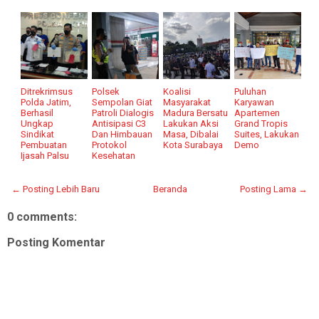
Ditrekrimsus
Polsek
Koalisi
Puluhan
Polda Jatim,
Sempolan Giat
Masyarakat
Karyawan
Berhasil
Patroli Dialogis
Madura Bersatu
Apartemen
Ungkap
Antisipasi C3
Lakukan Aksi
Grand Tropis
Sindikat
Dan Himbauan
Masa, Dibalai
Suites, Lakukan
Pembuatan
Protokol
Kota Surabaya
Demo
Ijasah Palsu
Kesehatan
← Posting Lebih Baru
Beranda
Posting Lama →
0 comments:
Posting Komentar