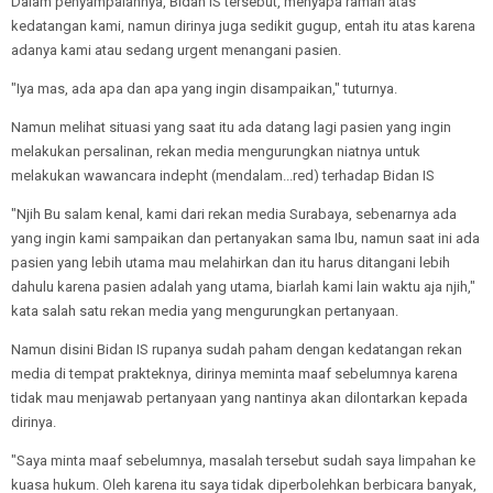
Dalam penyampaiannya, Bidan IS tersebut, menyapa ramah atas
kedatangan kami, namun dirinya juga sedikit gugup, entah itu atas karena
adanya kami atau sedang urgent menangani pasien.
"Iya mas, ada apa dan apa yang ingin disampaikan," tuturnya.
Namun melihat situasi yang saat itu ada datang lagi pasien yang ingin
melakukan persalinan, rekan media mengurungkan niatnya untuk
melakukan wawancara indepht (mendalam...red) terhadap Bidan IS
"Njih Bu salam kenal, kami dari rekan media Surabaya, sebenarnya ada
yang ingin kami sampaikan dan pertanyakan sama Ibu, namun saat ini ada
pasien yang lebih utama mau melahirkan dan itu harus ditangani lebih
dahulu karena pasien adalah yang utama, biarlah kami lain waktu aja njih,"
kata salah satu rekan media yang mengurungkan pertanyaan.
Namun disini Bidan IS rupanya sudah paham dengan kedatangan rekan
media di tempat prakteknya, dirinya meminta maaf sebelumnya karena
tidak mau menjawab pertanyaan yang nantinya akan dilontarkan kepada
dirinya.
"Saya minta maaf sebelumnya, masalah tersebut sudah saya limpahan ke
kuasa hukum. Oleh karena itu saya tidak diperbolehkan berbicara banyak,