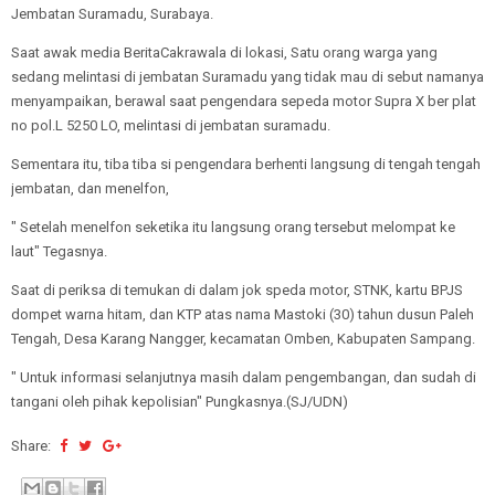
Jembatan Suramadu, Surabaya.
Saat awak media BeritaCakrawala di lokasi, Satu orang warga yang
sedang melintasi di jembatan Suramadu yang tidak mau di sebut namanya
menyampaikan, berawal saat pengendara sepeda motor Supra X ber plat
no pol.L 5250 LO, melintasi di jembatan suramadu.
Sementara itu, tiba tiba si pengendara berhenti langsung di tengah tengah
jembatan, dan menelfon,
" Setelah menelfon seketika itu langsung orang tersebut melompat ke
laut" Tegasnya.
Saat di periksa di temukan di dalam jok speda motor, STNK, kartu BPJS
dompet warna hitam, dan KTP atas nama Mastoki (30) tahun dusun Paleh
Tengah, Desa Karang Nangger, kecamatan Omben, Kabupaten Sampang.
" Untuk informasi selanjutnya masih dalam pengembangan, dan sudah di
tangani oleh pihak kepolisian" Pungkasnya.(SJ/UDN)
Share: