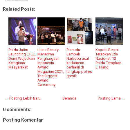
Related Posts:
Polda Jatim
Lisna Beauty
Pemuda
Kapolri Resmi
Launching ETLE,
Menerima
Lembah
Terapkan Etle
Demi Wujudkan
Penghargaan
Narkoba asal
Nasional, 12
Keinginan
Indonesia
kedamean
Polda Terapkan
Masyarakat
Award
berhasil di
E Tilang
Magazine 2021,
tangkap polres
The Biggest
gresik
Award
Cerremony
← Posting Lebih Baru
Beranda
Posting Lama →
0 comments:
Posting Komentar