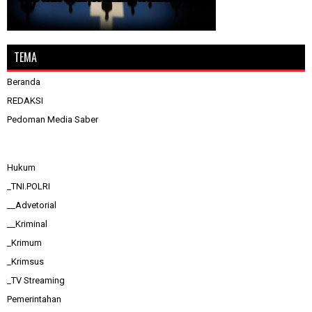
TEMA
Beranda
REDAKSI
Pedoman Media Saber
Hukum
_TNI.POLRI
__Advetorial
__Kriminal
_Krimum
_Krimsus
_TV Streaming
Pemerintahan