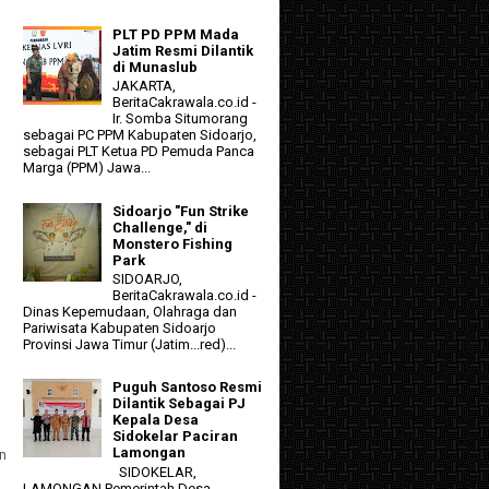
PLT PD PPM Mada
Jatim Resmi Dilantik
di Munaslub
JAKARTA,
BeritaCakrawala.co.id -
Ir. Somba Situmorang
sebagai PC PPM Kabupaten Sidoarjo,
sebagai PLT Ketua PD Pemuda Panca
Marga (PPM) Jawa...
Sidoarjo "Fun Strike
Challenge," di
Monstero Fishing
Park
SIDOARJO,
BeritaCakrawala.co.id -
Dinas Kepemudaan, Olahraga dan
Pariwisata Kabupaten Sidoarjo
Provinsi Jawa Timur (Jatim...red)...
Puguh Santoso Resmi
Dilantik Sebagai PJ
Kepala Desa
Sidokelar Paciran
Lamongan
n
SIDOKELAR,
h
LAMONGAN Pemerintah Desa