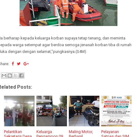
"Ia berharap kepada keluarga korban supaya tetap tenang, dan meminta
kepada warga setempat agar berdoa semoga jenasah korban tiba di rumah
duka dengan dengan selamat,"pungkasnya.(S4M)
Share:
Related Posts:
Pelantikan
Keluarga
Maling Motor,
Pelayanan
Sekretaris Desa
Pengampon 09
Berhasil
Satpas dan SIM