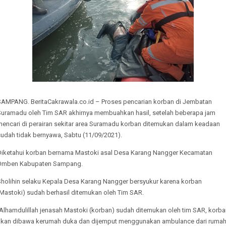
SAMPANG. BeritaCakrawala.co.id – Proses pencarian korban di Jembatan
Suramadu oleh Tim SAR akhirnya membuahkan hasil, setelah beberapa jam
mencari di perairan sekitar area Suramadu korban ditemukan dalam keadaan
sudah tidak bernyawa, Sabtu (11/09/2021).
Diketahui korban bernama Mastoki asal Desa Karang Nangger Kecamatan
Omben Kabupaten Sampang.
Sholihin selaku Kepala Desa Karang Nangger bersyukur karena korban
(Mastoki) sudah berhasil ditemukan oleh Tim SAR.
"Alhamdulillah jenasah Mastoki (korban) sudah ditemukan oleh tim SAR, korba
akan dibawa kerumah duka dan dijemput menggunakan ambulance dari ruma