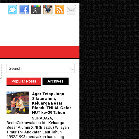
Popular Posts
Archives
Agar Tetap Jaga
Silaturahim,
Keluarga Besar
Blasdu TNI AL Gelar
HUT ke-29 Tahun
SURABAYA,
BeritaCakrawala.co.id - Keluarga
Besar Alumni XI/II (Blasdu) Wilayah
Timur TNI Angkatan Laut Tahun
1992/1993 merayakan hari ulang...