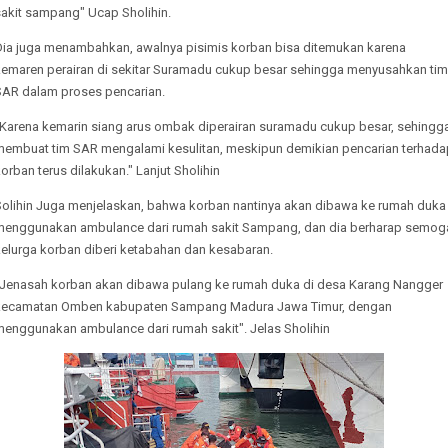
sakit sampang" Ucap Sholihin.
Dia juga menambahkan, awalnya pisimis korban bisa ditemukan karena
kemaren perairan di sekitar Suramadu cukup besar sehingga menyusahkan tim
SAR dalam proses pencarian.
"Karena kemarin siang arus ombak diperairan suramadu cukup besar, sehingg
membuat tim SAR mengalami kesulitan, meskipun demikian pencarian terhada
orban terus dilakukan." Lanjut Sholihin
Solihin Juga menjelaskan, bahwa korban nantinya akan dibawa ke rumah duka
menggunakan ambulance dari rumah sakit Sampang, dan dia berharap semog
kelurga korban diberi ketabahan dan kesabaran.
"Jenasah korban akan dibawa pulang ke rumah duka di desa Karang Nangger
kecamatan Omben kabupaten Sampang Madura Jawa Timur, dengan
menggunakan ambulance dari rumah sakit". Jelas Sholihin