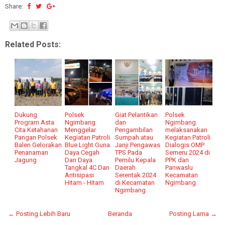
Share:
Related Posts:
Dukung
Polsek
Giat Pelantikan
Polsek
Program Asta
Ngimbang
dan
Ngimbang
Cita Ketahanan
Menggelar
Pengambilan
melaksanakan
Pangan Polsek
Kegiatan Patroli
Sumpah atau
Kegiatan Patroli
Balen Gelorakan
Blue Light Guna
Janji Pengawas
Dialogis OMP
Penanaman
Daya Cegah
TPS Pada
Semeru 2024 di
Jagung
Dan Daya
Pemilu Kepala
PPK dan
Tangkal 4C Dan
Daerah
Panwaslu
Antisipasi
Serentak 2024
Kecamatan
Hitam - Hitam
di Kecamatan
Ngimbang
Ngimbang
← Posting Lebih Baru
Beranda
Posting Lama →