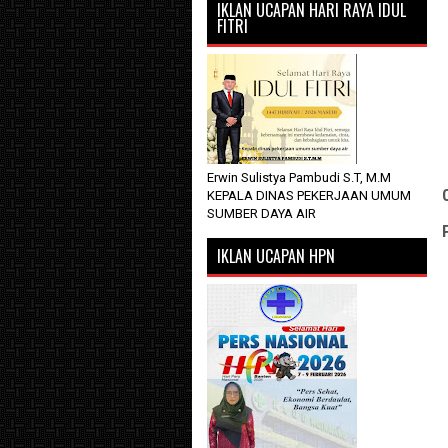
IKLAN UCAPAN HARI RAYA IDUL
FITRI
Erwin Sulistya Pambudi S.T, M.M
KEPALA DINAS PEKERJAAN UMUM
SUMBER DAYA AIR
IKLAN UCAPAN HPN