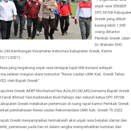
unjuk rasa SEKBER
DPC SP/SB Kabupate
Gresik yang diikuti
kurang lebih 1.200
orang diKantor
Pemkab Gresik Jalan
Dr. Wahidin SHD
No.245 Kembangan Kecamatan Kebomas Kabupaten Gresik, Kamis
25/11/2021).
asa yang tergabung unjuk rasa terdapat tujuh titik kumpul wiilayah
kota,selatan maupun utara menuntut "Revisi Usulan UMK Kab. Gresik Tahun
022 oleh Bupati Gresik"
Kapolres Gresik AKBP Mochamad Nur Azis,SH,SIK,MSi,bersama Bupati Gresik
H.Fandi Ahmad Yani,Kadisnaker Budi Raharjo dan seluruh ketua DPC SP/SB
Kabupaten Gresik melakukan pertemuan di ruang rapat kantor Pemkab Gresik
terkait pembahasan Revisi usulan Rekomendasi UMK Kab. Gresik Th 2022.
Bupati Gresik menyampaikan terimakasih aksi unjuk rasa berjalan damai dan
ertib, pertemuan pada hari ini dalam rangka memperhatikan tuntutan dari