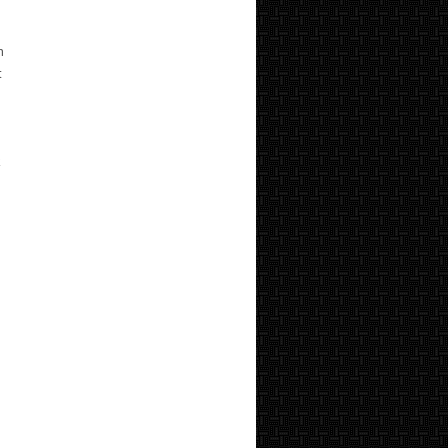
n
t
k