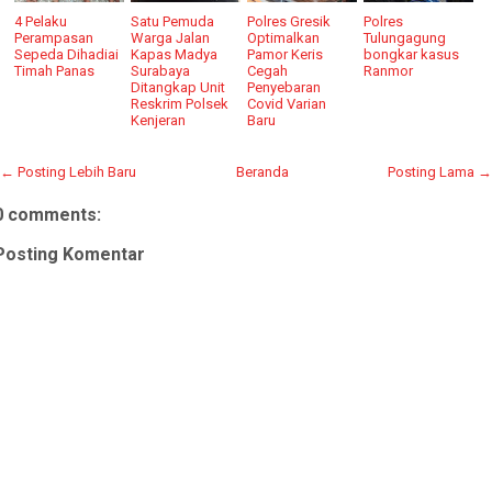
4 Pelaku
Satu Pemuda
Polres Gresik
Polres
Perampasan
Warga Jalan
Optimalkan
Tulungagung
Sepeda Dihadiai
Kapas Madya
Pamor Keris
bongkar kasus
Timah Panas
Surabaya
Cegah
Ranmor
Ditangkap Unit
Penyebaran
Reskrim Polsek
Covid Varian
Kenjeran
Baru
← Posting Lebih Baru
Beranda
Posting Lama →
0 comments:
Posting Komentar