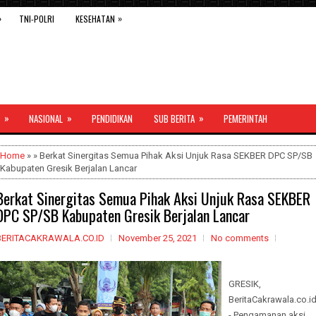
»
»
TNI-POLRI
KESEHATAN
»
»
»
NASIONAL
PENDIDIKAN
SUB BERITA
PEMERINTAH
Home
» » Berkat Sinergitas Semua Pihak Aksi Unjuk Rasa SEKBER DPC SP/SB
Kabupaten Gresik Berjalan Lancar
Berkat Sinergitas Semua Pihak Aksi Unjuk Rasa SEKBER
DPC SP/SB Kabupaten Gresik Berjalan Lancar
BERITACAKRAWALA.CO.ID
November 25, 2021
No comments
GRESIK,
BeritaCakrawala.co.i
- Pengamanan aksi