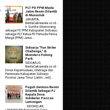
PLT PD PPM Mada
n
Jatim Resmi Dilantik
di Munaslub
JAKARTA,
BeritaCakrawala.co.id -
Ir. Somba Situmorang
sebagai PC PPM Kabupaten Sidoarjo,
sebagai PLT Ketua PD Pemuda Panca
Marga (PPM) Jawa...
Sidoarjo "Fun Strike
Challenge," di
Monstero Fishing
Park
SIDOARJO,
BeritaCakrawala.co.id -
Dinas Kepemudaan, Olahraga dan
Pariwisata Kabupaten Sidoarjo
Provinsi Jawa Timur (Jatim...red)...
Puguh Santoso Resmi
Dilantik Sebagai PJ
Kepala Desa
Sidokelar Paciran
Lamongan
SIDOKELAR,
LAMONGAN Pemerintah Desa