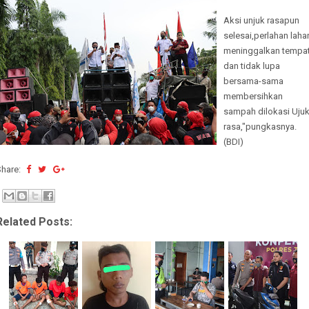
Aksi unjuk rasapun
selesai,perlahan laha
meninggalkan tempa
dan tidak lupa
bersama-sama
membersihkan
sampah dilokasi Uju
rasa,"pungkasnya.
(BDI)
Share:
Related Posts: