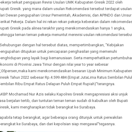
pekerja terkait pengajuan Revisi Usulan UMK Kabupaten Gresik 2022 oleh
Bupati Gresik. yang mana dalam usulan Rekomendasi tersebut terdapat usulan
dari Dewan pengupahan Unsur Pemerintah, Akademisi, dan APINDO dan Unsur
erikat Pekerja. Dalam hal ini rekan rekan pekerja keberatan dalam rekomendas
Bupati Gresik pada alinea terakhir yang merekomendasikan hanya 1 angka,
sehingga teman teman pekerja menuntut merevisi usulan rekomendasi tersebut
"Sehubungan dengan hal tersebut diatas, mempertimbangkan, "Kebijakan
pengupahan ditujukan untuk pencapaian penghasilan yang memenuhi
penghidupan yang layak bagi kemanusiaan. Serta memperhatikan pertumbuha
konomi di Provinsi Jawa Timur dengan nilai year to year sebesar
7,05persen,maka kami merekomendasikan besaran Upah Minimum Kabupaten
Gresik Tahun 2022 sebesar Rp.4.599.484 (Empat JutaLima Ratus Sembilan Pulu
Sembilan Ribu Empat Ratus Delapan Puluh Empat Rupiah)"terangnya.
AKBP. Mochamad Nur Azis selaku Kapolres Gresik mengapresiasi aksi unjuk
asa berjalan tertib, dan tuntutan teman teman sudah di kabulkan oleh Bupati
Gresik, kami mengharapkan tidak berangkat ke Surabaya.
apabila tetap berangkat, agar beberapa orang ditunjuk untuk perwakilan
berangkat ke Surabaya, dan dari kepolsian siap mengawal"tegasnya.