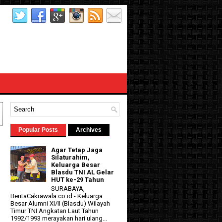
Popular Posts
Archives
Agar Tetap Jaga
Silaturahim,
Keluarga Besar
Blasdu TNI AL Gelar
HUT ke-29 Tahun
SURABAYA,
BeritaCakrawala.co.id - Keluarga
Besar Alumni XI/II (Blasdu) Wilayah
d
Timur TNI Angkatan Laut Tahun
1992/1993 merayakan hari ulang...