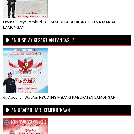
Erwin Sulistya Pambudi S.T, M.M. KEPALA DINAS PU BINA MARGA
LAMONGAN
IKLAN DISPLAY KESAKTIAN PANCASILA
dr, Abdullah Wasi'an RSUD INGIMBANG KABUPATEN LAMONGAN
IKLAN UCAPAN HARI KEMERDEKAAN