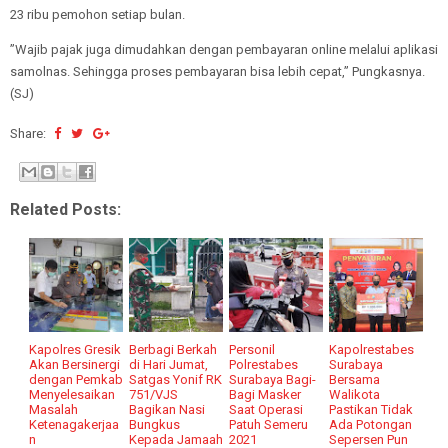
23 ribu pemohon setiap bulan.
’’Wajib pajak juga dimudahkan dengan pembayaran online melalui aplikasi
samolnas. Sehingga proses pembayaran bisa lebih cepat,’’ Pungkasnya.
(SJ)
Share:
Related Posts:
Kapolres Gresik
Berbagi Berkah
Personil
Kapolrestabes
Akan Bersinergi
di Hari Jumat,
Polrestabes
Surabaya
dengan Pemkab
Satgas Yonif RK
Surabaya Bagi-
Bersama
Menyelesaikan
751/VJS
Bagi Masker
Walikota
Masalah
Bagikan Nasi
Saat Operasi
Pastikan Tidak
Ketenagakerjaa
Bungkus
Patuh Semeru
Ada Potongan
n
Kepada Jamaah
2021
Sepersen Pun