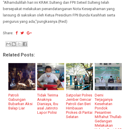
“Alhamdulillah hari ini KRAK Sulteng dan FPII Setwil Sulteng telah
bersepakat melakukan penandatanganan Nota Kesepahaman yang
lansung di saksikan oleh Ketua Presidium FPII Bunda Kasihhati serta
pengurus yang ada,”pungkasnya.(Red)
Share:
Related Posts:
Patroli
Tidak Terima
Satpolair Polres
Demi
Gabungan
Anaknya
Jember Gencar
Terjaganya
Bubarkan Aksi
Dianiaya, Ibu
Patroli dan Beri
Kesehatan
Balap Liar
asal Jatiroto
Himbauan
Pondok
Lapor Polisi
Prokes di Pantai
Pesantren
Selatan
Miftahut Thullab
Gedangan
Melakukan