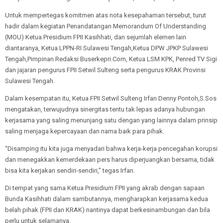
Untuk mempertegas komitmen atas nota kesepahaman tersebut, turut
hadir dalam kegiatan Penandatangan Memorandum Of Understanding
(MOU) Ketua Presidium FPII Kasihhati, dan sejumlah elemen lain
diantaranya, Ketua LPPN-RI Sulawesi Tengah,Ketua DPW JPKP Sulawesi
Tengah,Pimpinan Redaksi Buserkepri.Com, Ketua LSM KPK, Penred TV Sigi
dan jajaran pengurus FPII Setwil Sulteng serta pengurus KRAK Provinsi
Sulawesi Tengah.
Dalam kesempatan itu, Ketua FPII Setwil Sulteng Irfan Denny Pontoh,S.Sos
mengatakan, terwujudnya sinergitas tentu tak lepas adanya hubungan
kerjasama yang saling menunjang satu dengan yang lainnya dalam prinsip
saling menjaga kepercayaan dan nama baik para pihak.
“Disamping itu kita juga menyadari bahwa kerja-kerja pencegahan korupsi
dan menegakkan kemerdekaan pers harus diperjuangkan bersama, tidak
bisa kita kerjakan sendiri-sendiri,” tegas Irfan.
Di tempat yang sama Ketua Presidium FPII yang akrab dengan sapaan
Bunda Kasihhati dalam sambutannya, mengharapkan kerjasama kedua
belah pihak (FPII dan KRAK) nantinya dapat berkesinambungan dan bila
perlu untuk selamanya.