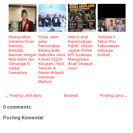
Mewujudkan
Polda Jatim
Heboh Viral
Tuntutan 3
Generasi Emas
gelar
Kepermukaan
Tahun Picu
Bermutu,
Pemusnahan
Publik" Oknum
Kekecewaan
Beradab,
Barang Bukti
Jajaran Polres
Keluarga
Beriman dengan
Narkotika Jenis
KP3 Surabaya
Korban
Nilai Islami dan
Kokain 22,226
Menganiaya
Semangat Ki
Kilogram, Hasil
Anak Dibawah
Hadjar
Temuan di
Umur
Dewantara
Pesisir Wilayah
Sumenep
Madura
← Posting Lebih Baru
Beranda
Posting Lama →
0 comments:
Posting Komentar