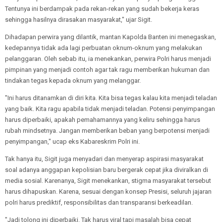
Tentunya ini berdampak pada rekan-rekan yang sudah bekerja keras
sehingga hasilnya dirasakan masyarakat," ujar Sigit.
Dihadapan perwira yang dilantik, mantan Kapolda Banten ini menegaskan,
kedepannya tidak ada lagi perbuatan oknum-oknum yang melakukan
pelanggaran. Oleh sebab itu, ia menekankan, perwira Polri harus menjadi
pimpinan yang menjadi contoh agar tak ragu memberikan hukuman dan
tindakan tegas kepada oknum yang melanggar.
"Ini harus ditanamkan di diri kita. Kita bisa tegas kalau kita menjadi teladan
yang baik. Kita ragu apabila tidak menjadi teladan. Potensi penyimpangan
harus diperbaiki, apakah pemahamannya yang keliru sehingga harus
rubah mindsetnya. Jangan memberikan beban yang berpotensi menjadi
penyimpangan," ucap eks Kabareskrim Polri ini.
Tak hanya itu, Sigit juga menyadari dan menyerap aspirasi masyarakat
soal adanya anggapan kepolisian baru bergerak cepat jika diviralkan di
media sosial. Karenanya, Sigit menekankan, stigma masyarakat tersebut
harus dihapuskan. Karena, sesuai dengan konsep Presisi, seluruh jajaran
polri harus prediktif, responsibilitas dan transparansi berkeadilan.
"Jadi tolong ini diperbaiki. Tak harus viral tapi masalah bisa cepat