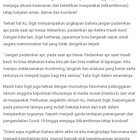
menjaga situasi keamanan dan ketertiban masyarakat (sitkamtibmas)
tetap berjalan aman, damai dan kondusif.
Terkait hal itu, Sigit menyampaikan ungkapan bahwa jangan padamkan
api pada saat api besar. Melainkan, padamkan api ketika masih kecil.
Dengan kata lain, Sigit berharap, jajarannya bisa bergerak cepat untuk
segera meminimalisir hal yang tidak diinginkan terjadi.
"Jangan padamkan api, pada saat api besar. Padamkan api saat masih
kecil. Ini bisa dilakukan kalau kita jeli dan bisa melihat di lapangan. Kita
mampu melaksanakan monitoring, langkah dan evaluasi yang benar serta
tentunya ini menjadi tugas bagi kita semua," kata Sigit dalam amanatnya.
Masih kata Sigit juga terkait dengan munculnya fenomena pelanggaran
oknum anggota kepolisian khususnya di media sosial (medsos) dan viral
di masyarakat. Perbuatan segelintir oknum itu, menurut Sigit, berpengaruh
pada personel lainnya yang sudah bekerja keras dan baik dalam
menjalankan tugasnya. Seperti menjadi garda terdepan penanganan dan
pengendalian Covid-19 hingga menjaga Sitkamtibmas tetap kondusif.
"Disini saya ingatkan bahwa akhir-akhir ini kita menghadapi fenomena dan
menjadi keprihatinan kita, muncul banyak viral penyimpangan anggota.