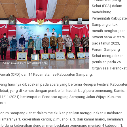
Sehat (FSS) dalam
mendukung
Pemerintah Kabupate
Sampang untuk
meraih penghargaan
Swasti saba wistara
pada tahun 2023,
Forum Sampang
Sehat mengadakan
penilaian pada 25
Organisasi Perangkat
Daerah (OPD) dan 14 Kecamatan se Kabupaten Sampang.
yang hasilnya dibacakan pada acara yang bertema Resepsi Festival Kabupate
Hebat, yang di kemas dengan pemberian hadiah bagi para pemenang, Kamis.
(11/11/2021) bertempat di Pendopo agung Sampang Jalan Wijaya Kusuma
o.1.
Forum Sampang Sehat dalam melakukan penilain menggunakan 3 indikator
iantaranya 1. kebersihan kantor, 2. musholla, 3. dan kamar mandi, semuanya
dibidang kebersihan dengan membedakan pemenang menjadi 4 kategori, 1.