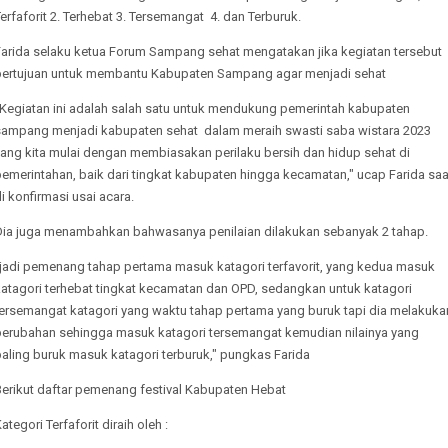
erfaforit 2. Terhebat 3. Tersemangat 4. dan Terburuk.
Farida selaku ketua Forum Sampang sehat mengatakan jika kegiatan tersebut
bertujuan untuk membantu Kabupaten Sampang agar menjadi sehat
"Kegiatan ini adalah salah satu untuk mendukung pemerintah kabupaten
sampang menjadi kabupaten sehat dalam meraih swasti saba wistara 2023
yang kita mulai dengan membiasakan perilaku bersih dan hidup sehat di
emerintahan, baik dari tingkat kabupaten hingga kecamatan," ucap Farida saa
i konfirmasi usai acara.
Dia juga menambahkan bahwasanya penilaian dilakukan sebanyak 2 tahap.
"jadi pemenang tahap pertama masuk katagori terfavorit, yang kedua masuk
katagori terhebat tingkat kecamatan dan OPD, sedangkan untuk katagori
tersemangat katagori yang waktu tahap pertama yang buruk tapi dia melakuka
perubahan sehingga masuk katagori tersemangat kemudian nilainya yang
aling buruk masuk katagori terburuk," pungkas Farida
Berikut daftar pemenang festival Kabupaten Hebat
ategori Terfaforit diraih oleh :