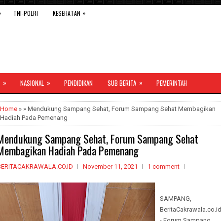
»
»
TNI-POLRI
KESEHATAN
»
»
»
NASIONAL
PENDIDIKAN
SUB BERITA
PEMERINTAH
Home
» » Mendukung Sampang Sehat, Forum Sampang Sehat Membagikan
Hadiah Pada Pemenang
Mendukung Sampang Sehat, Forum Sampang Sehat
Membagikan Hadiah Pada Pemenang
BERITACAKRAWALA.CO.ID
November 11, 2021
1 comment
SAMPANG,
BeritaCakrawala.co.i
- Forum Sampang