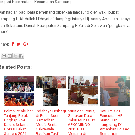
Tingkat Kecamatan : Kecamatan Sampang
Dan hadiah bagi para pemenang diberikan langsung oleh wakil bupati
ampang H.Abdullah Hidayat di dampingi istrinya Hj. Vanny Abdullah Hidayat
dan Sekertaris Daerah Kabupaten Sampang H.Yuliadi Setiawan,"pungkasnya.
(S4M)
Share:
Related Posts:
Polres Pelabuhan
Indahnya Berbagi
Miris dan Ironis,
Satu Pelaku
Tanjung Perak
di Bulan Suci
Gunakan Data
Pencurian HP
Ungkap 254
Ramadhan,
Palsu Munaslub
Siang Hari
Kasus Selama
Media Berita
APKOMINDO
Langsung Di
Oprasi Pekat
Cakrawala
2015 Bisa
Amankan Polsek
Semeru 2021
Bagikan Takjil
Menang di
Semampir