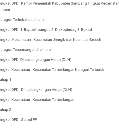
Tingkat OPD : Kantor Pemerintah Kabupaten Sampang Tingkat Kecamatan
omben
ategori Terhebat diraih oleh :
Tingkat OPD :1. Bappelitbangda 2. Diskopindag 3. Bpkad
Tingkat Kecamatan : Kecamatan Jrengik dan KecmatanSreseh
ategori Tersemangat diraih oleh :
Tingkat OPD :Dinas Lingkungan Hidup (DLH)
Tingkat Kecamatan : Kecamatan Tambelangan Kategori Terburuk
Tahap 1
Tingkat OPD : Dinas Lingkungan Hidup (DLH)
Tingkat Kecamatan : Kecamatan Tambelangan
Tahap 2
ingkat OPD : Satpol PP