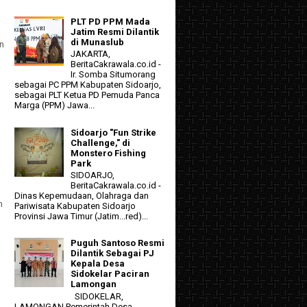
PLT PD PPM Mada
Jatim Resmi Dilantik
di Munaslub
n
JAKARTA,
BeritaCakrawala.co.id -
Ir. Somba Situmorang
sebagai PC PPM Kabupaten Sidoarjo,
sebagai PLT Ketua PD Pemuda Panca
Marga (PPM) Jawa...
Sidoarjo "Fun Strike
Challenge," di
Monstero Fishing
Park
SIDOARJO,
BeritaCakrawala.co.id -
Dinas Kepemudaan, Olahraga dan
n
Pariwisata Kabupaten Sidoarjo
Provinsi Jawa Timur (Jatim...red)...
Puguh Santoso Resmi
Dilantik Sebagai PJ
Kepala Desa
Sidokelar Paciran
Lamongan
SIDOKELAR,
LAMONGAN Pemerintah Desa