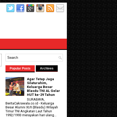
Popular Posts
Archives
Agar Tetap Jaga
Silaturahim,
Keluarga Besar
Blasdu TNI AL Gelar
HUT ke-29 Tahun
SURABAYA,
BeritaCakrawala.co.id - Keluarga
Besar Alumni XI/II (Blasdu) Wilayah
d
Timur TNI Angkatan Laut Tahun
1992/1993 merayakan hari ulang...