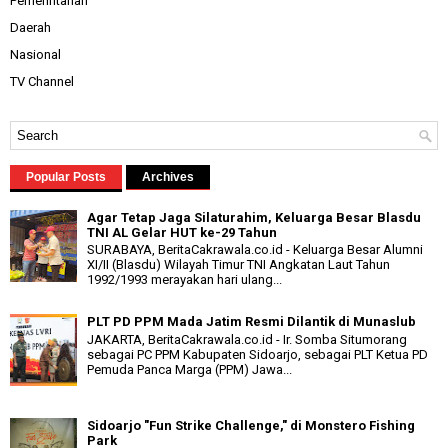
Pemerintahan
Daerah
Nasional
TV Channel
Popular Posts
Archives
Agar Tetap Jaga Silaturahim, Keluarga Besar Blasdu
TNI AL Gelar HUT ke-29 Tahun
SURABAYA, BeritaCakrawala.co.id - Keluarga Besar Alumni
XI/II (Blasdu) Wilayah Timur TNI Angkatan Laut Tahun
1992/1993 merayakan hari ulang...
PLT PD PPM Mada Jatim Resmi Dilantik di Munaslub
JAKARTA, BeritaCakrawala.co.id - Ir. Somba Situmorang
sebagai PC PPM Kabupaten Sidoarjo, sebagai PLT Ketua PD
Pemuda Panca Marga (PPM) Jawa...
Sidoarjo "Fun Strike Challenge," di Monstero Fishing
Park