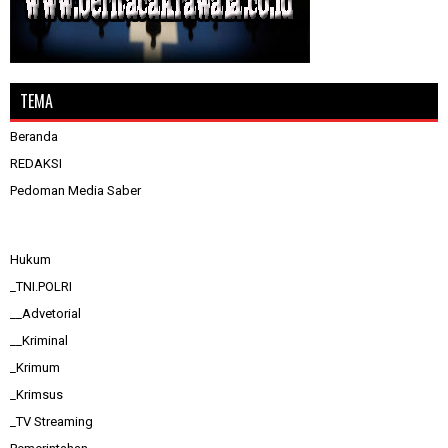
TEMA
Beranda
REDAKSI
Pedoman Media Saber
Hukum
_TNI.POLRI
__Advetorial
__Kriminal
_Krimum
_Krimsus
_TV Streaming