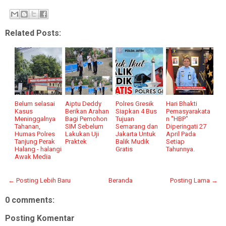
Related Posts:
Belum selasai
Aiptu Deddy
Polres Gresik
Hari Bhakti
Kasus
Berikan Arahan
Siapkan 4 Bus
Pemasyarakata
Meninggalnya
Bagi Pemohon
Tujuan
n "HBP"
Tahanan,
SIM Sebelum
Semarang dan
Diperingati 27
Humas Polres
Lakukan Uji
Jakarta Untuk
April Pada
Tanjung Perak
Praktek
Balik Mudik
Setiap
Halang - halangi
Gratis
Tahunnya.
Awak Media
← Posting Lebih Baru
Beranda
Posting Lama →
0 comments:
Posting Komentar