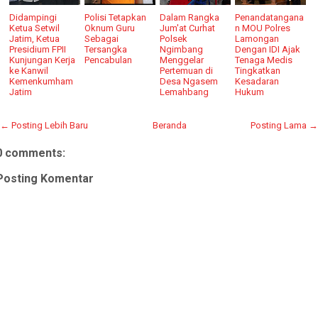
Didampingi
Polisi Tetapkan
Dalam Rangka
Penandatangana
Ketua Setwil
Oknum Guru
Jum'at Curhat
n MOU Polres
Jatim, Ketua
Sebagai
Polsek
Lamongan
Presidium FPII
Tersangka
Ngimbang
Dengan IDI Ajak
Kunjungan Kerja
Pencabulan
Menggelar
Tenaga Medis
ke Kanwil
Pertemuan di
Tingkatkan
Kemenkumham
Desa Ngasem
Kesadaran
Jatim
Lemahbang
Hukum
← Posting Lebih Baru
Beranda
Posting Lama →
0 comments:
Posting Komentar