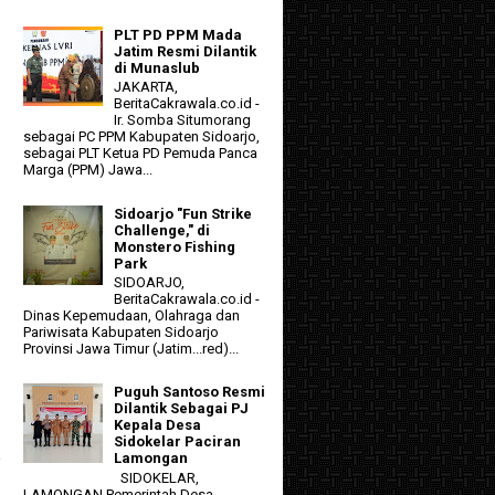
PLT PD PPM Mada
Jatim Resmi Dilantik
di Munaslub
JAKARTA,
BeritaCakrawala.co.id -
Ir. Somba Situmorang
sebagai PC PPM Kabupaten Sidoarjo,
sebagai PLT Ketua PD Pemuda Panca
Marga (PPM) Jawa...
Sidoarjo "Fun Strike
Challenge," di
Monstero Fishing
Park
SIDOARJO,
BeritaCakrawala.co.id -
Dinas Kepemudaan, Olahraga dan
Pariwisata Kabupaten Sidoarjo
Provinsi Jawa Timur (Jatim...red)...
Puguh Santoso Resmi
Dilantik Sebagai PJ
Kepala Desa
Sidokelar Paciran
k
Lamongan
SIDOKELAR,
LAMONGAN Pemerintah Desa