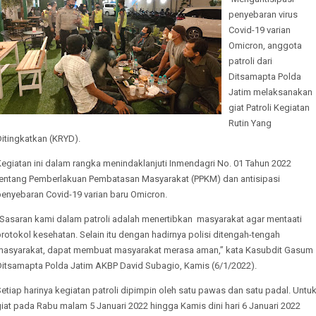
penyebaran virus
Covid-19 varian
Omicron, anggota
patroli dari
Ditsamapta Polda
Jatim melaksanakan
giat Patroli Kegiatan
Rutin Yang
Ditingkatkan (KRYD).
egiatan ini dalam rangka menindaklanjuti Inmendagri No. 01 Tahun 2022
tentang Pemberlakuan Pembatasan Masyarakat (PPKM) dan antisipasi
penyebaran Covid-19 varian baru Omicron.
“Sasaran kami dalam patroli adalah menertibkan masyarakat agar mentaati
rotokol kesehatan. Selain itu dengan hadirnya polisi ditengah-tengah
masyarakat, dapat membuat masyarakat merasa aman,” kata Kasubdit Gasum
Ditsamapta Polda Jatim AKBP David Subagio, Kamis (6/1/2022).
etiap harinya kegiatan patroli dipimpin oleh satu pawas dan satu padal. Untu
iat pada Rabu malam 5 Januari 2022 hingga Kamis dini hari 6 Januari 2022