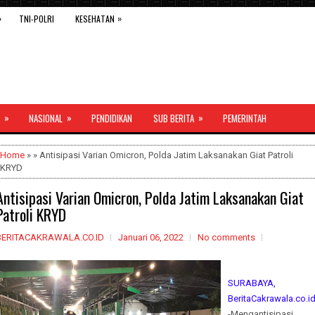
»
»
TNI-POLRI
KESEHATAN
»
»
»
NASIONAL
PENDIDIKAN
SUB BERITA
PEMERINTAH
Home
» » Antisipasi Varian Omicron, Polda Jatim Laksanakan Giat Patroli
KRYD
Antisipasi Varian Omicron, Polda Jatim Laksanakan Giat
Patroli KRYD
BERITACAKRAWALA.CO.ID
Januari 06, 2022
No comments
SURABAYA,
BeritaCakrawala.co.i
-Mengantisipasi