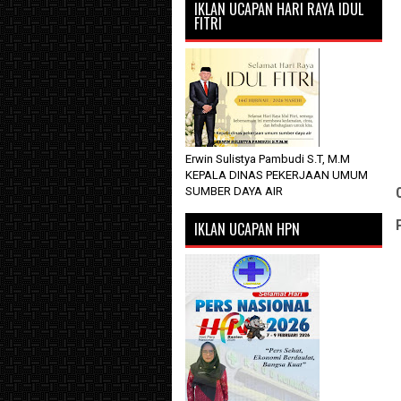
IKLAN UCAPAN HARI RAYA IDUL
FITRI
Erwin Sulistya Pambudi S.T, M.M
KEPALA DINAS PEKERJAAN UMUM
SUMBER DAYA AIR
IKLAN UCAPAN HPN