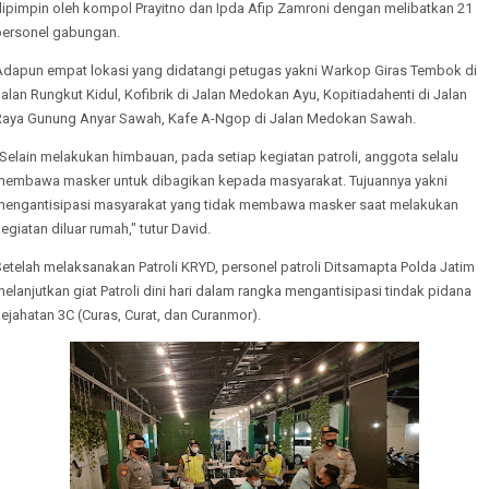
dipimpin oleh kompol Prayitno dan Ipda Afip Zamroni dengan melibatkan 21
personel gabungan.
Adapun empat lokasi yang didatangi petugas yakni Warkop Giras Tembok di
alan Rungkut Kidul, Kofibrik di Jalan Medokan Ayu, Kopitiadahenti di Jalan
Raya Gunung Anyar Sawah, Kafe A-Ngop di Jalan Medokan Sawah.
Selain melakukan himbauan, pada setiap kegiatan patroli, anggota selalu
membawa masker untuk dibagikan kepada masyarakat. Tujuannya yakni
mengantisipasi masyarakat yang tidak membawa masker saat melakukan
egiatan diluar rumah," tutur David.
etelah melaksanakan Patroli KRYD, personel patroli Ditsamapta Polda Jatim
elanjutkan giat Patroli dini hari dalam rangka mengantisipasi tindak pidana
ejahatan 3C (Curas, Curat, dan Curanmor).