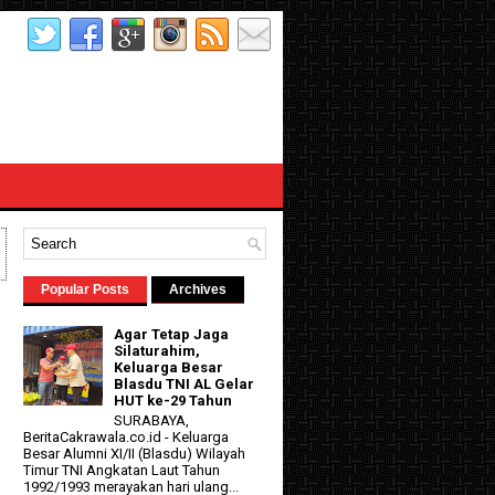
Popular Posts
Archives
Agar Tetap Jaga
Silaturahim,
Keluarga Besar
Blasdu TNI AL Gelar
HUT ke-29 Tahun
SURABAYA,
BeritaCakrawala.co.id - Keluarga
Besar Alumni XI/II (Blasdu) Wilayah
d
Timur TNI Angkatan Laut Tahun
1992/1993 merayakan hari ulang...