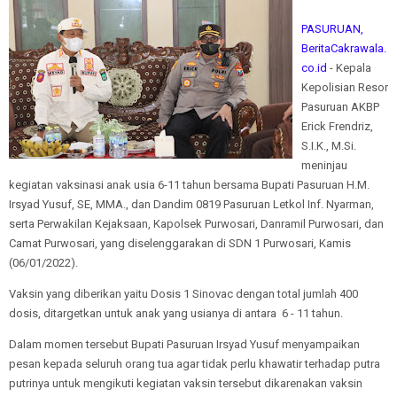
PASURUAN,
BeritaCakrawala.
co.id
- Kepala
Kepolisian Resor
Pasuruan AKBP
Erick Frendriz,
S.I.K., M.Si.
meninjau
kegiatan vaksinasi anak usia 6-11 tahun bersama Bupati Pasuruan H.M.
Irsyad Yusuf, SE, MMA., dan Dandim 0819 Pasuruan Letkol Inf. Nyarman,
serta Perwakilan Kejaksaan, Kapolsek Purwosari, Danramil Purwosari, dan
Camat Purwosari, yang diselenggarakan di SDN 1 Purwosari, Kamis
(06/01/2022).
Vaksin yang diberikan yaitu Dosis 1 Sinovac dengan total jumlah 400
dosis, ditargetkan untuk anak yang usianya di antara 6 - 11 tahun.
Dalam momen tersebut Bupati Pasuruan Irsyad Yusuf menyampaikan
pesan kepada seluruh orang tua agar tidak perlu khawatir terhadap putra
putrinya untuk mengikuti kegiatan vaksin tersebut dikarenakan vaksin