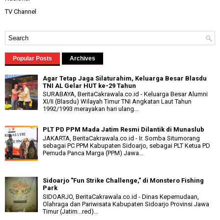
TV Channel
Popular Posts
Archives
Agar Tetap Jaga Silaturahim, Keluarga Besar Blasdu
TNI AL Gelar HUT ke-29 Tahun
SURABAYA, BeritaCakrawala.co.id - Keluarga Besar Alumni
XI/II (Blasdu) Wilayah Timur TNI Angkatan Laut Tahun
1992/1993 merayakan hari ulang...
PLT PD PPM Mada Jatim Resmi Dilantik di Munaslub
JAKARTA, BeritaCakrawala.co.id - Ir. Somba Situmorang
sebagai PC PPM Kabupaten Sidoarjo, sebagai PLT Ketua PD
Pemuda Panca Marga (PPM) Jawa...
Sidoarjo "Fun Strike Challenge," di Monstero Fishing
Park
SIDOARJO, BeritaCakrawala.co.id - Dinas Kepemudaan,
Olahraga dan Pariwisata Kabupaten Sidoarjo Provinsi Jawa
Timur (Jatim...red)...