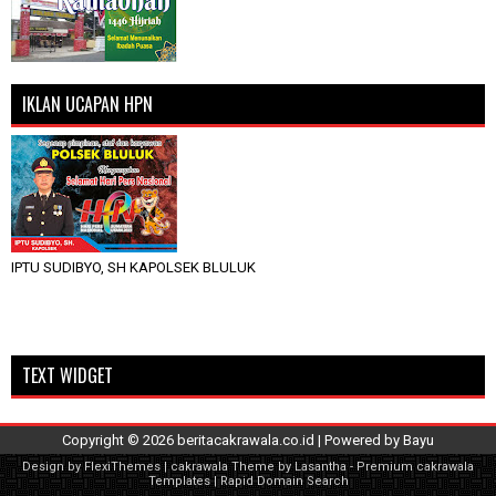
IKLAN UCAPAN HPN
IPTU SUDIBYO, SH KAPOLSEK BLULUK
TEXT WIDGET
Copyright ©
2026
beritacakrawala.co.id
| Powered by
Bayu
Design by
FlexiThemes
| cakrawala Theme by
Lasantha
-
Premium cakrawala
Templates
|
Rapid Domain Search