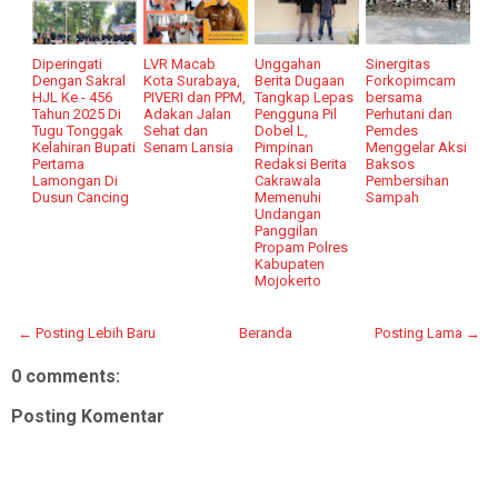
Diperingati
LVR Macab
Unggahan
Sinergitas
Dengan Sakral
Kota Surabaya,
Berita Dugaan
Forkopimcam
HJL Ke - 456
PIVERI dan PPM,
Tangkap Lepas
bersama
Tahun 2025 Di
Adakan Jalan
Pengguna Pil
Perhutani dan
Tugu Tonggak
Sehat dan
Dobel L,
Pemdes
Kelahiran Bupati
Senam Lansia
Pimpinan
Menggelar Aksi
Pertama
Redaksi Berita
Baksos
Lamongan Di
Cakrawala
Pembersihan
Dusun Cancing
Memenuhi
Sampah
Undangan
Panggilan
Propam Polres
Kabupaten
Mojokerto
← Posting Lebih Baru
Beranda
Posting Lama →
0 comments:
Posting Komentar