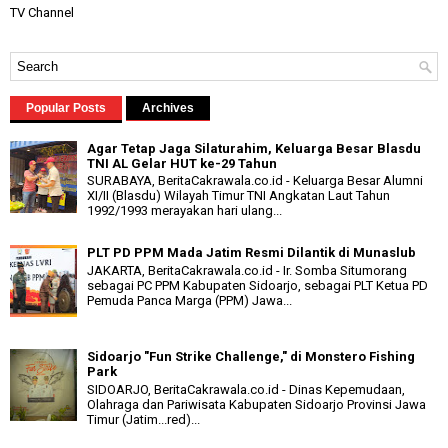
TV Channel
Popular Posts
Archives
Agar Tetap Jaga Silaturahim, Keluarga Besar Blasdu
TNI AL Gelar HUT ke-29 Tahun
SURABAYA, BeritaCakrawala.co.id - Keluarga Besar Alumni
XI/II (Blasdu) Wilayah Timur TNI Angkatan Laut Tahun
1992/1993 merayakan hari ulang...
PLT PD PPM Mada Jatim Resmi Dilantik di Munaslub
JAKARTA, BeritaCakrawala.co.id - Ir. Somba Situmorang
sebagai PC PPM Kabupaten Sidoarjo, sebagai PLT Ketua PD
Pemuda Panca Marga (PPM) Jawa...
Sidoarjo "Fun Strike Challenge," di Monstero Fishing
Park
SIDOARJO, BeritaCakrawala.co.id - Dinas Kepemudaan,
Olahraga dan Pariwisata Kabupaten Sidoarjo Provinsi Jawa
Timur (Jatim...red)...