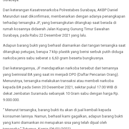
Dari keterangan Kasatresnarkoba Polrestabes Surabaya, AKBP Daniel
Marunduri saat dikonfirmasi, membenarkan dengan adanya penangkapan
terhadap tersangka JF, yang bersangkutan ditangkap saat berada di
rumah kosannya didaerah Jalan Kupang Gunung Timur Sawahan
Surabaya, pada Rabu 22 Desember 2021 yang lalu.
Adapun barang bukti yang berhasil diamankan dari tangan tersangka saat
ditangkap petugas, berupa 7 klip plastik yang berisi serbuk putih diduga
narkoba jenis sabu seberat ± 6,63 gram beserta bungkusnya.
Dari keterangannya, JF mendapatkan narkoba tersebut dari temannya
yang berinisial BA yang saat ini menjadi DPO (Daftar Pencarian Orang).
Menurutnya, tersangka melakukan transaksi atau membeli narkoba
kepada BA pada Senin 20 Desember 2021, sekitar pukul 17.00 WIB di
dekat Jembatan Suramadu sebanyak 10 Gram sabu dengan harga Rp.
9.000.000.
“ Menurut tersangka, barang bukti itu akan di jual kembali kepada
konsumen lainnya. Namun, berhasil kami gagalkan, adapun barang bukti
yang kami diamankan ini merupakan sisa yang telah dijual oleh
tersangka,” Tuturnya, Kamis (06/01/2022).