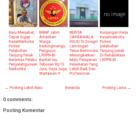
Baru Menjabat,
BNNP Jatim
BERITA
Kunjungan Kerja
Cepat Sigap
Amankan
CAKRAWALA
Kasatnarkoba
KasatNarkoba
Warga
RSUD Dr.Soegiri
Polres
Polres
Kedungmangu,
Lamongan
pelabuhan
Pelabuhan
Pengurus
Terus Berinovasi
Tanjung perak
Tanjung Perak
LRPPN-BI
Meningkatkan
Di Rehabilitasi
Berantas Pelaku
Bantah Isu
Mutu Pelayanan
LRPPN-BI
Penyalahgunaan
Tebusan Rp15
Kesehatan Yang
Narkotika
Juta, Saya Juga
Lebih Baik Dan
Wartawan !!!
Profesional
← Posting Lebih Baru
Beranda
Posting Lama →
0 comments:
Posting Komentar