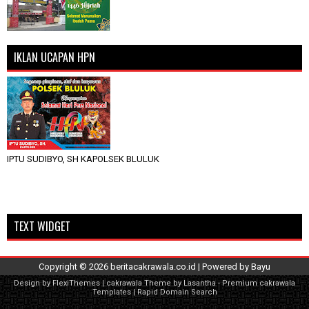
IKLAN UCAPAN HPN
IPTU SUDIBYO, SH KAPOLSEK BLULUK
TEXT WIDGET
Copyright ©
2026
beritacakrawala.co.id
| Powered by
Bayu
Design by
FlexiThemes
| cakrawala Theme by
Lasantha
-
Premium cakrawala
Templates
|
Rapid Domain Search