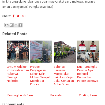
ini kita urug ulang lobangnya agar masyarakat yang melewati merasa
aman dan nyaman," Pungkasnya.(BDI)
Share:
Related Posts:
GMDM Adakan
Proses
Babinsa
Dua Tersangka
Konsolidasi dan
Penyegelan
Bersama
Pencuri Ayam
Rakorwil,
Lahan Milik
Masyarakat
Berhasil
Perangi
Muhaji Sempat
Lakukan Kerja
Diamankan
Narkoba
Mendapat
Bakti Cor Jalan
Polsek Benowo
Protes
Antar Dusun
← Posting Lebih Baru
Beranda
Posting Lama →
0 comments: