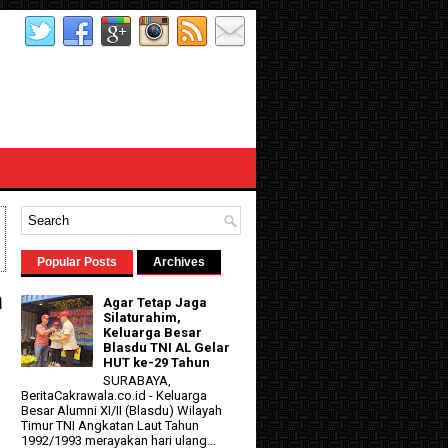
Popular Posts
Archives
a
Agar Tetap Jaga
Silaturahim,
Keluarga Besar
Blasdu TNI AL Gelar
HUT ke-29 Tahun
SURABAYA,
BeritaCakrawala.co.id - Keluarga
Besar Alumni XI/II (Blasdu) Wilayah
Timur TNI Angkatan Laut Tahun
1992/1993 merayakan hari ulang...