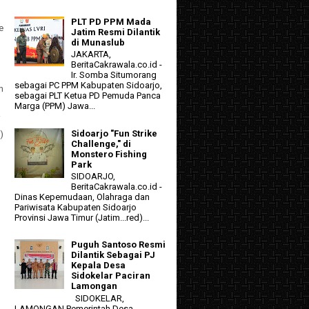
d
PLT PD PPM Mada
e
Jatim Resmi Dilantik
di Munaslub
JAKARTA,
BeritaCakrawala.co.id -
Ir. Somba Situmorang
sebagai PC PPM Kabupaten Sidoarjo,
n
sebagai PLT Ketua PD Pemuda Panca
Marga (PPM) Jawa...
i
Sidoarjo "Fun Strike
)
Challenge," di
Monstero Fishing
Park
SIDOARJO,
BeritaCakrawala.co.id -
Dinas Kepemudaan, Olahraga dan
Pariwisata Kabupaten Sidoarjo
Provinsi Jawa Timur (Jatim...red)...
Puguh Santoso Resmi
Dilantik Sebagai PJ
Kepala Desa
Sidokelar Paciran
Lamongan
SIDOKELAR,
LAMONGAN Pemerintah Desa