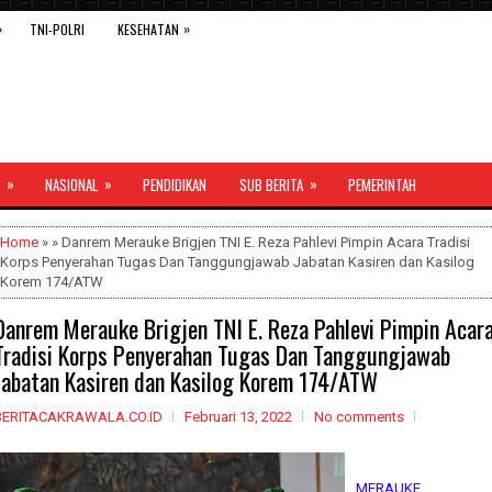
»
»
TNI-POLRI
KESEHATAN
»
»
»
NASIONAL
PENDIDIKAN
SUB BERITA
PEMERINTAH
Home
» » Danrem Merauke Brigjen TNI E. Reza Pahlevi Pimpin Acara Tradisi
Korps Penyerahan Tugas Dan Tanggungjawab Jabatan Kasiren dan Kasilog
Korem 174/ATW
Danrem Merauke Brigjen TNI E. Reza Pahlevi Pimpin Acar
Tradisi Korps Penyerahan Tugas Dan Tanggungjawab
Jabatan Kasiren dan Kasilog Korem 174/ATW
BERITACAKRAWALA.CO.ID
Februari 13, 2022
No comments
MERAUKE,