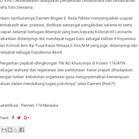
PD XVII/ Cenderawasih dilanjutkan penyerahan cinderamata dan ramahtamah
erta foto bersama.
Dalam sambutannya Danrem Brigjen E. Reza Pahlevi menyampaikan ucapan
erimakasih atas prestasi, dedikasi semangat pengabdian selama ini serta
ucapan selamat bertugas ditempat yang baru kepada Kolonel Inf Leonardo
ebastian didampingi istri mendapat tugas baru sebagai Irutben It Kopassus
dan Kolonel Arm Ayi Yosa Karya Winaya,S.Sos,M.M yang juga didampingi istri
menjabat sebagai Dandenma Akmil.
“Pergantian pejabat dilingkungan TNI AD khususnya di Korem 174/ATW
ebagai realisasi dari regenerasi dan pembinaan karier prajurit dihadapkan
dengan tuntan kebutuhan organisasi guna mengoptimalkan kemampuan
satuan dalam mendukung tugas pokoknya,” jelas Danrem.(Red/*)
Autentikasi : Penrem 174 Merauke
Share: