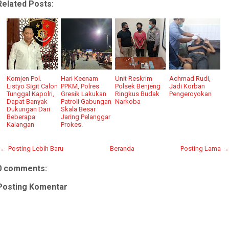
Related Posts:
Komjen Pol.
Hari Keenam
Unit Reskrim
Achmad Rudi,
Listyo Sigit Calon
PPKM, Polres
Polsek Benjeng
Jadi Korban
Tunggal Kapolri,
Gresik Lakukan
Ringkus Budak
Pengeroyokan
Dapat Banyak
Patroli Gabungan
Narkoba
Dukungan Dari
Skala Besar
Beberapa
Jaring Pelanggar
Kalangan
Prokes.
← Posting Lebih Baru
Beranda
Posting Lama →
0 comments:
Posting Komentar