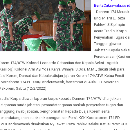
BeritaCakrawala.co i
- Danrem 174 Merauk
Brigjen TNI E. Reza
Pahlevi, S.E pimpin
acara Tradisi Korps
Penyerahan Tugas da
Tanggungjawab
Jabatan Kepala Seks
Perencanaan (Kasiren
Korem 174/ATW Kolonel Leonardo Sebastian dan Kepala Seksi Logistik
Kasilog) Kolonel Arm Ayi Yosa Karya Winaya, S.Sos, M.M ., diikuti oleh para
Kasi Korem, Dansat dan Kabalakdisjan jajaran Korem 174/ATW, Ketua Persit
Koorcabrem 174 PD XVII/Cenderawasih, bertempat di Aula L.B. Moerdani
Makorem, Sabtu (12/2/2022).
Tradisi Korps diawali laporan korps kepada Danrem 174/ATW dilanjutkan
pelepasan tanda jabatan, penandatanganan naskah penyerahan tugas dan
tanggungjawab jabatan, penghormatan kepada Duaja Korem serta
penandatanganan naskah kepengurusan Persit KCK Koorcabrem 174 PD
VII/Cenderawasih disaksikan Ny. Iswati Reza Pahlevi selaku Ketua Persit KCK