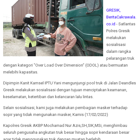
GRESIK,
BeritaCakrawala.
co.id
- Satlantas
Polres Gresik
melakukan
sosialisasi
dalam rangka
pelarangan truk
dengan kategori "Over Load Over Dimension" (ODOL) atau bermuatan
melebihi kapasitas.
Dipimpin Kanit Kamsel IPTU Yani mengunjungi pool truk di Jalan Deandles
Gresik melakukan sosialisasi dengan tujuan menciptakan keamanan,
keselamatan, ketertiban dan kelancaran lalu lintas.
Selain sosialisasi, kami juga melakukan pembagian masker terhadap
sopir yang tidak mengunakan masker, Kamis (17/02/2022)
Kapolres Gresik AKBP Mochamad Nur Azis,SH,SIK,MSi, menghimbau
seluruh pengusaha angkutan truk besar hingga sopir kendaraan besar
agar tidak menggunakan truk dengan muatan berlebih.