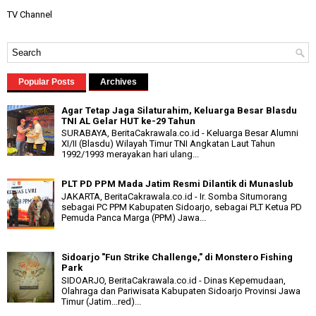
TV Channel
Popular Posts
Archives
Agar Tetap Jaga Silaturahim, Keluarga Besar Blasdu
TNI AL Gelar HUT ke-29 Tahun
SURABAYA, BeritaCakrawala.co.id - Keluarga Besar Alumni
XI/II (Blasdu) Wilayah Timur TNI Angkatan Laut Tahun
1992/1993 merayakan hari ulang...
PLT PD PPM Mada Jatim Resmi Dilantik di Munaslub
JAKARTA, BeritaCakrawala.co.id - Ir. Somba Situmorang
sebagai PC PPM Kabupaten Sidoarjo, sebagai PLT Ketua PD
Pemuda Panca Marga (PPM) Jawa...
Sidoarjo "Fun Strike Challenge," di Monstero Fishing
Park
SIDOARJO, BeritaCakrawala.co.id - Dinas Kepemudaan,
Olahraga dan Pariwisata Kabupaten Sidoarjo Provinsi Jawa
Timur (Jatim...red)...