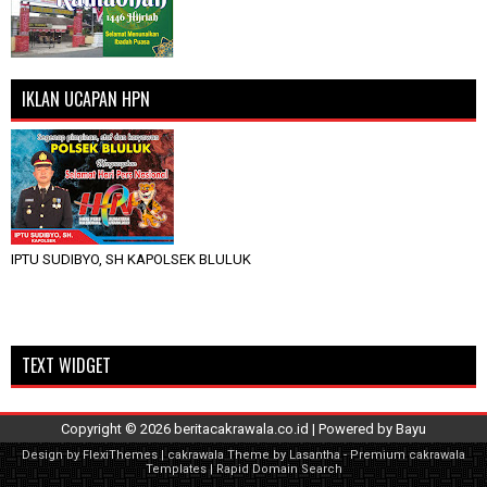
IKLAN UCAPAN HPN
IPTU SUDIBYO, SH KAPOLSEK BLULUK
TEXT WIDGET
Copyright ©
2026
beritacakrawala.co.id
| Powered by
Bayu
Design by
FlexiThemes
| cakrawala Theme by
Lasantha
-
Premium cakrawala
Templates
|
Rapid Domain Search