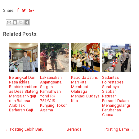
Share:
Related Posts:
Berangkat Dari
Laksanakan
Kapolda Jatim.
Satlantas
Rasa Ikhlas,
Anjangsana,
Mari Kita
Polrestabes
Bhabinkamtibm
Satgas
Membuat
Surabaya
as Desa Slateng
Pamrahwan
Olahraga
Siapkan
Mengajar Ngaji
Yonif RK
Menjadi Budaya
Ratusan
dan Bahasa
751/VJS
Kita
Personil Dalam
Arab Tak
Kunjungi Tokoh
Menanggulangi
Berharap Gaji
Agama
Perubahan
Cuaca
← Posting Lebih Baru
Beranda
Posting Lama →