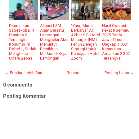
Diamankan
Aliansi LSM
"Yang Muda
Hasil Operasi
Satreskoba, 4
Alam Bersatu
Berkarya" Ali
Pekat II Semeru
Diantara 6
Lamongan
Akbar S.E, Hotel
2025 Polda
Tersangka
Menggelar Aksi
Manager (HM)
Jawa Timur
Kosumsi Pil
Menuntut
Penuh Dengan
Ungkap 1.863
Dobel L, Sudah
Bersihkan
Strategi Untuk
Kasus dan
Menghirup
Markus di Kejari
Kemajuan Hotel
Amankan 2.307
Udara Bebas.
Lamongan
Zoom
Tersangka
← Posting Lebih Baru
Beranda
Posting Lama →
0 comments:
Posting Komentar