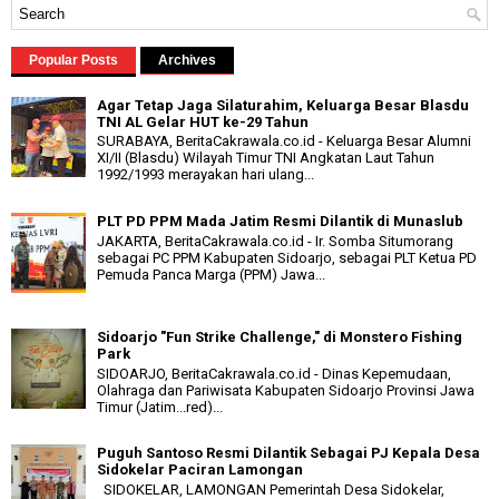
Popular Posts
Archives
Agar Tetap Jaga Silaturahim, Keluarga Besar Blasdu
TNI AL Gelar HUT ke-29 Tahun
SURABAYA, BeritaCakrawala.co.id - Keluarga Besar Alumni
XI/II (Blasdu) Wilayah Timur TNI Angkatan Laut Tahun
1992/1993 merayakan hari ulang...
PLT PD PPM Mada Jatim Resmi Dilantik di Munaslub
JAKARTA, BeritaCakrawala.co.id - Ir. Somba Situmorang
sebagai PC PPM Kabupaten Sidoarjo, sebagai PLT Ketua PD
Pemuda Panca Marga (PPM) Jawa...
Sidoarjo "Fun Strike Challenge," di Monstero Fishing
Park
SIDOARJO, BeritaCakrawala.co.id - Dinas Kepemudaan,
Olahraga dan Pariwisata Kabupaten Sidoarjo Provinsi Jawa
Timur (Jatim...red)...
Puguh Santoso Resmi Dilantik Sebagai PJ Kepala Desa
Sidokelar Paciran Lamongan
SIDOKELAR, LAMONGAN Pemerintah Desa Sidokelar,