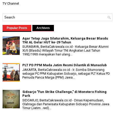
TV Channel
Popular Posts
Archives
Agar Tetap Jaga Silaturahim, Keluarga Besar Blasdu
TNI AL Gelar HUT ke-29 Tahun
SURABAYA, BeritaCakrawala.co.id - Keluarga Besar Alumni
XI/II (Blasdu) Wilayah Timur TNI Angkatan Laut Tahun
1992/1993 merayakan hari ulang...
PLT PD PPM Mada Jatim Resmi Dilantik di Munaslub
JAKARTA, BeritaCakrawala.co.id - Ir. Somba Situmorang
sebagai PC PPM Kabupaten Sidoarjo, sebagai PLT Ketua PD
Pemuda Panca Marga (PPM) Jawa...
Sidoarjo "Fun Strike Challenge," di Monstero Fishing
Park
SIDOARJO, BeritaCakrawala.co.id - Dinas Kepemudaan,
Olahraga dan Pariwisata Kabupaten Sidoarjo Provinsi Jawa
Timur (Jatim...red)...