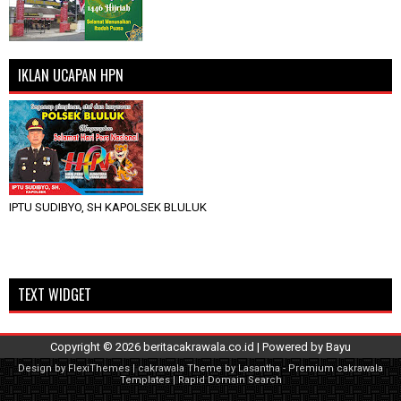
IKLAN UCAPAN HPN
IPTU SUDIBYO, SH KAPOLSEK BLULUK
TEXT WIDGET
Copyright ©
2026
beritacakrawala.co.id
| Powered by
Bayu
Design by
FlexiThemes
| cakrawala Theme by
Lasantha
-
Premium cakrawala
Templates
|
Rapid Domain Search