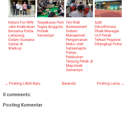
Ketum For-WIN
Tasyakuran Purn
Tim Risk
Sulit
Jalin Keakraban
Tugas Anggota
Assessment
Dikonfirmasi,
Bersama Polda
Polsek
Sistem
Pihak Manager
Lampung,
Semampir
Manajemen
ULP Perak
Dalam Suasana
Pengamanan
Terkait Pegawai
Santai di
Mako oleh
Ditangkap Polisi
Warkop
Satsamapta
Polres
Pelabuhan
Tanjung Perak di
Mapolsek
Semampir
← Posting Lebih Baru
Beranda
Posting Lama →
0 comments:
Posting Komentar