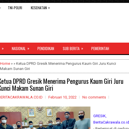
»
»
TNI-POLRI
KESEHATAN
»
»
»
NASIONAL
PENDIDIKAN
SUB BERITA
PEMERINTAH
Home
» » Ketua DPRD Gresik Menerima Pengurus Kaum Giri Juru Kunci
Makam Sunan Giri
Ketua DPRD Gresik Menerima Pengurus Kaum Giri Juru
Kunci Makam Sunan Giri
BERITACAKRAWALA.CO.ID
Februari 10, 2022
No comments
GRESIK,
BeritaCakrawala.co.i
- Bertempat di gedun