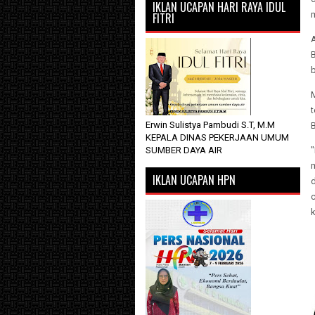
IKLAN UCAPAN HARI RAYA IDUL
FITRI
B
M
t
Erwin Sulistya Pambudi S.T, M.M
KEPALA DINAS PEKERJAAN UMUM
SUMBER DAYA AIR
"
IKLAN UCAPAN HPN