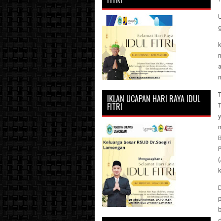
U
g
k
a
IKLAN UCAPAN HARI RAYA IDUL
FITRI
(
D