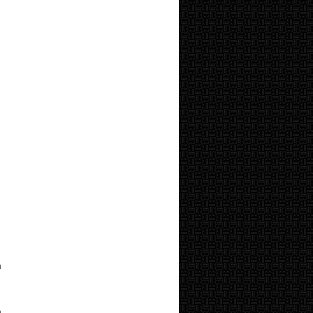
m
n
n