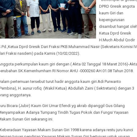
DPRD Gresik angota
kaum Giri dan
kepengurusan
disambut hangat ole
Ketua Dprd Gresik
H.Much Abdul Qodir
.Pd.,Ketua Dprd Gresik Dari Fraksi PKB.Muhammad Nasir (Sekretaris Komisi IV
dari Fraksi nasdem) pada Kamis (10/02/2022).
Anggota perkumpulan kaum giri dengan ( Akta 02 Tanggal 18 Maret 2016)-Akt
perubahan SK.Kemenhumham RI Nomor AHU -0000260 AH.01.08 Tahun 2018.
alam pertemuan tersebut turut hadir anggota kaum giri:Adi Purwanto
Pembina), H. aunur rofiq (Wakil Ketua) Abdullah Zaini ( Sektretaris) dengan 3
orang anggotanya.
uru Bicara (Jubir) Kaum Giri Umar Efendi yg akrab dipanggil Gus Gilang
Menyampaikan Adanya Tumpang Tindih Tugas Pokok dan Fungsi Yayasan
Makam Sunan Giri sekarang ini.
"Keberadaan Yayasan Makam Sunan Giri 1998 karena adanya restu juru kunci
dengan tujuan pendirian Yayasan Makam Sunan Giri bertujuan untuk urusan