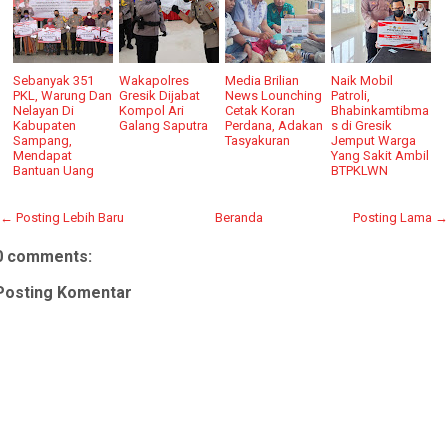
Sebanyak 351
Wakapolres
Media Brilian
Naik Mobil
PKL, Warung Dan
Gresik Dijabat
News Lounching
Patroli,
Nelayan Di
Kompol Ari
Cetak Koran
Bhabinkamtibma
Kabupaten
Galang Saputra
Perdana, Adakan
s di Gresik
Sampang,
Tasyakuran
Jemput Warga
Mendapat
Yang Sakit Ambil
Bantuan Uang
BTPKLWN
← Posting Lebih Baru
Beranda
Posting Lama →
0 comments:
Posting Komentar