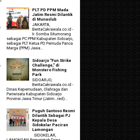
PLT PD PPM Mada
Jatim Resmi Dilantik
di Munaslub
JAKARTA,
h
BeritaCakrawala.co.id -
Ir. Somba Situmorang
sebagai PC PPM Kabupaten Sidoarjo,
sebagai PLT Ketua PD Pemuda Panca
Marga (PPM) Jawa...
Sidoarjo "Fun Strike
Challenge," di
a
Monstero Fishing
Park
SIDOARJO,
BeritaCakrawala.co.id -
Dinas Kepemudaan, Olahraga dan
Pariwisata Kabupaten Sidoarjo
Provinsi Jawa Timur (Jatim...red)...
Puguh Santoso Resmi
Dilantik Sebagai PJ
Kepala Desa
Sidokelar Paciran
Lamongan
SIDOKELAR,
LAMONGAN Pemerintah Desa