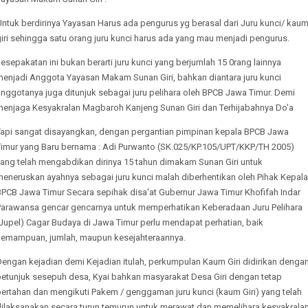
ntuk berdirinya Yayasan Harus ada pengurus yg berasal dari Juru kunci/ kau
iri sehingga satu orang juru kunci harus ada yang mau menjadi pengurus.
esepakatan ini bukan berarti juru kunci yang berjumlah 15 0rang lainnya
menjadi Anggota Yayasan Makam Sunan Giri, bahkan diantara juru kunci
nggotanya juga ditunjuk sebagai juru pelihara oleh BPCB Jawa Timur. Demi
menjaga Kesyakralan Magbaroh Kanjeng Sunan Giri dan Terhijabahnya Do'a
Tapi sangat disayangkan, dengan pergantian pimpinan kepala BPCB Jawa
Timur yang Baru bernama : Adi Purwanto (SK.025/KP.105/UPT/KKP/TH 2005)
yang telah mengabdikan dirinya 15 tahun dimakam Sunan Giri untuk
meneruskan ayahnya sebagai juru kunci malah diberhentikan oleh Pihak Kepala
BPCB Jawa Timur Secara sepihak disa'at Gubernur Jawa Timur Khofifah Indar
Parawansa gencar gencarnya untuk memperhatikan Keberadaan Juru Pelihara
Jupel) Cagar Budaya di Jawa Timur perlu mendapat perhatian, baik
kemampuan, jumlah, maupun kesejahteraannya.
engan kejadian demi Kejadian itulah, perkumpulan Kaum Giri didirikan denga
petunjuk sesepuh desa, Kyai bahkan masyarakat Desa Giri dengan tetap
bertahan dan mengikuti Pakem / genggaman juru kunci (kaum Giri) yang telah
dilaksanakan secara turun temurun untuk merawat dan memelihara kesyakrala