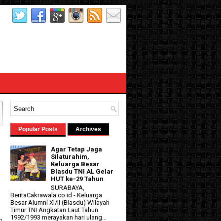
Popular Posts
Archives
Agar Tetap Jaga
Silaturahim,
Keluarga Besar
Blasdu TNI AL Gelar
HUT ke-29 Tahun
SURABAYA,
BeritaCakrawala.co.id - Keluarga
Besar Alumni XI/II (Blasdu) Wilayah
d
Timur TNI Angkatan Laut Tahun
1992/1993 merayakan hari ulang...
g