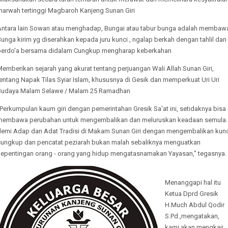
marwah tertinggi Magbaroh Kanjeng Sunan Giri
Antara lain Sowan atau menghadap, Bungai atau tabur bunga adalah membaw
unga kirim yg diserahkan kepada juru kunci , ngalap berkah dengan tahlil dan
berdo'a bersama didalam Cungkup mengharap keberkahan
emberikan sejarah yang akurat tentang perjuangan Wali Allah Sunan Giri,
entang Napak Tilas Syiar Islam, khususnya di Gesik dan memperkuat Uri Uri
Budaya Malam Selawe / Malam 25 Ramadhan
Perkumpulan kaum giri dengan pemerintahan Gresik Sa'at ini, setidaknya bisa
membawa perubahan untuk mengembalikan dan meluruskan keadaan semula.
demi Adap dan Adat Tradisi di Makam Sunan Giri dengan mengembalikan kunc
cungkup dan pencatat peziarah bukan malah sebaliknya menguatkan
kepentingan orang - orang yang hidup mengatasnamakan Yayasan," tegasnya.
Menanggapi hal itu
Ketua Dprd Gresik
H.Much Abdul Qodir
S.Pd.,mengatakan,
kami akan mengkaji