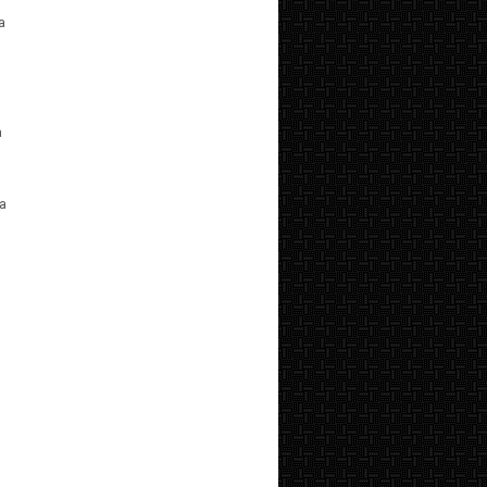
a
a
n
a