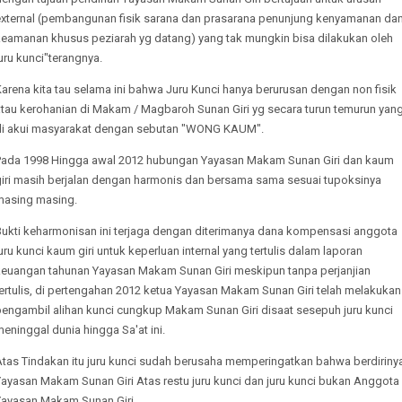
external (pembangunan fisik sarana dan prasarana penunjung kenyamanan da
keamanan khusus peziarah yg datang) yang tak mungkin bisa dilakukan oleh
uru kunci"terangnya.
arena kita tau selama ini bahwa Juru Kunci hanya berurusan dengan non fisik
atau kerohanian di Makam / Magbaroh Sunan Giri yg secara turun temurun yan
di akui masyarakat dengan sebutan "WONG KAUM".
Pada 1998 Hingga awal 2012 hubungan Yayasan Makam Sunan Giri dan kaum
giri masih berjalan dengan harmonis dan bersama sama sesuai tupoksinya
masing masing.
Bukti keharmonisan ini terjaga dengan diterimanya dana kompensasi anggota
uru kunci kaum giri untuk keperluan internal yang tertulis dalam laporan
keuangan tahunan Yayasan Makam Sunan Giri meskipun tanpa perjanjian
ertulis, di pertengahan 2012 ketua Yayasan Makam Sunan Giri telah melakukan
pengambil alihan kunci cungkup Makam Sunan Giri disaat sesepuh juru kunci
eninggal dunia hingga Sa'at ini.
Atas Tindakan itu juru kunci sudah berusaha memperingatkan bahwa berdiriny
Yayasan Makam Sunan Giri Atas restu juru kunci dan juru kunci bukan Anggota
Yayasan Makam Sunan Giri .