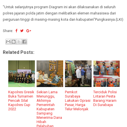
"Untuk selanjutnya program Diagram ini akan dilaksanakan di seluruh
polres jajaran polda jatim dengan melibatkan elemen mahasiswa dari
perguruan tinggi di masing-masing kota dan kabupaten"Pungkasnya.(LKI)
Share:
Related Posts:
Kapolres Gresik
Sekian Lama
Pemkot
Terciduk Polisi
Buka Turnamen
Menunggu,
Surabaya
Lntaran Pesta
Pencak Silat
Akhirnya
Lakukan Oprasi
Barang Haram
Kapolres Cup
Pemerintah
Pasar, Harga
Di Surabaya
2022
Kabupaten
Telur Melonjak
Sampang
Menerima Dana
Hibah
Pelabuhan