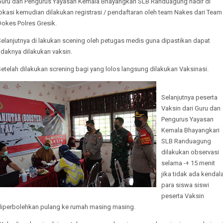
Guru dan Pengurus Yayasan Kemala Bhayangkari SLB Randuagung hadir di
okasi kemudian dilakukan registrasi / pendaftaran oleh team Nakes dari Team
Dokes Polres Gresik.
Selanjutnya di lakukan scening oleh petugas medis guna dipastikan dapat
idaknya dilakukan vaksin.
etelah dilakukan screning bagi yang lolos langsung dilakukan Vaksinasi.
Selanjutnya peserta
Vaksin dari Guru dan
Pengurus Yayasan
Kemala Bhayangkari
SLB Randuagung
dilakukan observasi
selama -+ 15 menit
jika tidak ada kendal
para siswa siswi
peserta Vaksin
diperbolehkan pulang ke rumah masing masing.