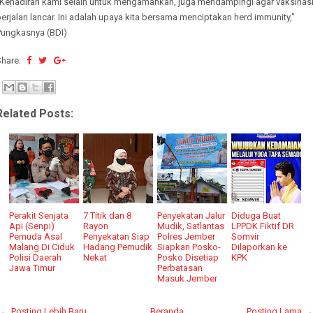
"Kehadiran kami selain untuk mengamankan, juga mendampingi agar vaksinas
erjalan lancar. Ini adalah upaya kita bersama menciptakan herd immunity,"
Pungkasnya (BDI)
Share:
Related Posts:
Perakit Senjata
7 Titik dan 8
Penyekatan Jalur
Diduga Buat
Api (Senpi)
Rayon
Mudik, Satlantas
LPPDK Fiktif DR
Pemuda Asal
Penyekatan Siap
Polres Jember
Somvir
Malang Di Ciduk
Hadang Pemudik
Siapkan Posko-
Dilaporkan ke
Polisi Daerah
Nekat
Posko Disetiap
KPK
Jawa Timur
Perbatasan
Masuk Jember
← Posting Lebih Baru
Beranda
Posting Lama →