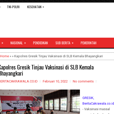
»
»
TNI-POLRI
KESEHATAN
»
»
»
NASIONAL
PENDIDIKAN
SUB BERITA
PEMERINTAH
Home
» » Kapolres Gresik Tinjau Vaksinasi di SLB Kemala Bhayangkari
Kapolres Gresik Tinjau Vaksinasi di SLB Kemala
Bhayangkari
BERITACAKRAWALA.CO.ID
Februari 10, 2022
No comments
GRESIK,
BeritaCakrawala.co.i
- Vaksinasi massal