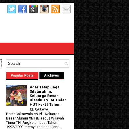
Popular Posts
Archives
Agar Tetap Jaga
Silaturahim,
Keluarga Besar
Blasdu TNI AL Gelar
HUT ke-29 Tahun
SURABAYA,
BeritaCakrawala.co.id - Keluarga
d
Besar Alumni XI/II (Blasdu) Wilayah
Timur TNI Angkatan Laut Tahun
1992/1993 merayakan hari ulang...