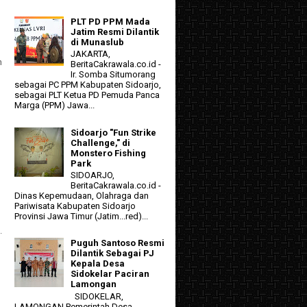
PLT PD PPM Mada
Jatim Resmi Dilantik
di Munaslub
JAKARTA,
h
BeritaCakrawala.co.id -
Ir. Somba Situmorang
sebagai PC PPM Kabupaten Sidoarjo,
sebagai PLT Ketua PD Pemuda Panca
Marga (PPM) Jawa...
Sidoarjo "Fun Strike
Challenge," di
Monstero Fishing
Park
SIDOARJO,
BeritaCakrawala.co.id -
Dinas Kepemudaan, Olahraga dan
Pariwisata Kabupaten Sidoarjo
Provinsi Jawa Timur (Jatim...red)...
.
Puguh Santoso Resmi
Dilantik Sebagai PJ
Kepala Desa
Sidokelar Paciran
Lamongan
SIDOKELAR,
LAMONGAN Pemerintah Desa