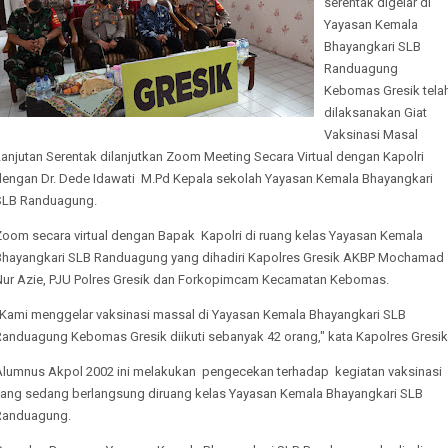
serentak digelar di
Yayasan Kemala
Bhayangkari SLB
Randuagung
Kebomas Gresik tela
dilaksanakan Giat
Vaksinasi Masal
anjutan Serentak dilanjutkan Zoom Meeting Secara Virtual dengan Kapolri
dengan Dr. Dede Idawati M.Pd Kepala sekolah Yayasan Kemala Bhayangkari
SLB Randuagung.
Zoom secara virtual dengan Bapak Kapolri di ruang kelas Yayasan Kemala
Bhayangkari SLB Randuagung yang dihadiri Kapolres Gresik AKBP Mochamad
Nur Azie, PJU Polres Gresik dan Forkopimcam Kecamatan Kebomas.
"Kami menggelar vaksinasi massal di Yayasan Kemala Bhayangkari SLB
Randuagung Kebomas Gresik diikuti sebanyak 42 orang," kata Kapolres Gresik
Alumnus Akpol 2002 ini melakukan pengecekan terhadap kegiatan vaksinasi
yang sedang berlangsung diruang kelas Yayasan Kemala Bhayangkari SLB
Randuagung.