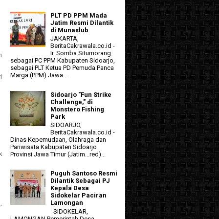
PLT PD PPM Mada
Jatim Resmi Dilantik
di Munaslub
JAKARTA,
BeritaCakrawala.co.id -
Ir. Somba Situmorang
n
sebagai PC PPM Kabupaten Sidoarjo,
sebagai PLT Ketua PD Pemuda Panca
Marga (PPM) Jawa...
i
Sidoarjo "Fun Strike
Challenge," di
Monstero Fishing
Park
SIDOARJO,
BeritaCakrawala.co.id -
Dinas Kepemudaan, Olahraga dan
Pariwisata Kabupaten Sidoarjo
k
Provinsi Jawa Timur (Jatim...red)...
Puguh Santoso Resmi
Dilantik Sebagai PJ
Kepala Desa
Sidokelar Paciran
Lamongan
,
SIDOKELAR,
LAMONGAN Pemerintah Desa