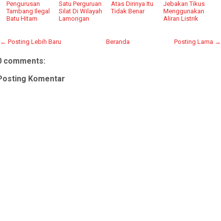
Pengurusan
Satu Perguruan
Atas Dirinya Itu
Jebakan Tikus
Tambang Ilegal
Silat Di Wilayah
Tidak Benar
Menggunakan
Batu Hitam
Lamongan
Aliran Listrik
← Posting Lebih Baru
Beranda
Posting Lama →
0 comments:
Posting Komentar