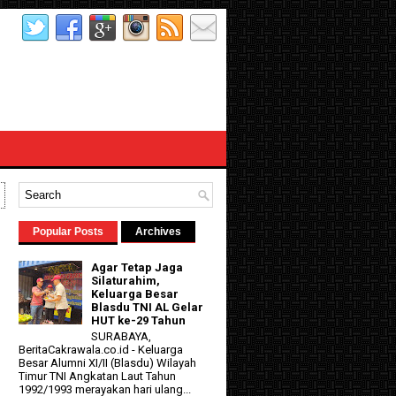
Popular Posts
Archives
Agar Tetap Jaga
Silaturahim,
Keluarga Besar
Blasdu TNI AL Gelar
HUT ke-29 Tahun
SURABAYA,
BeritaCakrawala.co.id - Keluarga
d
Besar Alumni XI/II (Blasdu) Wilayah
Timur TNI Angkatan Laut Tahun
1992/1993 merayakan hari ulang...