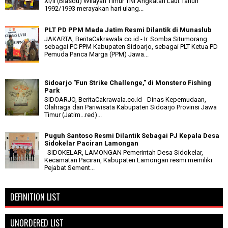
XI/II (Blasdu) Wilayah Timur TNI Angkatan Laut Tahun
1992/1993 merayakan hari ulang...
PLT PD PPM Mada Jatim Resmi Dilantik di Munaslub
JAKARTA, BeritaCakrawala.co.id - Ir. Somba Situmorang
sebagai PC PPM Kabupaten Sidoarjo, sebagai PLT Ketua PD
Pemuda Panca Marga (PPM) Jawa...
Sidoarjo "Fun Strike Challenge," di Monstero Fishing
Park
SIDOARJO, BeritaCakrawala.co.id - Dinas Kepemudaan,
Olahraga dan Pariwisata Kabupaten Sidoarjo Provinsi Jawa
Timur (Jatim...red)...
Puguh Santoso Resmi Dilantik Sebagai PJ Kepala Desa
Sidokelar Paciran Lamongan
SIDOKELAR, LAMONGAN Pemerintah Desa Sidokelar,
Kecamatan Paciran, Kabupaten Lamongan resmi memiliki
Pejabat Sement...
DEFINITION LIST
UNORDERED LIST