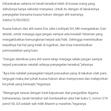
Dikarenakan selama ini tanah tersebut telah di kuasai orang yang
dahulunya hanya sekedar menyewa. Untuk itu dengan di lakukannya
penyegelan bersama kuasa hukum dengan ahli warisnya,
Sabtu(12/03/2022)
Kuasa hukum dari ahli waris Dra Jelis Lindriyati SH, MH mengatakan, Dari
situlah, untuk menjaga agar jangan sampai ada kesalah fahaman yang
mengakibatkan kemungkinan terjadi adu fisik. Sehingga menimbulkan
terjadinya hal-hal yang tidak di inginkan, dan bisa menimbulkan
permasalahan yang baru.
"Dengan demikian para ahli waris tetap menjaga selalu jangan sampai
terjadi perusakan setelah adanya penyegelan tersebut,"jelasnya.
"Apa bila setelah penyegelan terjadi perusakan yang di lakukan oleh para
tergugat maka,dari pihak kuasa hukum akan memproses dan melaporkan
ke pihak yang berwajib,"tegasnya.
"Mengingat sesuai dengan hasil keputusan dari pengadilan Agama
bahwasanya, tanah tersebut sah berdasarkan alas hak buku C, nomor 274
percil 50, D,ll adalah sah milik Masirin p.masriten,"tegasnya.