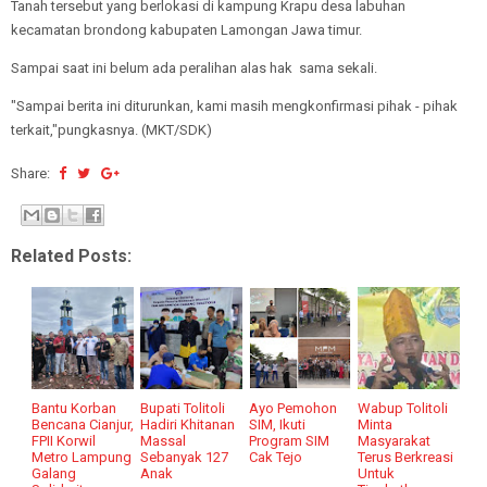
Tanah tersebut yang berlokasi di kampung Krapu desa labuhan
kecamatan brondong kabupaten Lamongan Jawa timur.
Sampai saat ini belum ada peralihan alas hak sama sekali.
"Sampai berita ini diturunkan, kami masih mengkonfirmasi pihak - pihak
terkait,"pungkasnya. (MKT/SDK)
Share:
Related Posts:
Bantu Korban
Bupati Tolitoli
Ayo Pemohon
Wabup Tolitoli
Bencana Cianjur,
Hadiri Khitanan
SIM, Ikuti
Minta
FPII Korwil
Massal
Program SIM
Masyarakat
Metro Lampung
Sebanyak 127
Cak Tejo
Terus Berkreasi
Galang
Anak
Untuk