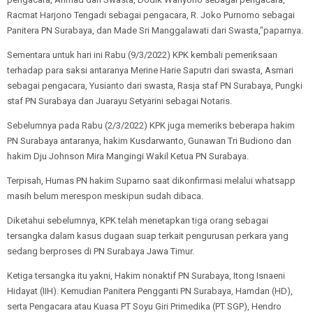
Racmat Harjono Tengadi sebagai pengacara, R. Joko Purnomo sebagai
Panitera PN Surabaya, dan Made Sri Manggalawati dari Swasta,"paparnya.
Sementara untuk hari ini Rabu (9/3/2022) KPK kembali pemeriksaan
terhadap para saksi antaranya Merine Harie Saputri dari swasta, Asmari
sebagai pengacara, Yusianto dari swasta, Rasja staf PN Surabaya, Pungki
staf PN Surabaya dan Juarayu Setyarini sebagai Notaris.
Sebelumnya pada Rabu (2/3/2022) KPK juga memeriks beberapa hakim
PN Surabaya antaranya, hakim Kusdarwanto, Gunawan Tri Budiono dan
hakim Dju Johnson Mira Mangingi Wakil Ketua PN Surabaya.
Terpisah, Humas PN hakim Suparno saat dikonfirmasi melalui whatsapp
masih belum merespon meskipun sudah dibaca.
Diketahui sebelumnya, KPK telah menetapkan tiga orang sebagai
tersangka dalam kasus dugaan suap terkait pengurusan perkara yang
sedang berproses di PN Surabaya Jawa Timur.
Ketiga tersangka itu yakni, Hakim nonaktif PN Surabaya, Itong Isnaeni
Hidayat (IIH). Kemudian Panitera Pengganti PN Surabaya, Hamdan (HD),
serta Pengacara atau Kuasa PT Soyu Giri Primedika (PT SGP), Hendro