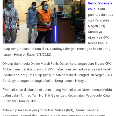
BeritaCakrawala.
co.id
- Satu
panitera dan dua
staf Pengadilan
Negeri (PN)
Surabaya
diperiksa KPK
terkait kasus
suap pengurusan perkara di PN Surabaya dengan tersangka hakim Itong
Isnaeni Hidayat, Rabu (9/3/2022).
Dikutip dari media Online Merah Putih. Dalam keterangan Juru Bicara KPK,
Ali Fikri, mengatakan penyidik KPK melakukan pemeriksaan saksi Tindak
Pidana Korupsi (TPK) suap pengurusan perkara di Pengadilan Negeri (PN)
Surabaya dengan tersangka hakim Itong Isnaeni Hidayat
"Pemeriksaan dilakukan di Jatim, ruang Pemeriksaan Ditreksrimsus Polda
Jatim Jalan Ahmad Yani No.116, Gayungan, Kecamatan ,Wonocolo Kota
Surabaya," terang Fikri.
Adapun para saksi yang diperiksa, Selasa (8/3), Darmaji sebagai
pengacara, Ahmad dari Swasta, Dodik Wahyono sebagai pengacara,