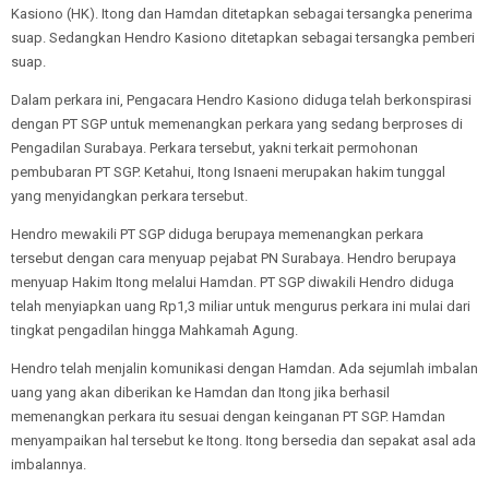
Kasiono (HK). Itong dan Hamdan ditetapkan sebagai tersangka penerima
suap. Sedangkan Hendro Kasiono ditetapkan sebagai tersangka pemberi
suap.
Dalam perkara ini, Pengacara Hendro Kasiono diduga telah berkonspirasi
dengan PT SGP untuk memenangkan perkara yang sedang berproses di
Pengadilan Surabaya. Perkara tersebut, yakni terkait permohonan
pembubaran PT SGP. Ketahui, Itong Isnaeni merupakan hakim tunggal
yang menyidangkan perkara tersebut.
Hendro mewakili PT SGP diduga berupaya memenangkan perkara
tersebut dengan cara menyuap pejabat PN Surabaya. Hendro berupaya
menyuap Hakim Itong melalui Hamdan. PT SGP diwakili Hendro diduga
telah menyiapkan uang Rp1,3 miliar untuk mengurus perkara ini mulai dari
tingkat pengadilan hingga Mahkamah Agung.
Hendro telah menjalin komunikasi dengan Hamdan. Ada sejumlah imbalan
uang yang akan diberikan ke Hamdan dan Itong jika berhasil
memenangkan perkara itu sesuai dengan keinganan PT SGP. Hamdan
menyampaikan hal tersebut ke Itong. Itong bersedia dan sepakat asal ada
imbalannya.