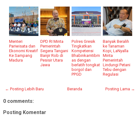
Menteri
DPD RI Minta
Polres Gresik
Banyak Beralih
Pariwisata dan
Pemerintah
Tingkatkan
ke Tanaman
Ekonomi Kreatif
Segera Tangani
Kompetensi
Kopi, LaNyalla
Ke Sampang
Banjir Rob di
Bhabinkamtibm
Minta
Madura
Pesisir Utara
as dengan
Pemerintah
Jawa
berlatih tongkat
Lindungi Petani
borgol dan
Tebu dengan
PPGD
Regulasi
← Posting Lebih Baru
Beranda
Posting Lama →
0 comments:
Posting Komentar