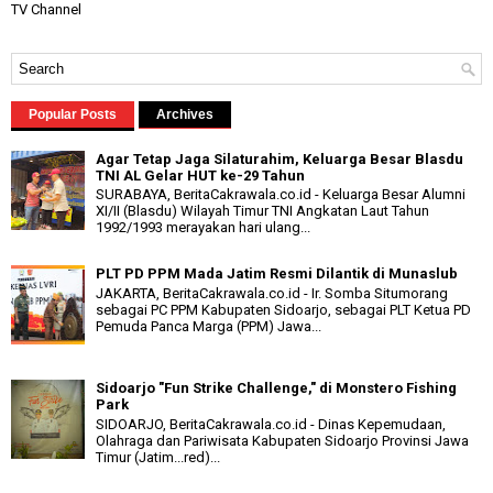
TV Channel
Popular Posts
Archives
Agar Tetap Jaga Silaturahim, Keluarga Besar Blasdu
TNI AL Gelar HUT ke-29 Tahun
SURABAYA, BeritaCakrawala.co.id - Keluarga Besar Alumni
XI/II (Blasdu) Wilayah Timur TNI Angkatan Laut Tahun
1992/1993 merayakan hari ulang...
PLT PD PPM Mada Jatim Resmi Dilantik di Munaslub
JAKARTA, BeritaCakrawala.co.id - Ir. Somba Situmorang
sebagai PC PPM Kabupaten Sidoarjo, sebagai PLT Ketua PD
Pemuda Panca Marga (PPM) Jawa...
Sidoarjo "Fun Strike Challenge," di Monstero Fishing
Park
SIDOARJO, BeritaCakrawala.co.id - Dinas Kepemudaan,
Olahraga dan Pariwisata Kabupaten Sidoarjo Provinsi Jawa
Timur (Jatim...red)...